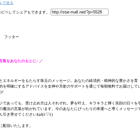
をコピペしてシェアもできます。
言葉をあなたのもとに♪ ／
跡】今日のメッセージ～
とエネルギーをもたらす珠玉のメッセージ。あなたの経済的・精神的な豊かさを育
的を明確にするアドバイスを女神や天使のサポートを通じて毎朝無料でお届けして
)ﾉ
ジであっても、受け止め方は人それぞれ。夢を叶え、キラキラと輝く笑顔の日々を
の魔法の言葉が紡がれています。今のあなたにぴったりの幸運へと導くメッセージ
引き寄せてくださいねd(≧▽≦)
に配信いたします。