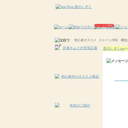
ただいま12386件
初心者オススメ
ストーン浄化
梱包
星のしずくtop