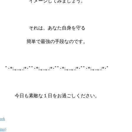
イメージしてみましょう。
それは、あなた自身を守る
簡単で最強の手段なのです。
ﾟ･*:.｡..｡.:*･ﾟﾟ･*:.｡..｡.:*･ﾟﾟ･*:.｡..｡.:*･ﾟﾟ･*:.｡..｡.:*･ﾟ
今日も素敵な１日をお過ごしください。