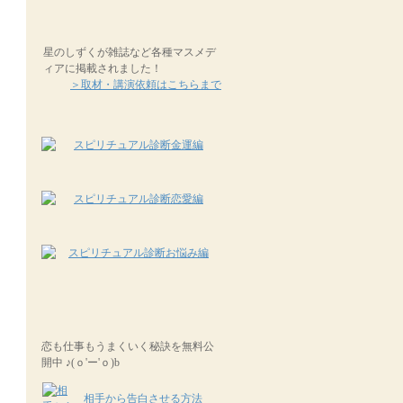
星のしずくが雑誌など各種マスメデ
ィアに掲載されました！
＞取材・講演依頼はこちらまで
恋も仕事もうまくいく秘訣を無料公
開中 ♪(ｏ'ー'ｏ)b
相手から告白させる方法