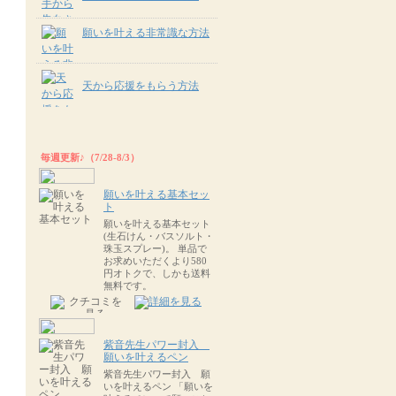
願いを叶える非常識な方法
天から応援をもらう方法
毎週更新♪（7/28-8/3）
願いを叶える基本セッ
ト
願いを叶える基本セット
(生石けん・バスソルト・
珠玉スプレー)。 単品で
お求めいただくより580
円オトクで、しかも送料
無料です。
紫音先生パワー封入
願いを叶えるペン
紫音先生パワー封入 願
いを叶えるペン 「願いを