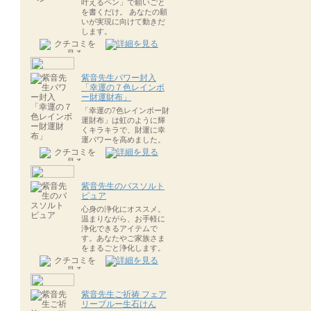
叶えるペン」で願いごと
を書くだけ。 あなたの願
いが実現に向けて動きだ
します。
紫音先生パワー封入
「幸運の７色レインボ
ー財運財布」
「幸運の7色レインボー財
運財布」は虹のように輝
くキラキラで、財運に幸
運パワーを高めました。
紫音先生のバスソルト
ピュア
心身の浄化にオススメ。
温まりながら、お手軽に
浄化できるアイテムで
す。あなたやご家族さま
をまるごと浄化します。
紫音先生ご祈祷 フェア
リーブルー生石けん