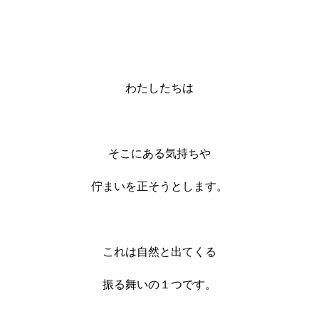
わたしたちは
そこにある気持ちや
佇まいを正そうとします。
これは自然と出てくる
振る舞いの１つです。