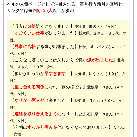
ベルの人気ページとして注目される。毎月行う新月の無料ヒー
9,155人
リングでは毎回
以上が参加。
【収入は
３倍
近くになりました】
沖縄県、匿名さん（女性）
【
すごくいい仕事
が決まりました】
栃木県、Ｓさん（３０代、女
性）
【
見事に合格
する事が出来ました】
神奈川県、パンダさん（４０
代、女性）
【こんなに嬉しいことは久しぶりで良い
涙が出ました
】
北海
道、Ａさん（３０代、女性）
【願いが叶うのが
早すぎます！
】
大分県、ゆうさん（４０代、女
性）
【
癒し合える関係
になれ、夢の様です】
愛媛県、Ｎさん（４０
代、女性）
【
なぜか、恋人が
出来ました！】
愛知県、Ｎさん（３０代、女
性）
【
連絡を取り合えるように
なりました】
石川県、Ｎさん（５０
代、女性）
【今朝は
すっかり痛みを
伴わなくなっておりました】
Ａさん
（女性）