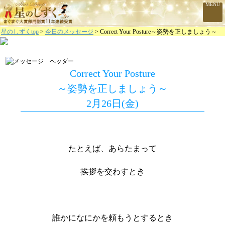
MENU
星のしずくtop
>
今日のメッセージ
> Correct Your Posture～姿勢を正しましょう～
Correct Your Posture
～姿勢を正しましょう～
2月26日(金)
たとえば、あらたまって
挨拶を交わすとき
誰かになにかを頼もうとするとき