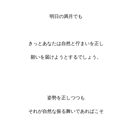
明日の満月でも
きっとあなたは自然と佇まいを正し
願いを届けようとするでしょう。
姿勢を正しつつも
それが自然な振る舞いであればこそ