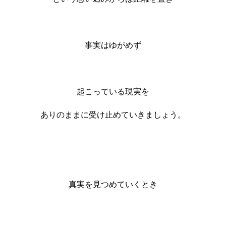
事実はゆがめず
起こっている現実を
ありのままに受け止めていきましょう。
真実を見つめていくとき