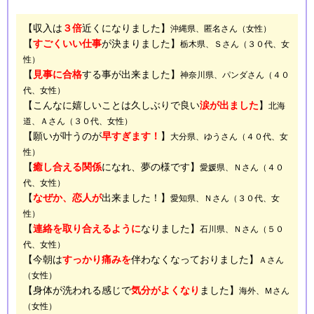
【収入は
３倍
近くになりました】
沖縄県、匿名さん（女性）
【
すごくいい仕事
が決まりました】
栃木県、Ｓさん（３０代、女
性）
【
見事に合格
する事が出来ました】
神奈川県、パンダさん（４０
代、女性）
【こんなに嬉しいことは久しぶりで良い
涙が出ました
】
北海
道、Ａさん（３０代、女性）
【願いが叶うのが
早すぎます！
】
大分県、ゆうさん（４０代、女
性）
【
癒し合える関係
になれ、夢の様です】
愛媛県、Ｎさん（４０
代、女性）
【
なぜか、恋人が
出来ました！】
愛知県、Ｎさん（３０代、女
性）
【
連絡を取り合えるように
なりました】
石川県、Ｎさん（５０
代、女性）
【今朝は
すっかり痛みを
伴わなくなっておりました】
Ａさん
（女性）
【身体が洗われる感じで
気分がよくなり
ました】
海外、Ｍさん
（女性）