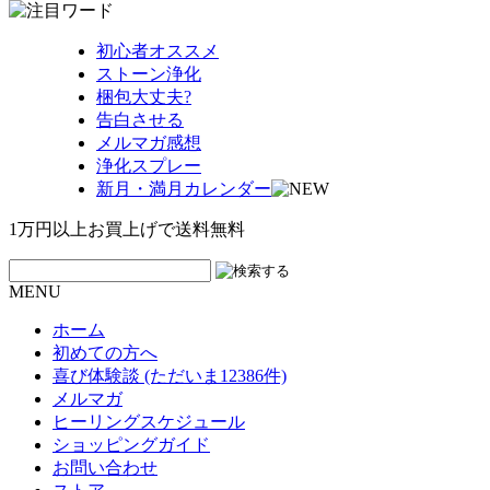
初心者オススメ
ストーン浄化
梱包大丈夫?
告白させる
メルマガ感想
浄化スプレー
新月・満月カレンダー
1万円以上お買上げで送料無料
MENU
ホーム
初めての方へ
喜び体験談 (ただいま12386件)
メルマガ
ヒーリングスケジュール
ショッピングガイド
お問い合わせ