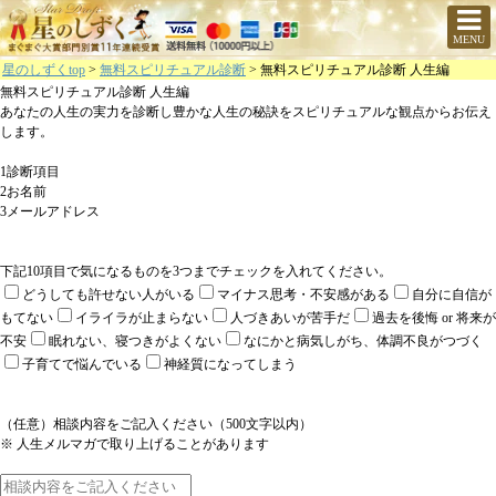
MENU
星のしずくtop
>
無料スピリチュアル診断
> 無料スピリチュアル診断 人生編
無料スピリチュアル診断 人生編
あなたの人生の実力を診断し豊かな人生の秘訣をスピリチュアルな観点からお伝え
します。
1
診断項目
2
お名前
3
メールアドレス
下記10項目で気になるものを3つまでチェックを入れてください。
どうしても許せない人がいる
マイナス思考・不安感がある
自分に自信が
もてない
イライラが止まらない
人づきあいが苦手だ
過去を後悔 or 将来が
不安
眠れない、寝つきがよくない
なにかと病気しがち、体調不良がつづく
子育てで悩んでいる
神経質になってしまう
（任意）相談内容をご記入ください（500文字以内）
※ 人生メルマガで取り上げることがあります