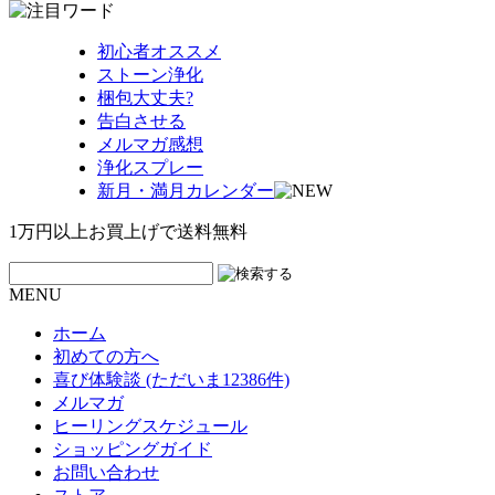
初心者オススメ
ストーン浄化
梱包大丈夫?
告白させる
メルマガ感想
浄化スプレー
新月・満月カレンダー
1万円以上お買上げで送料無料
MENU
ホーム
初めての方へ
喜び体験談 (ただいま12386件)
メルマガ
ヒーリングスケジュール
ショッピングガイド
お問い合わせ