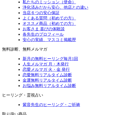
私たちのミッション（使命）
浄化済みだから安心、他店との違い
当店６つの安心保証
よくある質問（初めての方）
オススメ商品（初めての方）
お客さま 喜びの体験談
各先生のプロフィール
安心の実績、マスコミ掲載歴
無料診断、無料メルマガ
新月の無料ヒーリング毎月1回
人生メルマガ 月・木発行
恋愛メルマガ 火・金 発行
恋愛無料リアルタイム診断
金運無料リアルタイム診断
お悩み無料リアルタイム診断
ヒーリング・霊視占い
紫音先生のヒーリング・ご祈祷
取り扱い商品