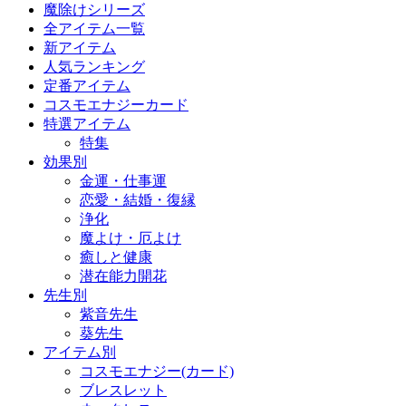
魔除けシリーズ
全アイテム一覧
新アイテム
人気ランキング
定番アイテム
コスモエナジーカード
特選アイテム
特集
効果別
金運・仕事運
恋愛・結婚・復縁
浄化
魔よけ・厄よけ
癒しと健康
潜在能力開花
先生別
紫音先生
葵先生
アイテム別
コスモエナジー(カード)
ブレスレット