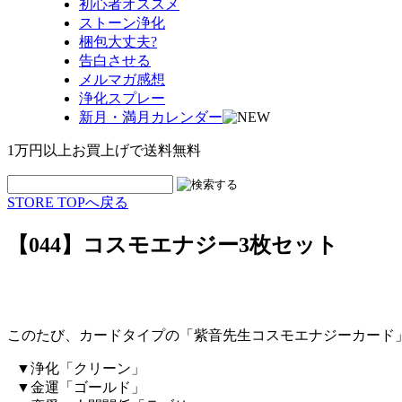
初心者オススメ
ストーン浄化
梱包大丈夫?
告白させる
メルマガ感想
浄化スプレー
新月・満月カレンダー
1万円以上お買上げで送料無料
STORE TOPへ戻る
【044】コスモエナジー3枚セット
このたび、カードタイプの「紫音先生コスモエナジーカード
▼浄化「クリーン」
▼金運「ゴールド」