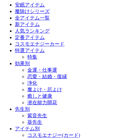
安眠アイテム
魔除けシリーズ
全アイテム一覧
新アイテム
人気ランキング
定番アイテム
コスモエナジーカード
特選アイテム
特集
効果別
金運・仕事運
恋愛・結婚・復縁
浄化
魔よけ・厄よけ
癒しと健康
潜在能力開花
先生別
紫音先生
葵先生
アイテム別
コスモエナジー(カード)