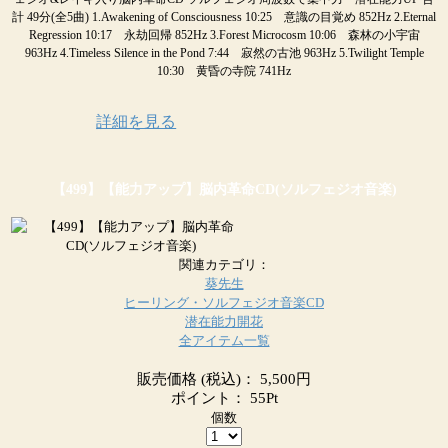
計 49分(全5曲) 1.Awakening of Consciousness 10:25 意識の目覚め 852Hz 2.Eternal
Regression 10:17 永劫回帰 852Hz 3.Forest Microcosm 10:06 森林の小宇宙
963Hz 4.Timeless Silence in the Pond 7:44 寂然の古池 963Hz 5.Twilight Temple
10:30 黄昏の寺院 741Hz
詳細を見る
【499】【能力アップ】脳内革命CD(ソルフェジオ音楽)
関連カテゴリ：
葵先生
ヒーリング・ソルフェジオ音楽CD
潜在能力開花
全アイテム一覧
販売価格
(税込)
：
5,500円
ポイント：
55Pt
個数