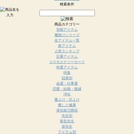
検索条件
商品カテゴリー
安眠アイテム
魔除けシリーズ
全アイテム一覧
新アイテム
人気ランキング
定番アイテム
コスモエナジーカード
特選アイテム
特集
効果別
金運・仕事運
恋愛・結婚・復縁
浄化
魔よけ・厄よけ
癒しと健康
潜在能力開花
先生別
紫音先生
葵先生
アイテム別