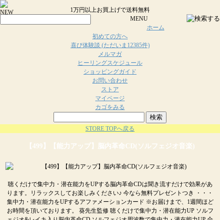
1万円以上お買上げで送料無料
MENU
ホーム
初めての方へ
喜び体験談 (ただいま12385件)
メルマガ
ヒーリングスケジュール
ショッピングガイド
お問い合わせ
ストア
マイページ
カゴをみる
検索
STORE TOPへ戻る
【499】【能力アップ】脳内革命CD(ソルフェジオ音楽)
聴くだけで集中力・潜在能力をUPする脳内革命CDは聞き流すだけで効果があ
ります。リラックスしてお楽しみください♪ 今なら無料プレゼントつき ・・・
集中力・潜在能力をUPするアファメーションカード ※お届けまで、1週間ほど
お時間を頂いております。 葵先生監修 聴くだけで集中力・潜在能力UP ソルフ
ェジオ&レイキ入り脳内革命CD ソルフェジオ周波数で集中力・潜在能力UP 合