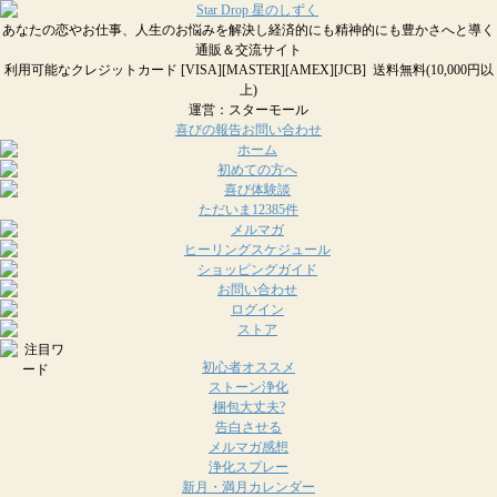
あなたの恋やお仕事、人生のお悩みを解決し経済的にも精神的にも豊かさへと導く
通販＆交流サイト
利用可能なクレジットカード [VISA][MASTER][AMEX][JCB] 送料無料(10,000円以
上)
運営：スターモール
喜びの報告お問い合わせ
ただいま12385件
初心者オススメ
ストーン浄化
梱包大丈夫?
告白させる
メルマガ感想
浄化スプレー
新月・満月カレンダー