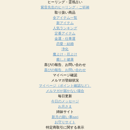
ヒーリング・霊視占い
紫音先生のヒーリング・ご祈祷
取り扱い商品
全アイテム一覧
新アイテム
人気ランキング
定番アイテム
金運・仕事運
恋愛・結婚
浄化
魔よけ・厄よけ
癒しと健康
喜びの報告、お問い合わせ
喜びの報告、お問い合わせ
マイページ確認
メルマガ登録状況
マイページ（ポイント確認など）
メルマガが届かない場合
毎日更新
今日のメッセージ
お月さま
姉妹サイト
新月の願い事navi
お守りサイト
特定商取引に関する表示