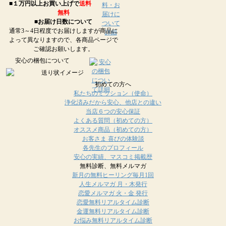
■１万円以上お買い上げで
送料
無料
■お届け日数について
通常3～4日程度でお届けしますが商品に
よって異なりますので、各商品ページで
ご確認お願いします。
安心の梱包について
初めての方へ
私たちのミッション（使命）
浄化済みだから安心、他店との違い
当店６つの安心保証
よくある質問（初めての方）
オススメ商品（初めての方）
お客さま 喜びの体験談
各先生のプロフィール
安心の実績、マスコミ掲載歴
無料診断、無料メルマガ
新月の無料ヒーリング毎月1回
人生メルマガ 月・木発行
恋愛メルマガ 火・金 発行
恋愛無料リアルタイム診断
金運無料リアルタイム診断
お悩み無料リアルタイム診断