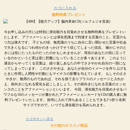
カゴに入れる
無料特典プレゼント
今お申し込みの方には特別に潜在能力を目覚めさせる無料特典をプレゼントい
たします。 アファメーションとは潜在意識まで到達する言葉のこと。言霊のも
つ力は偉大です。 子どもの頃、無意識のうちに自分に言い聞かせた言葉や社会
で大きくなるにつれ何かのきっかけでそう信じてしまった信念。 確かにそのと
きには役にたったものだったのかもしれませんが、現在のあなたの役に立って
いるのかというと実は逆に邪魔になっていることが多々あります。 このように
過去からやってくる言葉は、繰り返しあなたの中でささやかれ自分の一部にな
ってしまっています。 このささやきは、あなたが自分のイメージを作り上げる
ときに作用し人間性や行動にもマイナスの影響を与えています。 もしそのささ
やきが、無用のものであれば、それを捨て去りプラスのメッセージと入れか
え、前向きになれる変化を起こしましょう。その前向きになれる言葉のエッセ
ンスのことをアファメーションといいます。 今回、潜在能力を目覚めさせるパ
ワフルな10のメッセージが書かれたアファメーションカードをCDの購入者に無
料プレゼントいたします。 財布に入れて持ちあるくこともできる2つ折り名刺
サイズですので、いつでも潜在能力を高められます。
カゴボタンへ戻る
その他のオススメ商品