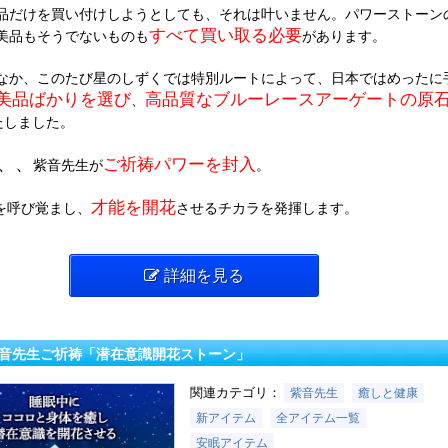
品だけを買い付けしようとしても、それは叶いません。パワーストーン
すべて買い取る必要
美品もそうでないものも
があります。
なか、このたび星のしずくでは特別ルートによって、日本ではめったに
美品ばかりを選び
高品質なブルーレースアーゲートの原
、
たしました。
、、
ご祈祷パワーを封入
紫音先生が
。
才能を開花
を呼び覚まし、
させるチカラを発揮します。
詳細を見る
】紫音先生ご祈祷「潜在意識開花ストーン」
関連カテゴリ：
紫音先生
癒しと健康
新アイテム
全アイテム一覧
安眠アイテム