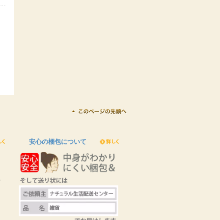
安心の梱包について
に
で