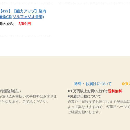
【499】【能力アップ】脳内
革命CD(ソルフェジオ音楽)
価格
：
5,500 円
(税込)
送料・お届けについて
銀行振込前払い
■１万円以上お買い上げで
送料無料
行振り込み前払いの手数料はお客さま
■お届け日数について
担となります。ご了承ください。
通常3～4日程度でお届けしますが商品
よって異なりますので、各商品ページ
ご確認お願いします。