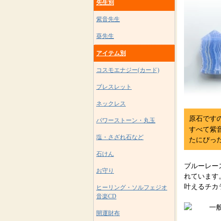
先生別
紫音先生
葵先生
アイテム別
コスモエナジー(カード)
ブレスレット
ネックレス
原石です
パワーストーン・丸玉
すべて紫
塩・さざれ石など
たにぴっ
石けん
ブルーレー
お守り
れています
叶えるチカ
ヒーリング・ソルフェジオ
音楽CD
開運財布