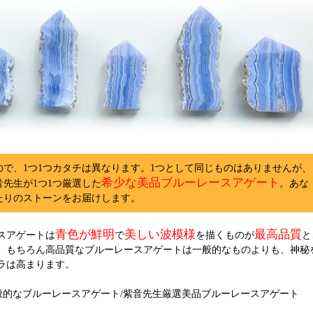
ので、1つ1つカタチは異なります。1つとして同じものはありませんが、
希少な美品ブルーレースアゲート
音先生が1つ1つ厳選した
。あな
たりのストーンをお届けします。
青色が鮮明
美しい波模様
最高品質
スアゲートは
で
を描くものが
と
。もちろん高品質なブルーレースアゲートは一般的なものよりも、神秘
ラは高まります。