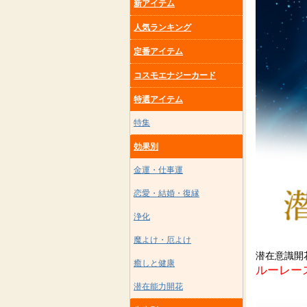
新アイテム
人気ランキング
定番アイテム
コスモエナジーカード
特選アイテム
特集
効果別
金運・仕事運
恋愛・結婚・復縁
浄化
魔よけ・厄よけ
潜在意識開
癒しと健康
ルーレー
潜在能力開花