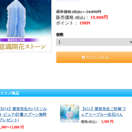
通常価格
：
24,800円
(税込)
販売価格
：
19,800円
(税込)
ポイント：
198Pt
個数
カゴに入れる
オススメ商品
【074】紫音先生のバスソル
【651】紫音先生ご祈祷 フ
ト ピュア(計量スプーン無料
ェアリーブルー生石けん
プレゼント)
価格
：
3,300 円
(税込)
3,300〜13,000 円