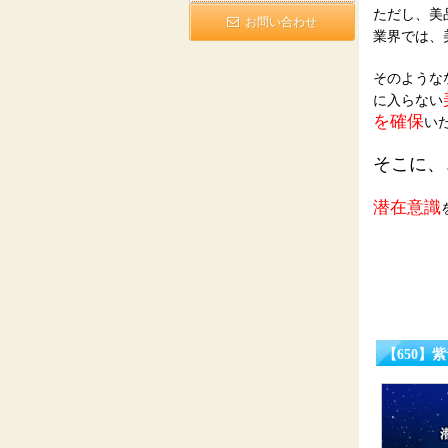
ただし、美
お問い合わせ
業界では、
そのような
に入らない
を確保
い
そこに、
潜在意識
【650