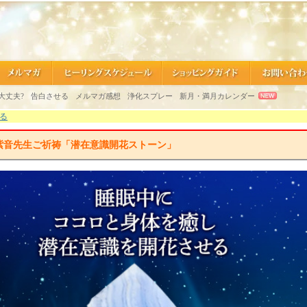
大丈夫?
告白させる
メルマガ感想
浄化スプレー
新月・満月カレンダー
戻る
】紫音先生ご祈祷「潜在意識開花ストーン」