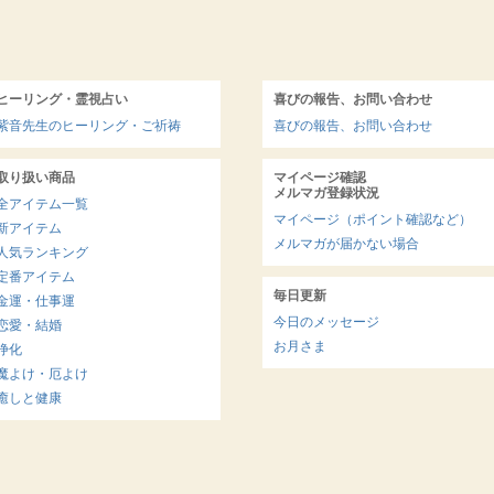
ヒーリング・霊視占い
喜びの報告、お問い合わせ
紫音先生のヒーリング・ご祈祷
喜びの報告、お問い合わせ
取り扱い商品
マイページ確認
メルマガ登録状況
全アイテム一覧
マイページ（ポイント確認など）
新アイテム
メルマガが届かない場合
人気ランキング
定番アイテム
毎日更新
金運・仕事運
今日のメッセージ
恋愛・結婚
お月さま
浄化
魔よけ・厄よけ
癒しと健康