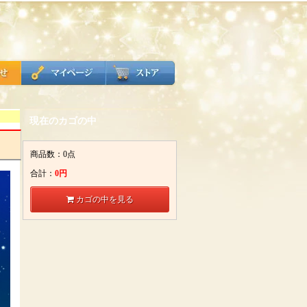
現在のカゴの中
商品数：0点
合計：
0円
カゴの中を見る