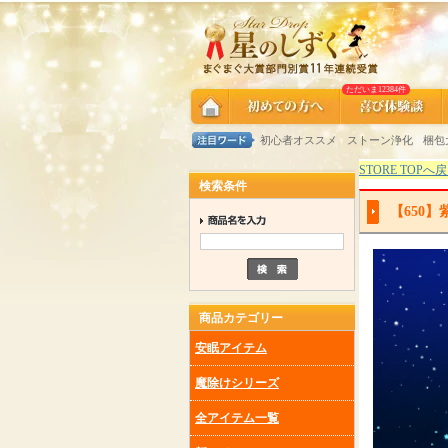
ただいま12384件
初心者オススメ
ストーン浄化
梱包
STORE TOPへ
検索条件
【650
商品カテゴリー
安眠アイテム
魔除けシリーズ
全アイテム一覧