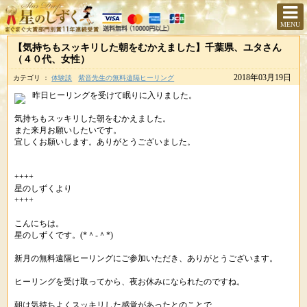
MENU
【気持ちもスッキリした朝をむかえました】千葉県、ユタさん
（４０代、女性）
2018年03月19日
カテゴリ ：
体験談
紫音先生の無料遠隔ヒーリング
昨日ヒーリングを受けて眠りに入りました。
気持ちもスッキリした朝をむかえました。
また来月お願いしたいです。
宜しくお願いします。ありがとうございました。
++++
星のしずくより
++++
こんにちは。
星のしずくです。(*＾-＾*)
新月の無料遠隔ヒーリングにご参加いただき、ありがとうございます。
ヒーリングを受け取ってから、夜お休みになられたのですね。
朝は気持ちよくスッキリした感覚があったとのことで