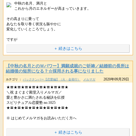
年に一度の十五夜（中秋の名月）。
中秋の名月、満月と
これから月のエネルギーが高まっていきます。
そして、あさって１０月２日(金)には
おひつじ座の満月がやってきます。
その高まりに乗って
あなたを取り巻く状況も賑やかに
変化していくところでしょう。
紫音先生の満願成就のご祈祷も受付中です。
↓
ですが
http://star-mall.net/shizuku/item/fullmoon
＋ 続きはこちら
そういったときこそ
※ 〆切はあさって１０月２日(金)夜２２時です。
心の中は、いつも以上に穏やかで
静かに時を刻むようにしましょう。
【中秋の名月とのＷパワー】満願成就のご祈祷／結婚前の長所は
中秋の名月と満月と
あれもこれもと手を出さずに
結婚後の短所になる？☆採用される事になりました
2020年09月29日
２日にわたって、地上に降り注ぐ
カテゴリ ：
バックナンバー【恋愛編】（火・金発行）
メルマガ
１つ１つと真剣に向き合い
静かに行く末を見守る・・
★〓★〓★〓★〓★〓★〓★〓★〓★
祝福のエネルギー。
＼祝 まぐまぐ殿堂入りメルマガ／
身をゆだねる心地で
愛と豊かさに満たされる秘訣を伝授
いまこのときを過ごしていってください。
スピリチュアル恋愛塾 no.1025
普段の満月よりも
★〓★〓★〓★〓★〓★〓★〓★〓★
ﾟ･*:.｡..｡.:*･ﾟﾟ･*:.｡..｡.:*･ﾟﾟ･*:.｡..｡.:*･ﾟﾟ･*:.｡..｡.:*･ﾟ
願いを叶えるチカラが
※ はじめてメルマガをお読みいただく方へ
より一層高まります。
今日も素敵な１日をお過ごしください。
願いごとを叶え、豊かに生きるには
＋ 続きはこちら
運気を高めるアイテムだけでなく