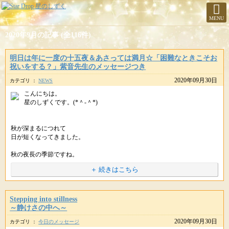
MENU
2020年9月の記事 (全116件)
明日は年に一度の十五夜＆あさっては満月☆「困難なときこそお
祝いをする？」紫音先生のメッセージつき
2020年09月30日
カテゴリ ：
NEWS
こんにちは。
星のしずくです。(*＾-＾*)
秋が深まるにつれて
日が短くなってきました。
秋の夜長の季節ですね。
＋ 続きはこちら
ゆっくりとカフェや自宅で
読書をするには
ぴったりの時期です。
Stepping into stillness
～静けさの中へ～
2020年09月30日
カテゴリ ：
今日のメッセージ
明日１０月１日(木)は