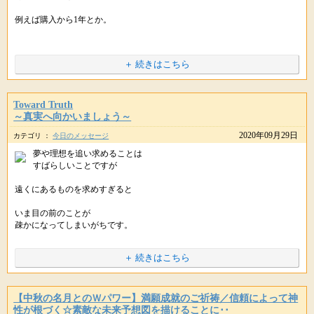
とても幸せな気持ちになりました。
以前より、たくさんの方から
例えば購入から1年とか。
ご希望の声をいただいておりました
もともと十五夜は秋の収穫に
※プライベートな内容を含むため省略しております。
感謝をささげるお祭りです。
ラウンド型のお財布は
++++
＋ 続きはこちら
星のしずくより
高貴なラベンダー色で
今回このような形で幸せを感じることができ
++++
「収穫よりも前に」
ご用意しております。
これからも努力をして小さな幸せをコツコツと積み重ねていき
こんにちは。
大作を祈願するお祭りです。
Toward Truth
まだ叶えていない願いも実現出来る事を信じて頑張ります。
星のしずくです。
～真実へ向かいましょう～
メルマガ読者さまのみ先行でご案内しております。
2020年09月29日
いつも支えてくださり、心から感謝しています。
カテゴリ ：
今日のメッセージ
ご連絡ありがとうございます。
ススキをお供えするのは
気になる方はお早めにチェックしてくださいね。
ありがとうございます。
稲穂に見立ているため。
夢や理想を追い求めることは
すばらしいことですが
これからグッと寒くなる日が続きますので
コスモエナジーカードは
******
お体に気をつけてご自愛くたさいね。
署名欄があり、署名していただくことでパワーが
このように
遠くにあるものを求めすぎると
発揮されるようになります。
人間関係の基本は
最後に採用された次の日に以前応募していた懸賞が当たりました。
・収穫する前から
いま目の前のことが
コミュニケーション。
その署名から１年間が期限となります。
・よい実を結ぶ前から
疎かになってしまいがちです。
・成果が出る前から
コミュニケーションを楽しむには
++++
どれほど遠くにあるものでも
どうすればよいのでしょうか？
星のしずくより
＋ 続きはこちら
ご参考にしていただければと思います。
スタート地点は、いまある場所から
（編集後記につづく）
++++
感謝をささげることを
ということを
こんにちは。
▼コスモエナジーカード
「予祝芸能」といい
忘れないようにしましょう。
【中秋の名月とのＷパワー】満願成就のご祈祷／信頼によって神
星のしずくです。
http://www.star-mall.net/shizuku/item/cosmo/
性が根づく☆素敵な未来予想図を描けることに･･
■【チョコっと追加】限定アイテム