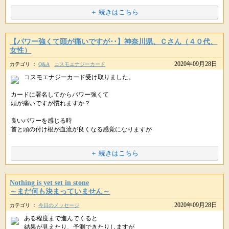
祝祭とは本来
＋ 続きはこちら
みなさん、お元気ですか？
新しいことにチャレンジしたい。
自分らしく表現することが仕事になり、
自分も夢を叶えたい。
周りをホッコリさせて収入に繋がる･･
はい。
そのようなものなのです。
星のしずくです(*＾-＾*)
でも、なかなか行動できない。
こんな素敵な未来予想図を
願いに向けて、できる限りのことをしたら
【パワー強くて頭が痛いですが･･】神奈川県、Ｃさん（４０代、
自信がない。
描けることになりました。
女性）
たとえば
昨日、新しい財運財布を
「大丈夫かな。不安だな」
2020年09月28日
ご紹介しました。
カテゴリ ：
といった方にオススメです。
Q&A
コスモエナジーカード
本当にありがとうございました。
というネガティブな感情ではなく
元日には
コスモエナジーカード受け取りました。
「私は大丈夫」と信頼して
新年のお祝いをしますが
紫音先生パワー封入
■【中秋の名月とのＷパワー】満願成就のご祈祷
++++
結果を待つことができるようになります。
カードに署名してからパワー強くて
財運財布「貴富(きふ)ラベンダー」
http://star-mall.net/shizuku/item/fullmoon/
星のしずくより
頭が痛いですが慣れますか？
↓↓
++++
それは、これからの１年を
http://star-mall.net/shizuku/item/saifu
ネガティブな感情からの行動は
良いパワーを感じる時
次回の満月は
こんにちは。
ネガティブな結果を引き起こしやすくなります。
首と頭の付け根が血流が良くなる感覚になりますが
祝福するお祭りです。
星のしずくです。(*＾-＾*)
以前より、たくさんの方から
１０月２日（金）０６：０６
逆に
今回その感覚が強すぎて頭痛が出ました。
ご希望の声をいただいておりました
に、おひつじ座で起こります。
＋ 続きはこちら
新月の無料遠隔ヒーリングに
ポジティブな感情からの行動は
過去の成果を、現在の状況を
ご参加いただき、ありがとうございます。
ポジティブな結果を引き起こしやすくなります。
どうしたら良いでしょう。
ラウンド型のお財布は
慣れれば大丈夫だと良いのですが・・
お祝いするわけではありません。
そして秋といえば、中秋の名月。
なんと、さっそく嬉しいお仕事の提案を
Nothing is yet set in stone
高貴なラベンダー色で
今年は、満月の前日１０月１日がそれにあたります。
いただいたとのこと。
ぜひこれからも
～まだ何も決まっていません～
ご用意しております。
ポジティブな感情からの行動を積み重ねて
++++
コロナ騒動や地球環境の危機など
2020年09月28日
カテゴリ ：
今日のメッセージ
星のしずくより
元来、満月は
> 周りをホッコリさせて収入に繋がる･･
さらにたくさんの願いを
++++
お祝いする雰囲気でないときほど
ある程度まで進んでくると
メルマガ読者さまのみ先行でご案内しております。
願いが満ちて叶う、とされていますが
叶えていただければと思います。
結果が見えたり、予測できたりしますが