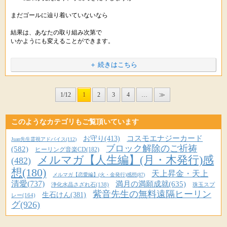
こんにちは。
祝祭のベストタイミング。
気になる方はお早めにチェックしてくださいね。
それに加えて、この中秋の名月も
ステキなことが起こって来そうで
星のしずくです。
まだゴールに辿り着いていないなら
これからが楽しみですね。
またなにかよいことや嬉しいことがありましたら
願望実現のエネルギーがより一層強くなるタイミング
教えてくださいね。
コスモエナジーカードを手にしていただき
新しい時代を
結果は、あなたの取り組み次第で
******
と言われています。
これからのステキな活動を
ありがとうございます。
いかようにも変えることができます。
応援しております。
自分たちでつくっていく
夢や目標は
▼自信をつけて、望む人生を創造する
このまま行くと
周囲に公言すべきか否か。
ということは・・
またいつでもお気軽にご連絡くださいね。
紫音先生のコスモエナジーカード「トラスト」
＋ 続きはこちら
頭痛を感じられるとのことで
という気概のもと
望まない結果が待っている、と予測できるなら
普段より願いを叶えるパワーも強力ということ。
http://star-mall.net/shizuku/item/cosmo_t
お大事にしていただければと思います。
※掲載している内容は、星のしずくに寄せられた個人の体験談で 効果には
どちらのほうが
いまわたしたちは祝福します。
すぐにでも舵を切って
個人差があり、すべての方が実感するものではありません。
※掲載している内容は、星のしずくに寄せられた個人の体験談で 効果には
叶いやすいのでしょうか。
方向転換していきましょう。
1/12
1
2
3
4
…
≫
（編集後記につづく）
個人差があり、すべての方が実感するものではありません。
年に１度の中秋の名月と
はじめて新しいエネルギーを手にされるときに
※ヒーリングはお薬ではありませんので医師から処方された薬や治療の代
翌日の満月。
そして。。。
わりに使うことは避けてください。医師の指示を尊重・最優先してくだ
※ヒーリングはお薬ではありませんので医師から処方された薬や治療の代
心身で浄化が起こり
さいね。
たとえそれがゴール直前だとしても
わりに使うことは避けてください。医師の指示を尊重・最優先してくだ
■【チョコっと追加】限定アイテム
このようなカテゴリもご覧頂いています
ネガティブなものが去ろうとしますが
１０月２日(金)は、おひつじ座の満月。
さいね。
今回、この特別な満月の日に、紫音先生が
然るべき方向、望んでいる方向へと
コスモエナジーカード
以前、あっという間に完売してしまった
お守り(413)
満願成就のご祈祷＆特別祈願パワーストーンを
Juan先生霊視アドバイス(112)
そのときに、痛みとして出てくることがあります。
向きを変えていくことは可能です。
ブロック解除のご祈祷
ご用意くださいます。♪(ｏ'ー'ｏ)b
(582)
ヒーリング音楽CD(182)
１２星座のサイクル
・コスモエナジーカード「トラスト」
メルマガ【人生編】(月・木発行)感
(482)
通常、エネルギーが身体に馴染むにつれて
最初のおひつじ座は
あなたが感覚を研ぎ澄まし
想(180)
天上昇金・天上
▼【中秋の名月とのＷパワー】満願成就のご祈祷
URLをコピペしてシェアもできます。
メルマガ【恋愛編】(火・金発行)感想(87)
痛みは軽減してくるようになりますので
自信をつけて
http://star-mall.net/shizuku/item/fullmoon/
清愛(737)
満月の満願成就(635)
URLをコピペしてシェアもできます。
浄化水晶さざれ石(138)
珠玉スプ
いま自分がドコにいるのか
望む人生を創造できるように、とご用意したところ
紫音先生の無料遠隔ヒーリン
しばらく安静にしながら
生石けん(381)
「スタート・再スタートの星座」です。
レー(164)
何を目ざしているのか
様子をご覧いただければと思います。
グ(926)
おかげさまで、たいへんな人気をいただき
紫音先生によると
自身を見失わなければ
１週間で完売してしまいました・・
おひつじ座のキーワードは
新しく生まれ変わり