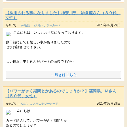
秋は、収穫の季節。
幸せになる考え方や習慣を身につけることも欠かせません。
そこで星のしずくでは無料メールマガジンにて
【採用される事になりました】神奈川県、ゆき姫さん（３０代、
これまでの取り組みが実を結び
読者さんの身近な悩みを題材に
女性）
URLをコピペしてシェアもできます。
幸せになるヒントをお届けしております。
願い事を叶えるには
2020年09月29日
カテゴリ ：
体験談
コスモエナジーカード
ぴったりの季節といえるでしょう。
ティータイムにほっと一息ついて
こんにちは、いつもお世話になっております。
お楽しみいただければと思います。
数日前にとても嬉しい事がありましたので
では、この時期どのように過ごせば
http://star-mall.net/shizuku/menu/user-voice
ぜひお話させて下さい。
↑にて読者さんの推薦文もお読みいただけます。
豊かさと幸せを
********************************************
叶えることができるのでしょうか？
つい最近、申し込んだパートの面接ですが･･
みなさん
星のしずく・女子部です♪
※プライベートな内容を含むため省略しております。
その秘訣について
＋ 続きはこちら
紫音先生から
ただいま星のしずくでは
･･諦めていたとき急に連絡が来て
メッセージをいただきました。
新しい財運財布をご紹介中です。
採用される事になりました。
【パワーがきく期間とかあるのでしょうか？】福岡県、Ｍさん
（５０代、女性）
↓↓
＊＊＊＊＊＊＊＊＊＊＊＊
2020年09月29日
紫音先生パワー封入
カテゴリ ：
Q&A
コスモエナジーカード
面接の連絡時には、申し込んでいたコスモエナジーカードの
財運財布「貴富(きふ)ラベンダー」
【トラスト】はまだ手元にはなく、届いたのは面接当日でしたので
こんにちは！
１０月２日(金)は、おひつじ座の満月。
↓↓
http://star-mall.net/shizuku/item/saifu
もしかしたら紫音先生のパワーは届く前からも
カード購入して、パワーがきく期間とか
前日の１０月１日(木)は
私に暖かい力を授けて下さっているのかなと思うと
あるのでしょうか？
十五夜（中秋の名月）です。