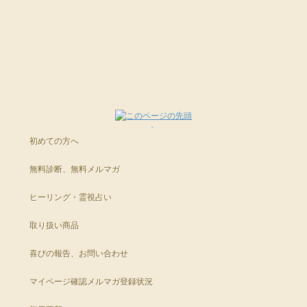
ただ、痛みが長引くときは
未来は、自らの意思で
別のことが原因のこともありますので
これからたくさんの
望ましい方へと進めることができます。
できるだけ
勇気、独立、新たな始まり、純粋さ・本物、自己発見
希望している方々に手にしていただきたい
自分を見つめる、悪癖を絶つなど
お医者さまの診断を仰いでいただくことがオススメです。
豊かさと幸せを手にする。
ﾟ･*:.｡..｡.:*･ﾟﾟ･*:.｡..｡.:*･ﾟﾟ･*:.｡..｡.:*･ﾟﾟ･*:.｡..｡.:*･ﾟ
との思いから
身体の部位としては、頭、顔など
今日も素敵な１日をお過ごしください。
またいつでもお気軽にご連絡くださいね。
そんな自分を祝福するのに
今回、わずかですが
お分けできることなりました。
キーワードは、この星座が得意とする分野で
ふさわしい時期です。
これに沿ったものが叶いやすい傾向にあると言われています。
▼コスモエナジーカード
http://www.star-mall.net/shizuku/item/cosmo/
▼ 夢の波動へご自身を引きあげる
※キーワードは参考ですので、これら以外のことを願っても大丈夫です。
理想の自分を実現化させるには
紫音先生のコスモエナジーカード「トラスト」
URLをコピペしてシェアもできます。
初めての方へ
http://star-mall.net/shizuku/item/cosmo_t
まずは
今月のキーワードをみていくと
無料診断、無料メルマガ
過去をリセットさせること。
新しいことにチャレンジしたい。
新しい出発や、独立、そしてそれに伴う勇気など
自分も夢を叶えたい。
URLをコピペしてシェアもできます。
あなたに新しい扉を用意してくれそうなキーワードばかり。
ヒーリング・霊視占い
リセットとは、許しのことであり
でも、なかなか行動できない。
取り扱い商品
自信がない。
・もっと新しい自分を発見したい
許しとは緩む＝解放へとつながります。
・自立するチカラを高めたい
といった方にオススメです。
・素直な気持ちを表現したい
喜びの報告、お問い合わせ
つまり、過去の自分を解放することで
といった方には特に最適なとき。
マイページ確認
メルマガ登録状況
■【中秋の名月とのＷパワー】満願成就のご祈祷
新しい自分へと生まれ変わっていきます。
http://star-mall.net/shizuku/item/fullmoon/