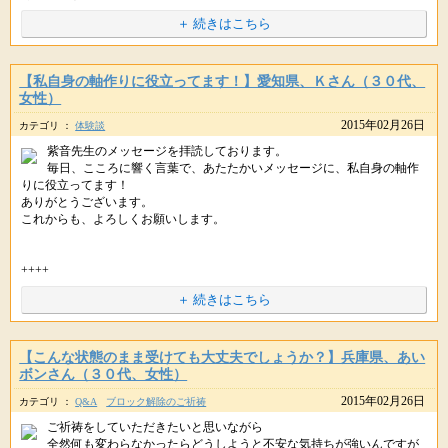
ありがとうございます。
携帯版 :
http://star-mall.net/shizuku/keitai/tenjoshokin/
■星のしずくスタッフよりお知らせ
＋ 続きはこちら
またステキなアイテムができましたら
++++
新年度に向けて、Ｍ先生の印鑑とセットでお持ちいただいても・・*ﾟ｡+(n´v
ご紹介してまいりますので、楽しみにお待ちいただければと思います。
星のしずくより
先日、ご案内しました
｀n)+｡ﾟ*
++++
【私自身の軸作りに役立ってます！】愛知県、Ｋさん（３０代、
葵先生のバッグチャームですが
女性）
そして、バッグチャームですが
こんばんは。
予想を超えるたくさんの方にお申し込みを
▼Ｍ先生監修・幸運を呼ぶ印鑑(魔除けの印鑑ケース付き)セット
2015年02月26日
コスモエナジーカードの上に置いていただいて大丈夫ですよ。
カテゴリ ：
体験談
星のしずくです。(*＾-＾*)
いただき、ありがとうございます。(*'∀'*)ゝ
http://star-mall.net/k/html/products/list.php?category_id=7
紫音先生のメッセージを拝読しております。
夜寝る前に置いておかれると、浄化されて
いつもメルマガをお読みくださり、感謝しております。
毎日、こころに響く言葉で、あたたかいメッセージに、私自身の軸作
URLをコピペしてシェアもできます。
朝起きたときに、キラキラが増しているかもしれませんね。
りに役立ってます！
▼葵先生「天使のバッグチャーム」
「そろそろ新しい印鑑をつくろうかな」
孫先生のコラムがお役に立ったようで何よりです。
ありがとうございます。
PC･ｽﾏﾎ :
http://star-mall.net/shizuku/item/bagcharm/
これからも、よろしくお願いします。
携帯版 :
http://star-mall.net/shizuku/keitai/bagcharm/
と考えている方に特にオススメです。
ぜひこれからも、キラキラを楽しみながら
ぜひ、これからの営業のお仕事で
ステキなことを引き寄せていっていただければと思います。
ご紹介したような心持ちを取り入れていっていただければと思います。
++++
ただいま、金運（アバンダンティア）の
星のしずくより
お届けが遅れておりますがご用意が整い次第お送りしますね。
また何かよいことや、嬉しいことがありましたら教えてくださいね。ヾ(*´o
＋ 続きはこちら
応援しておりますので
++++
■ 今回のメルマガは、恋愛編＜火・金発行＞です。
｀*)
また何かよいことがありましたら、教えてくださいね。(o'∀'o)ゞ
こんばんは。
星のしずくです。(*＾-＾*)
【こんな状態のまま受けても大丈夫でしょうか？】兵庫県、あい
そして、まもなく
孫先生には、星のしずくから2種類のメルマガを出していただいておりま
▼葵先生「天使のバッグチャーム」
▼ メルマガはコチラ
ボンさん（３０代、女性）
紫音先生の新しいアイテムをご紹介できそうです。
す。
PC･ｽﾏﾎ :
http://star-mall.net/shizuku/item/bagcharm/
PC・ｽﾏﾎ :
http://www.star-mall.net/shizuku/menu/maglist/
こちらもたくさんの方にお読みいただいてますので、ぜひ覗いてみてくだ
携帯版 :
http://star-mall.net/shizuku/keitai/bagcharm/
2015年02月26日
携帯版 :
http://www.star-mall.net/shizuku/keitai/1menu/maglist/
カテゴリ ：
Q&A
ブロック解除のご祈祷
いつも紫音先生のメッセージをお読みくださり、感謝しております。
さい。
ご祈祷をしていただきたいと思いながら
新月のヒーリングまで待たなくても
▼コスモエナジーカード
ご参考にしていただけているようで何よりです。
全然何も変わらなかったらどうしようと不安な気持ちが強いんですが
紫音先生のヒーリングを身近に感じられるよう