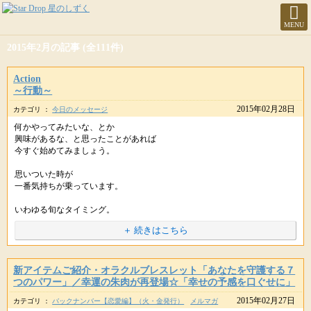
MENU
2015年2月の記事 (全111件)
Action
～行動～
2015年02月28日
カテゴリ ：
今日のメッセージ
何かやってみたいな、とか
興味があるな、と思ったことがあれば
今すぐ始めてみましょう。
思いついた時が
一番気持ちが乗っています。
いわゆる旬なタイミング。
＋ 続きはこちら
先延ばしする理由や
やらない理由を探すことに
時間を取られるのではなく
新アイテムご紹介・オラクルブレスレット「あなたを守護する７
すぐに動いていきましょう。
つのパワー」／幸運の朱肉が再登場☆「幸せの予感を口ぐせに」
2015年02月27日
カテゴリ ：
バックナンバー【恋愛編】（火・金発行）
メルマガ
成功が約束されているから動くのではなく。