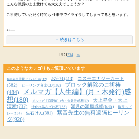
※掲載している内容は、星のしずくに寄せられた個人の体験談で 効果には
PC･スマホ :
http://star-mall.net/shizuku/item/cosmo/
こんな状態のまま受けても大丈夫でしょうか？
「1日たった8秒 恋も仕事もうまくいく魔法の金運・恋愛運アップの秘
個人差があり、すべての方が実感するものではありません。
携帯版 :
http://star-mall.net/shizuku/keitai/cosmo/
ぜひこれからも楽しみにお待ちいただければと思います。
ブレスレットでご用意いただいております。
密」
※ヒーリングはお薬ではありませんので医師から処方された薬や治療の代
ご祈祷していただく時間も 仕事中でイライラしてしまってると思います。
＜月・木発行＞
わりに使うことは避けてください。医師の指示を尊重・最優先してくだ
※掲載している内容は、星のしずくに寄せられた個人の体験談で 効果には
PC・スマホ :
http://star-mall.net/shizuku/menu/mag/
またいつでもお気軽にご連絡くださいね。(o'∀'o)ゞ
さいね。
個人差があり、すべての方が実感するものではありません。
ぜひ楽しみにお待ちいただければと思います。♪(ｏ'ー'ｏ)b
携帯版 :
http://star-mall.net/shizuku/keitai/mag/
++++
※ヒーリングはお薬ではありませんので医師から処方された薬や治療の代
星のしずくより
わりに使うことは避けてください。医師の指示を尊重・最優先してくだ
＋ 続きはこちら
▼毎朝更新・紫音先生の今日のメッセージ
++++
さいね。
PC・スマホ：
http://star-mall.net/shizuku/menu/s_message/
※今回のメルマガは、人生編＜月・木発行＞です。
そして、紫音先生から毎日あなたへメッセージをお届けします。
携帯版：
http://star-mall.net/shizuku/keitai/s_message/
おはようございます。
1/12
1
2
3
4
…
≫
星のしずくです。(*＾-＾*)
▼毎朝更新・紫音先生の今日のメッセージ
▼メールでもお届けしています
▼ 孫先生にも寄稿していただいている恋愛編も人気です♪
PC・スマホ：
http://star-mall.net/shizuku/menu/s_message/
PC・スマホ：
http://www.mag2.com/m/0001612395.html
ブロック解除のご祈祷にお申込みいただき、感謝しております。
スピリチュアル恋愛メルマガ＜火・金発行＞
携帯版：
http://star-mall.net/shizuku/keitai/s_message/
URLをコピペしてシェアもできます。
このようなカテゴリもご覧頂いています
携帯版：
http://mobile.mag2.com/mm/0001612395.html
PC・スマホ :
http://star-mall.net/shizuku/menu/mag_love/
携帯版 :
http://mobile.mag2.com/mm/0001162596.html
コスモエナジーカード
お守り(413)
Juan先生霊視アドバイス(112)
▼フェイスブックで配信を始めました
> ご祈祷をしていただきたいと思いながら、全然何も変わらなかったらど
▼メールでもお届けしています
ブロック解除のご祈祷
(582)
ヒーリング音楽CD(182)
https://www.facebook.com/todayspiritual
URLをコピペしてシェアもできます。
うしようと
PC・スマホ：
http://www.mag2.com/m/0001612395.html
メルマガ【人生編】(月・木発行)感
(484)
> 不安な気持ちが強いんですが、こんな状態のまま受けても大丈夫でしょ
孫先生は、アメブロでも記事を書いておられます。
携帯版：
http://mobile.mag2.com/mm/0001612395.html
想(180)
うか？
天上昇金・天上
メルマガ【恋愛編】(火・金発行)感想(87)
※掲載している内容は、星のしずくに寄せられた個人の体験談で 効果には
> ご祈祷していただく時間も 仕事中でイライラしてしまってると思いま
http://ameblo.jp/sohnmasato/
清愛(737)
満月の満願成就(635)
個人差があり、すべての方が実感するものではありません。
浄化水晶さざれ石(138)
珠玉スプ
す。
▼フェイスブックで配信を始めました
紫音先生の無料遠隔ヒーリン
生石けん(381)
レー(164)
https://www.facebook.com/todayspiritual
※ヒーリングはお薬ではありませんので医師から処方された薬や治療の代
グ(926)
なかには、メルマガではお伝えしていないことも・・(*・ノェ・)コッソリ
わりに使うことは避けてください。医師の指示を尊重・最優先してくだ
大丈夫かな、ダメかも・・という気持ちがあると
最近は過去の恋愛コラムを中心に
ぜひ「いいね」ボタンもよろしくお願いします。(人゜∀゜*)
さいね。
どれほどよいパワーが送られても、それを受け取ることを
毎日更新していますので、ぜひ読んでみてくださいね。
自ら拒否してしまう、ということがありますので