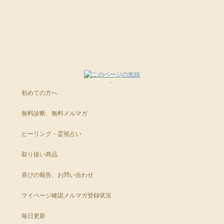
ご祈祷でブロック解除されるから大丈夫、と信頼いただく方がよいでしょ
では、今日も橘つぐみ先生と孫将人先生のコラムで
う。
※紫音先生からあなたへ毎日メッセージが届きます。
恋愛感度をドンドン高めていってくださいね。(*´ー｀*)ゞ
また、仕事中でイライラしている
▼毎朝更新・紫音先生の今日のメッセージ
URLをコピペしてシェアもできます。
と自らイライラしている状況を思い浮かべてしまうのも
ＰＣ版：
http://star-mall.net/shizuku/menu/s_message/
（孫将人よりつぐみ先生の紹介）
携帯版：
http://star-mall.net/shizuku/keitai/s_message/
よい流れをシャットアウトしてしまいますので
なぜ、孫将人がつぐみ先生を推薦するのか？
▼メールでもお届けしています
できるだけ、ゆったりした気持ち、委ねる気持ちを
ＰＣ版：
http://www.mag2.com/m/0001612395.html
不幸な人から優しく神妙な話を聞くより
初めての方へ
意識してお過ごしくださいね。
携帯版：
http://mobile.mag2.com/mm/0001612395.html
幸せな人から、あっけらかんとした
無料診断、無料メルマガ
ストレートなアドバイスを聞くほうが
ご参考にしていただければと思います。ヽ(*'-'*)
▼フェイスブックで配信を始めました
あなたの幸せには効果があるものです。
https://www.facebook.com/todayspiritual/
ヒーリング・霊視占い
▼ブロック解除のご祈祷（※次回は３月下旬にご案内予定です）
ぜひ「いいね」ボタンもよろしくお願いします。(人゜∀゜*)
つぐみ先生は年間200件以上の
取り扱い商品
PC・スマホ :
http://star-mall.net/shizuku/item/gokito/
対面アドバイスをしている恋愛と結婚のカウンセラー。
携帯版 :
http://star-mall.net/shizuku/keitai/gokito/
ご自身も幸せに結婚され、２児のお母さんでもあります。
・・・・・・・・・・・・・・・・・・・・・・・
喜びの報告、お問い合わせ
あなたの幸せな結婚への具体的なヒントが盛りだくさんのコラムや
こんにちは、孫将人です♪(ｏ'∀'ｏ)ノ
恋愛相談の対面相談も行っているとっても楽しく優しい人柄です。
マイページ確認
メルマガ登録状況
メルマガをお読みいただき感謝しております。
毎日更新
ぜひ、つぐみ先生から