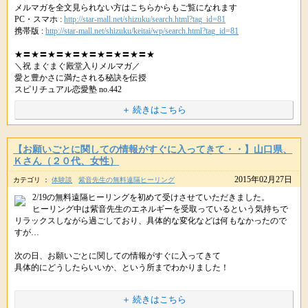
メルマガを全文見られない方はこちらからもご覧になれます
たとえ失敗したとしても
PC・スマホ :
http://star-mall.net/shizuku/search.html?tag_id=81
何度でもやり直して、チャンレンジして
携帯版 :
http://star-mall.net/shizuku/keitai/wp/search.html?tag_id=81
経験は必ずあなたを
★〓★〓★〓★〓★〓★〓★〓★〓★
成功へと導いてくれます。
＼祝 まぐまぐ殿堂入りメルマガ／
愛と豊かさに満たされる秘訣を伝授
今の気持ち、旬な気持ちを
スピリチュアル恋愛塾 no.442
大切にしてください。
★〓★〓★〓★〓★〓★〓★〓★〓★
＋ 続きはこちら
見計らわずとも
それを思いついた時が
みなさん
まさにあなたにとってのタイミングなのです。
星のしずく・女子部です♪
【お願いごとに関しての情報がすぐに入ってきて・・】山口県、
Ｋさん（２０代、女性）
ﾟ･*:.｡..｡.:*･ﾟﾟ･*:.｡..｡.:*･ﾟﾟ･*:.｡..｡.:*･ﾟﾟ･*:.｡..｡.:*･ﾟ
2015年02月27日
カテゴリ ：
体験談
紫音先生の無料遠隔ヒーリング
街の中はスッカリ春の装いに
今日も素敵な１日をお過ごしください。
様変わりしてきていますね。
2/19の無料遠隔ヒーリングを初めて受けさせていただきました。
ヒーリング中は紫音先生のエネルギーを受取っているという気持ちで
リラックスしながら過ごしており、具体的な変化などは何もなかったので
昨日、スタッフは桃の花が
すが…
飾られているのを目にしました。
次の日、お願いごとに関しての情報がすぐに入ってきて
春は少しずつ近づいているようです。ヽ(*´∀｀*)ﾉ
具体的にどうしたらいいか、という所までわかりました！
感覚が鈍くてもちゃんとエネルギーを受け取れていたことに安心し
URLをコピペしてシェアもできます。
＋ 続きはこちら
またこのような素敵な機会を頂けてとても幸せです。