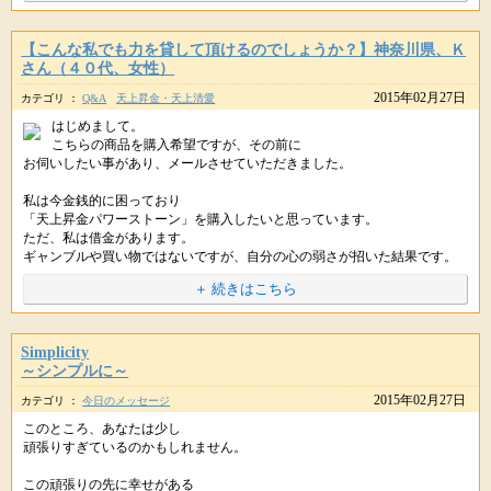
そして、春といえば・・
ありがとうございました。
【こんな私でも力を貸して頂けるのでしょうか？】神奈川県、Ｋ
花粉やら黄砂・PM2.5が飛んでくる季節になりました～。
++++
さん（４０代、女性）
星のしずくより
2015年02月27日
年々、激しくなっているような気がしますが
カテゴリ ：
Q&A
天上昇金・天上清愛
++++
はじめまして。
この時期、目や鼻・のどに違和感があるのは
こんにちは。
こちらの商品を購入希望ですが、その前に
もしかして、花粉などの影響かもしれませんね。
星のしずくです。(*＾-＾*)
お伺いしたい事があり、メールさせていただきました。
敏感肌だと、人に見せられないほど大変な状態に(´；ω；｀)ｳｯ
無料遠隔ヒーリングにご参加くださり、感謝しております。
私は今金銭的に困っており
「天上昇金パワーストーン」を購入したいと思っています。
リラックスしてお過ごしになられたのは何よりです。
ただ、私は借金があります。
ではどうすれば、お肌を外気から防げるのでしょうか。
ギャンブルや買い物ではないですが、自分の心の弱さが招いた結果です。
それには。。。（編集後記につづく）
こんな私でも力を貸して頂けるのでしょうか？
＋ 続きはこちら
そして翌日、願い事に関する情報が入ってきただけでなく
また、今まで金運グッズを購入したりヒーリングを受けましたが変わりま
具体的な方法までわかったとは、すばらしいですね。(o'ヮ'o)♪
せんでした。
きっと私の心の中で「どうせ無理」という気持ちがあったからかもしれま
せん。
Simplicity
■あなたを守護する７つのパワー
リラックスしておられたことで
～シンプルに～
紫音先生のオラクルブレスレットをご紹介します
必要なことを、より受け取りやすい状態になったのだと思いますよ。
一緒に祈祷もしたほうがよろしいでしょうか？
2015年02月27日
カテゴリ ：
今日のメッセージ
その際、「金運・豊かさ」か「宝くじ・ギャンブル」どちらがよろしいで
ぜひ来月の無料遠隔ヒーリングにも
しょうか？
このところ、あなたは少し
この度、新月の無料遠隔ヒーリングや
ご参加いただければと思います。
それとも満月の祈祷でお願いしたほうがよろしいですか？
頑張りすぎているのかもしれません。
今日のメッセージでおなじみの紫音先生から
質問ばかりで申し訳ございません。
よろしくお願いいたします。
この頑張りの先に幸せがある
新アイテムをお分けいただけることになりました。・:*:・:(*'▽'*):・:*:・