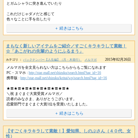
また何かステキなことがありましたら、教えてくださいね。(*´▽｀*)ﾉ
とガムシャラに突き進んでいたり
++++
これだけじゃダメだと感じて
▼紫音先生のオラクルブレスレット
▼新月の無料遠隔ヒーリング
星のしずくより
色々なことに手を出したり
PC・スマホ :
http://star-mall.net/shizuku/item/oracle/
PC･スマホ :
http://star-mall.net/shizuku/newmoon/
++++
携帯版 :
http://star-mall.net/shizuku/keitai/oracle/
携帯版 :
http://star-mall.net/shizuku/keitai/newmoon/
＋ 続きはこちら
自分でも、よくわからないくらいに
こんにちは。
だけど、ジッとはしていられなくて
星のしずくです。(*＾-＾*)
物事を複雑にしてしまってはいませんか。
※掲載している内容は、星のしずくに寄せられた個人の体験談で 効果には
まもなく新しいアイテムをご紹介／すごくキラキラして素敵！
個人差があり、すべての方が実感するものではありません。
おかげさまで、紫音先生の
今日のメッセージは
☆「あこがれの先輩のようにふるまう」
新月の無料遠隔ヒーリングには、これまでに
> こんな私でも力を貸して頂けるのでしょうか？
※ヒーリングはお薬ではありませんので医師から処方された薬や治療の代
もっとシンプルに生きることを
３万人近くの方にご参加いただいております。
2015年02月26日
カテゴリ ：
バックナンバー【人生編】（月・木発行）
メルマガ
わりに使うことは避けてください。医師の指示を尊重・最優先してくだ
勧めてきています。
さいね。
メルマガを全文見られない方はこちらからもご覧になれます
はい、パワーストーンはどなたも
複雑に絡み合った糸をほどいて
PC・スマホ :
http://star-mall.net/shizuku/search.html?tag_id=16
そして、たくさんの方から
区別することなくサポートしてくれますので、ご安心くださいね。
あなたの日常から、不要なモノ
携帯版 :
http://star-mall.net/shizuku/keitai/wp/search.html?tag_id=16
急ぎでないモノは取り除いていきましょう。
ただ、例えば借金の返済があったり
★〓★〓★〓★〓★〓★〓★〓★〓★
もっと紫音先生のヒーリングパワーを
日々の生活費が必要だったり、と、今必要なお金があるのでしたら
大人になるにつれて
＼祝 まぐまぐ大賞受賞メルマガ／
身近に感じていたい、守ってもらいたい
思い込みで結論付けたり
読者のみなさま、ありがとうございます。
まずそういった必要なお金を確保した上で
裏を探るといったことを
恋愛部門でまぐまぐ大賞1位を受賞いたしました。
無意識にやってしまいがちですが
URLをコピペしてシェアもできます。
【月・木配信】 恋も仕事もうまくいく
といったお声が、事務局に届くようになり･･
少し余裕があるようでしたらアイテムをお持ちいただく、というようにさ
＋ 続きはこちら
魔法の金運・恋愛運アップの秘密 no.590
れるとよいですよ。
幸せの根源は
★〓★〓★〓★〓★〓★〓★〓★〓★
今回、オラクルブレスレットが誕生しました。(｡・∀・｡)
実はもっとシンプルなもの。
まさに、読者の皆さまのお声から生まれたアイテムです。
【すごくキラキラして素敵！】愛知県、しのぶさん（４０代、女
アイテムを持たなければ幸せになれない
身の周りも、あなたの心の中も
みなさん、お元気ですか？
性）