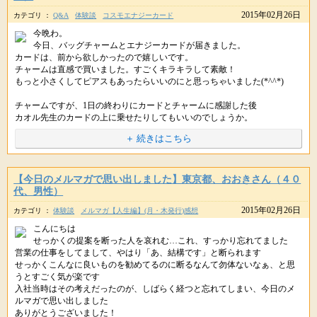
ということはありませんので、ご安心くださいね。
そして人付き合いもすべて
2015年02月26日
シンプルにしていけば
カテゴリ ：
Q&A
体験談
コスモエナジーカード
星のしずくです(*´▽｀*)ﾉ
今だけの特別なキャンペーンも
メルマガやコラムなどで、幸せに生きるヒントも
ご紹介しておりますので、ぜひご覧くださいね。
今晩わ。
お伝えしておりますので、ぜひそちらもご覧いただきながら
あなたの足元から伸びている
今日、バッグチャームとエナジーカードが届きました。
金運や豊かさを引き寄せていただければと思います。
幸せに繋がる道が見つかるでしょう。
また寒さが戻ってきて
カードは、前から欲しかったので嬉しいです。
風がグンと冷たく感じますね。
あなたを守護する７つのパワー
チャームは直感で買いました。すごくキラキラして素敵！
ﾟ･*:.｡..｡.:*･ﾟﾟ･*:.｡..｡.:*･ﾟﾟ･*:.｡..｡.:*･ﾟﾟ･*:.｡..｡.:*･ﾟ
▼紫音先生のオラクルブレスレット
もっと小さくしてピアスもあったらいいのにと思っちゃいました(*^^*)
また、アイテムとご祈祷ですが
PC・スマホ :
http://star-mall.net/shizuku/item/oracle/
両方しなければいけない、ということではありません。
今日も素敵な１日をお過ごしください。
春らしい服装で
携帯版 :
http://star-mall.net/shizuku/keitai/oracle/
チャームですが、1日の終わりにカードとチャームに感謝した後
颯爽と歩くのは、もう少し先になりそうな・・
カオル先生のカードの上に乗せたりしてもいいのでしょうか。
お守りのようにお持ちになりたいのであれば
天上昇金パワーストーンや、満願成就のご祈祷+パワーストーンがオススメ
＋ 続きはこちら
ですし
あとしばらく
■幸運の朱肉がご用意できました
++++
冬の装いを楽しんでいきましょう☆
星のしずくより
ご祈祷を、ということであれば
++++
【今日のメルマガで思い出しました】東京都、おおきさん（４０
今でしたら、金運・豊かさのブロック解除がオススメです。
以前ご紹介して、あまりの人気で
代、男性）
ところで
売り切れになっておりました幸運の朱肉。
こんばんは。
URLをコピペしてシェアもできます。
2015年02月26日
各家庭によってお金の管理方法は異なりますよね。
カテゴリ ：
体験談
メルマガ【人生編】(月・木発行)感想
星のしずくです。(*＾-＾*)
いずれにしても、焦らず
こんにちは
少し金銭的にも精神的にも、余裕があるタイミングで
家計を管理することは、節約や貯金にもつながりますが
たいへんお待たせしました。(｡v_v｡)ﾍﾟｺ
この度は、コスモエナジーカード、天使のバッグチャームを
せっかくの提案を断った人を哀れむ…これ、すっかり忘れてました
ご検討いただければと思います。
手にしてくださり、感謝しております。
営業の仕事をしてまして、やはり「あ、結構です」と断られます
お小遣い制は有効なのでしょうか？
本日より、再度ご紹介できることになりました。
せっかくこんなに良いものを勧めてるのに断るなんて勿体ないなぁ、と思
またいつでもお気軽にご連絡くださいね。ヽ(*'-'*)
うとすごく気が楽です
（編集後記につづく）
> もっと小さくしてピアスもあったらいいのにと思っちゃいました(*^^*)
入社当時はその考えだったのが、しばらく経つと忘れてしまい、今日のメ
▼幸運の台湾寿山石朱肉
ルマガで思い出しました
▼天上昇金パワーストーン
http://star-mall.net/k/html/products/detail.php?product_id=39
ありがとうございました！
PC･スマホ :
http://star-mall.net/shizuku/item/tenjoshokin/