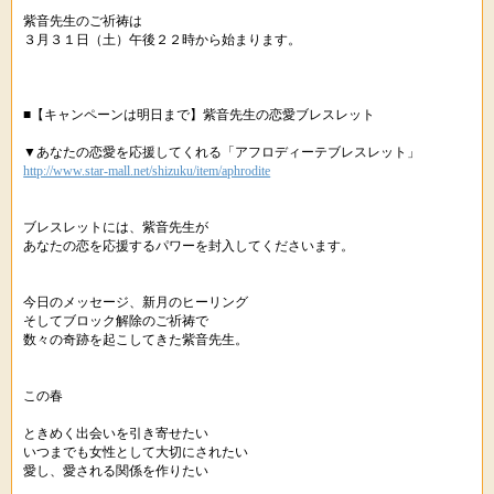
紫音先生のご祈祷は
３月３１日（土）午後２２時から始まります。
■【キャンペーンは明日まで】紫音先生の恋愛ブレスレット
▼あなたの恋愛を応援してくれる「アフロディーテブレスレット」
http://www.star-mall.net/shizuku/item/aphrodite
ブレスレットには、紫音先生が
あなたの恋を応援するパワーを封入してくださいます。
今日のメッセージ、新月のヒーリング
そしてブロック解除のご祈祷で
数々の奇跡を起こしてきた紫音先生。
この春
ときめく出会いを引き寄せたい
いつまでも女性として大切にされたい
愛し、愛される関係を作りたい