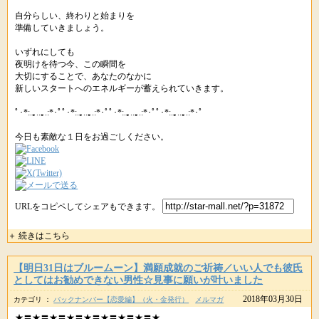
自分らしい、終わりと始まりを
準備していきましょう。
いずれにしても
夜明けを待つ今、この瞬間を
大切にすることで、あなたのなかに
新しいスタートへのエネルギーが蓄えられていきます。
ﾟ･*:.｡..｡.:*･ﾟﾟ･*:.｡..｡.:*･ﾟﾟ･*:.｡..｡.:*･ﾟﾟ･*:.｡..｡.:*･ﾟ
今日も素敵な１日をお過ごしください。
URLをコピペしてシェアもできます。
＋ 続きはこちら
【明日31日はブルームーン】満願成就のご祈祷／いい人でも彼氏
としてはお勧めできない男性☆見事に願いが叶いました
2018年03月30日
カテゴリ ：
バックナンバー【恋愛編】（火・金発行）
メルマガ
★〓★〓★〓★〓★〓★〓★〓★〓★