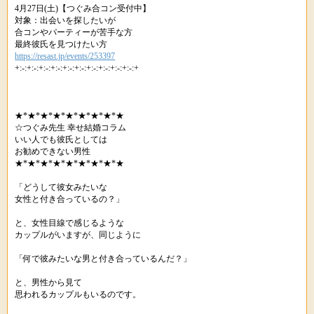
4月27日(土)【つぐみ合コン受付中】
対象：出会いを探したいが
合コンやパーティーが苦手な方
最終彼氏を見つけたい方
https://resast.jp/events/253397
+:-:+:-:+:-:+:-:+:-:+:-:+:-:+:-:+:-:+:-:+
★*★*★*★*★*★*★*★*★
☆つぐみ先生 幸せ結婚コラム
いい人でも彼氏としては
お勧めできない男性
★*★*★*★*★*★*★*★*★
「どうして彼女みたいな
女性と付き合っているの？」
と、女性目線で感じるような
カップルがいますが、同じように
「何で彼みたいな男と付き合っているんだ？」
と、男性から見て
思われるカップルもいるのです。