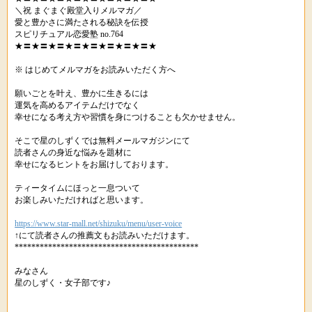
＼祝 まぐまぐ殿堂入りメルマガ／
愛と豊かさに満たされる秘訣を伝授
スピリチュアル恋愛塾 no.764
★〓★〓★〓★〓★〓★〓★〓★〓★
※ はじめてメルマガをお読みいただく方へ
願いごとを叶え、豊かに生きるには
運気を高めるアイテムだけでなく
幸せになる考え方や習慣を身につけることも欠かせません。
そこで星のしずくでは無料メールマガジンにて
読者さんの身近な悩みを題材に
幸せになるヒントをお届けしております。
ティータイムにほっと一息ついて
お楽しみいただければと思います。
https://www.star-mall.net/shizuku/menu/user-voice
↑にて読者さんの推薦文もお読みいただけます。
********************************************
みなさん
星のしずく・女子部です♪