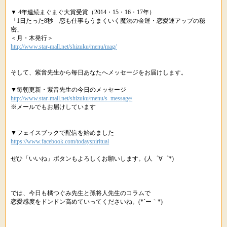
▼ 4年連続まぐまぐ大賞受賞（2014・15・16・17年）
「1日たった8秒 恋も仕事もうまくいく魔法の金運・恋愛運アップの秘
密」
＜月・木発行＞
http://www.star-mall.net/shizuku/menu/mag/
そして、紫音先生から毎日あなたへメッセージをお届けします。
▼毎朝更新・紫音先生の今日のメッセージ
http://www.star-mall.net/shizuku/menu/s_message/
※メールでもお届けしています
▼フェイスブックで配信を始めました
https://www.facebook.com/todayspiritual
ぜひ「いいね」ボタンもよろしくお願いします。(人゜∀゜*)
では、今日も橘つぐみ先生と孫将人先生のコラムで
恋愛感度をドンドン高めていってくださいね。(*´ー｀*)ゞ