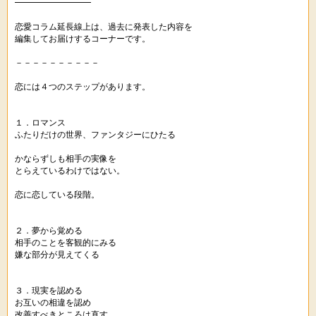
━━━━━━━━━
恋愛コラム延長線上は、過去に発表した内容を
編集してお届けするコーナーです。
－－－－－－－－－－
恋には４つのステップがあります。
１．ロマンス
ふたりだけの世界、ファンタジーにひたる
かならずしも相手の実像を
とらえているわけではない。
恋に恋している段階。
２．夢から覚める
相手のことを客観的にみる
嫌な部分が見えてくる
３．現実を認める
お互いの相違を認め
改善すべきところは直す