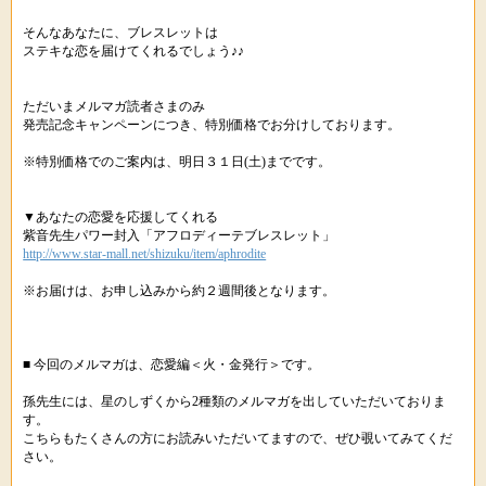
そんなあなたに、ブレスレットは
ステキな恋を届けてくれるでしょう♪♪
ただいまメルマガ読者さまのみ
発売記念キャンペーンにつき、特別価格でお分けしております。
※特別価格でのご案内は、明日３１日(土)までです。
▼あなたの恋愛を応援してくれる
紫音先生パワー封入「アフロディーテブレスレット」
http://www.star-mall.net/shizuku/item/aphrodite
※お届けは、お申し込みから約２週間後となります。
■ 今回のメルマガは、恋愛編＜火・金発行＞です。
孫先生には、星のしずくから2種類のメルマガを出していただいておりま
す。
こちらもたくさんの方にお読みいただいてますので、ぜひ覗いてみてくだ
さい。