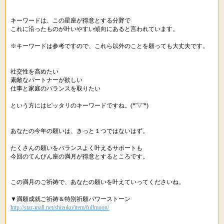
キーワードは、この星座が得意とする分野で
これに沿ったものが叶いやすい傾向にあると言われています。
※キーワードは参考ですので、これら以外のことを願っても大丈夫です。
社交性を高めたい
素敵なパートナーが欲しい
仕事と家庭のバランスを取りたい
という方にはピッタリのキーワードですね。(*'▽'*)
あなたの今年の願いは、きっと１つではないはず。
たくさんの願いをバランスよく叶えるサポートも
今回のてんびん座の満月が得意とするところです。
この満月のご祈祷で、あなたの願いを叶えていってくださいね。
▼満願成就ご祈祷＆特別祈願パワーストーン
http://star-mall.net/shizuku/item/fullmoon/