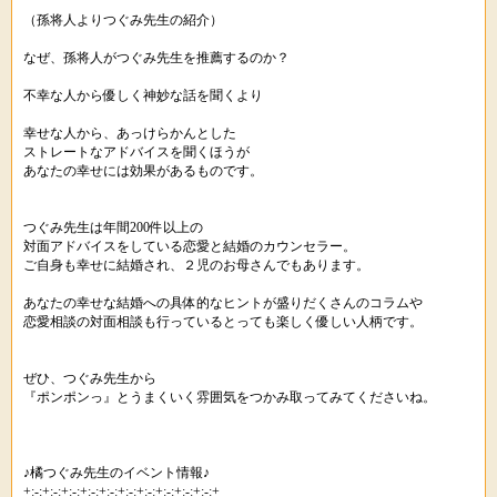
（孫将人よりつぐみ先生の紹介）
なぜ、孫将人がつぐみ先生を推薦するのか？
不幸な人から優しく神妙な話を聞くより
幸せな人から、あっけらかんとした
ストレートなアドバイスを聞くほうが
あなたの幸せには効果があるものです。
つぐみ先生は年間200件以上の
対面アドバイスをしている恋愛と結婚のカウンセラー。
ご自身も幸せに結婚され、２児のお母さんでもあります。
あなたの幸せな結婚への具体的なヒントが盛りだくさんのコラムや
恋愛相談の対面相談も行っているとっても楽しく優しい人柄です。
ぜひ、つぐみ先生から
『ポンポンっ』とうまくいく雰囲気をつかみ取ってみてくださいね。
♪橘つぐみ先生のイベント情報♪
+:-:+:-:+:-:+:-:+:-:+:-:+:-:+:-:+:-:+:-:+