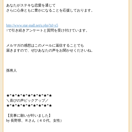
あなたがステキな恋愛を通じて
さらに心身ともに豊かになることを応援しております。
http://www.star-mall.net/u.php?id=e5
↑で引き続きアンケートと質問を受け付けています。
メルマガの感想はこのメールに返信することでも
届きますので、ぜひあなたの声をお聞かせくださいね。
孫将人
★*★*★*★*★*★*★*★*★
＼喜びの声ピックアップ／
★*★*★*★*★*★*★*★*★
【見事に願いが叶いました】
by 長野県、Ｒさん（４０代、女性）