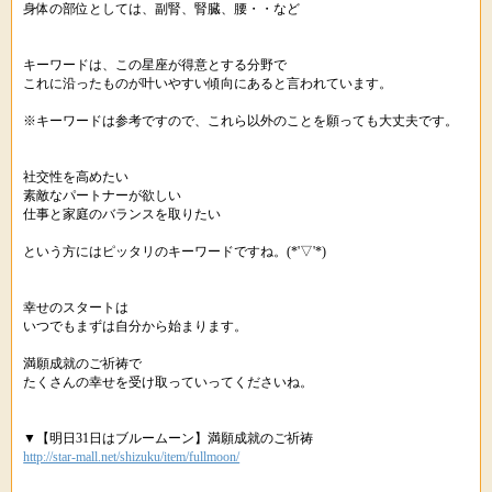
身体の部位としては、副腎、腎臓、腰・・など
キーワードは、この星座が得意とする分野で
これに沿ったものが叶いやすい傾向にあると言われています。
※キーワードは参考ですので、これら以外のことを願っても大丈夫です。
社交性を高めたい
素敵なパートナーが欲しい
仕事と家庭のバランスを取りたい
という方にはピッタリのキーワードですね。(*'▽'*)
幸せのスタートは
いつでもまずは自分から始まります。
満願成就のご祈祷で
たくさんの幸せを受け取っていってくださいね。
▼【明日31日はブルームーン】満願成就のご祈祷
http://star-mall.net/shizuku/item/fullmoon/