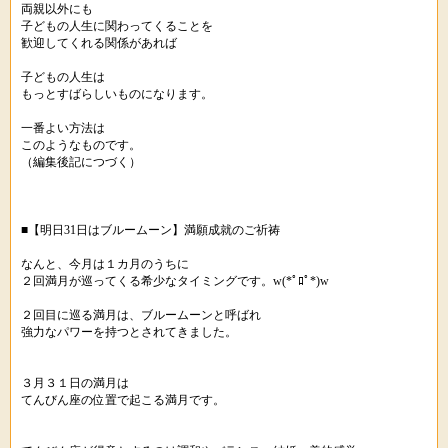
両親以外にも
子どもの人生に関わってくることを
歓迎してくれる関係があれば
子どもの人生は
もっとすばらしいものになります。
一番よい方法は
このようなものです。
（編集後記につづく）
■【明日31日はブルームーン】満願成就のご祈祷
なんと、今月は１カ月のうちに
２回満月が巡ってくる希少なタイミングです。w(*ﾟﾛﾟ*)w
２回目に巡る満月は、ブルームーンと呼ばれ
強力なパワーを持つとされてきました。
３月３１日の満月は
てんびん座の位置で起こる満月です。