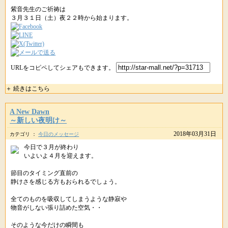
紫音先生のご祈祷は
３月３１日（土）夜２２時から始まります。
URLをコピペしてシェアもできます。
＋ 続きはこちら
A New Dawn
～新しい夜明け～
2018年03月31日
カテゴリ ：
今日のメッセージ
今日で３月が終わり
いよいよ４月を迎えます。
節目のタイミング直前の
静けさを感じる方もおられるでしょう。
全てのものを吸収してしまうような静寂や
物音がしない張り詰めた空気・・
そのような今だけの瞬間も