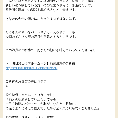
てんびん座が得意とするのは調和やバランス、結婚、美的感覚。
新しい恋を探している方、今の恋愛をさらに一歩進めたい方、
家族間や職場での調和を求める方などに最適です。
あなたの今年の願いは、きっと１つではないはず。
たくさんの願いをバランスよく叶えるサポートも
今回のてんびん座の満月が得意とするところです。
この満月のご祈祷で、あなたの願いを叶えていってくださいね。
▼【明日31日はブルームーン】満願成就のご祈祷
http://star-mall.net/shizuku/item/fullmoon/
ご祈祷のお喜びの声はコチラ
↓↓
----------
◎宮城県、Ｍさん（５０代、女性）
「満月の祈願をしていただいてから
一日２時間のパートだった私が、なんと、月給に。
今迄くよくよ考えて悩んでいた事が全く気にならなくなりました」
◎栃木県、Ｓさん（３０代、女性）