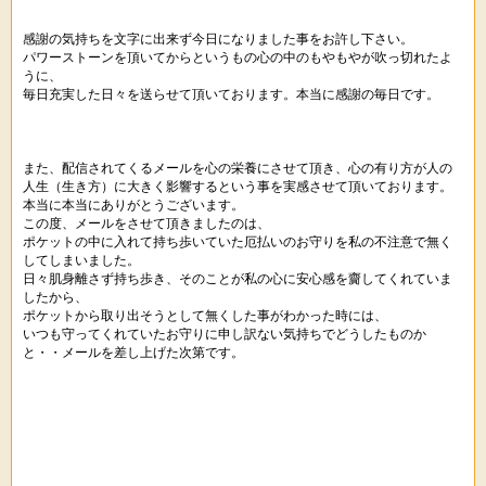
感謝の気持ちを文字に出来ず今日になりました事をお許し下さい。
パワーストーンを頂いてからというもの心の中のもやもやが吹っ切れたよ
うに、
毎日充実した日々を送らせて頂いております。本当に感謝の毎日です。
また、配信されてくるメールを心の栄養にさせて頂き、心の有り方が人の
人生（生き方）に大きく影響するという事を実感させて頂いております。
本当に本当にありがとうございます。
この度、メールをさせて頂きましたのは、
ポケットの中に入れて持ち歩いていた厄払いのお守りを私の不注意で無く
してしまいました。
日々肌身離さず持ち歩き、そのことが私の心に安心感を齎してくれていま
したから、
ポケットから取り出そうとして無くした事がわかった時には、
いつも守ってくれていたお守りに申し訳ない気持ちでどうしたものか
と・・メールを差し上げた次第です。