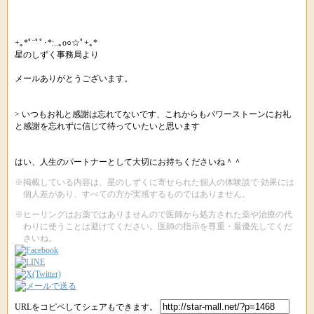
+｡*ﾟ¨ﾟﾟ･*:..｡o○☆ﾟ+｡*
星のしずく事務局より
メールありがとうございます。
> いつもお礼と感謝は忘れてないです、これからもパワーストーンにお礼
と感謝を忘れずに信じて待っていたいと思います
はい、人生のパートナーとして大切にお持ちくださいね＾＾
※掲載している内容は、星のしずくに寄せられた個人の体験談で 効果には
個人差があり、すべての方が実感するものではありません。
※ヒーリングはお薬ではありませんので医師から処方された薬や治療の代
わりに使うことは避けてください。医師の指示を尊重・最優先してくだ
さいね。
URLをコピペしてシェアもできます。