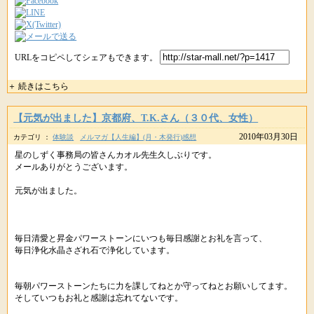
URLをコピペしてシェアもできます。
＋ 続きはこちら
【元気が出ました】京都府、T.K.さん（３０代、女性）
2010年03月30日
カテゴリ ：
体験談
メルマガ【人生編】(月・木発行)感想
星のしずく事務局の皆さんカオル先生久しぶりです。
メールありがとうございます。
元気が出ました。
毎日清愛と昇金パワーストーンにいつも毎日感謝とお礼を言って、
毎日浄化水晶さざれ石で浄化しています。
毎朝パワーストーンたちに力を課してねとか守ってねとお願いしてます。
そしていつもお礼と感謝は忘れてないです。