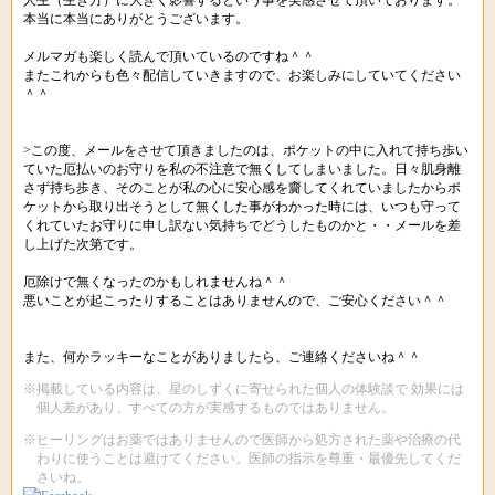
人生（生き方）に大きく影響するという事を実感させて頂いております。
本当に本当にありがとうございます。
メルマガも楽しく読んで頂いているのですね＾＾
またこれからも色々配信していきますので、お楽しみにしていてください
＾＾
>この度、メールをさせて頂きましたのは、ポケットの中に入れて持ち歩い
ていた厄払いのお守りを私の不注意で無くしてしまいました。日々肌身離
さず持ち歩き、そのことが私の心に安心感を齎してくれていましたからポ
ケットから取り出そうとして無くした事がわかった時には、いつも守って
くれていたお守りに申し訳ない気持ちでどうしたものかと・・メールを差
し上げた次第です。
厄除けで無くなったのかもしれませんね＾＾
悪いことが起こったりすることはありませんので、ご安心ください＾＾
また、何かラッキーなことがありましたら、ご連絡くださいね＾＾
※掲載している内容は、星のしずくに寄せられた個人の体験談で 効果には
個人差があり、すべての方が実感するものではありません。
※ヒーリングはお薬ではありませんので医師から処方された薬や治療の代
わりに使うことは避けてください。医師の指示を尊重・最優先してくだ
さいね。