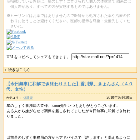
※掲載している内容は、星のしずくに寄せられた個人の体験談で 効果には
個人差があり、すべての方が実感するものではありません。
※ヒーリングはお薬ではありませんので医師から処方された薬や治療の代
わりに使うことは避けてください。医師の指示を尊重・最優先してくだ
さいね。
URLをコピペしてシェアもできます。
＋ 続きはこちら
【今日無事に和解でき終わりました】香川県、きょんさん（４０
代、女性）
2010年03月30日
カテゴリ ：
体験談
星のしずく事務局の皆様、kaoru先生いつもありがとうございます。
ある人から嫌がらせで調停を起こされてましたが今日無事に和解でき終わ
りました。
以前星のしずく事務局の方からアドバイスで『許します』と唱えるように