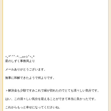
+｡*ﾟ¨ﾟﾟ･*:..｡o○☆ﾟ+｡*
星のしずく事務局より
メールありがとうございます。
無事に和解できたようで何よりです。
＞解決金も少額ですみこれで縁が切れたのでとても清々しい気分です。
はい、この清々しい気分を迎えることができて本当に良かったです。
これからもっと幸せになってくださいね。