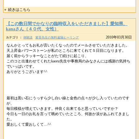
＋ 続きはこちら
【この数日間でかなりの臨時収入をいただきました】愛知県、
kanaさん（４０代、女性）
2010年03月30日
カテゴリ ：
体験談
紫音先生の無料遠隔ヒーリング
なんかとってもお礼が言いたくなったのでメールさせていただきました。
天上昇金パワーストーンが私のところに来てくれて５日目になります。
届く前からラッキーなことがたて続けに起こり、
このコと出逢わせてくれたkaoru先生や事務局のみなさんには感謝の気持ち
でいっぱいです。
ありがとうございます^^
最初は黒い石にうっすら少し白い線と金色の点々が少し入っていたのです
が、
毎日模様が増えていきます。仲良く出来てると思っていいですか？
今日も一日のお礼を言って眺めていたところ、何故か涙があふれてきまし
た。
愛おしくて愛おしくて…^^