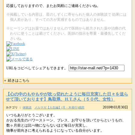
応援しておりますので、またお気軽にご連絡くださいね。
※掲載している内容は、星のしずくに寄せられた個人の体験談で 効果には
個人差があり、すべての方が実感するものではありません。
※ヒーリングはお薬ではありませんので医師から処方された薬や治療の代
わりに使うことは避けてください。医師の指示を尊重・最優先してくだ
さいね。
URLをコピペしてシェアもできます。
＋ 続きはこちら
【心の中のもやもやが吹っ切れたように毎日充実した日々を送ら
せて頂いております】鳥取県、H.T.さん（５０代、女性）
2010年03月30日
カテゴリ ：
体験談
メルマガ【人生編】(月・木発行)感想
いつもありがとうございます。
かおる先生のパワーストーン、ブレス、お守りを頂いてからというもの、
数ヶ月前とは比べ物にならないほど毎日が充実し、
物事が前向きに考えられるようになっている自分がいます。