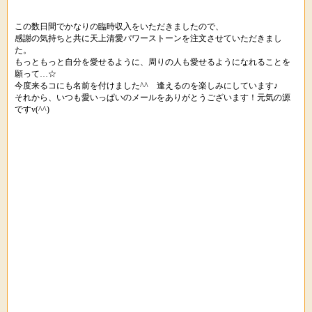
この数日間でかなりの臨時収入をいただきましたので、
感謝の気持ちと共に天上清愛パワーストーンを注文させていただきまし
た。
もっともっと自分を愛せるように、周りの人も愛せるようになれることを
願って…☆
今度来るコにも名前を付けました^^ 逢えるのを楽しみにしています♪
それから、いつも愛いっぱいのメールをありがとうございます！元気の源
ですv(^^)