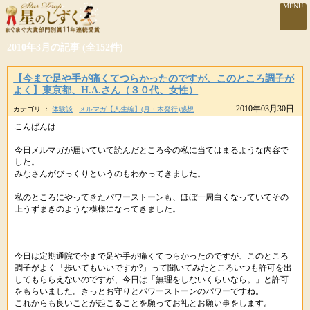
MENU
2010年3月の記事 (全152件)
【今まで足や手が痛くてつらかったのですが、このところ調子が
よく】東京都、H.A.さん（３０代、女性）
2010年03月30日
カテゴリ ：
体験談
メルマガ【人生編】(月・木発行)感想
こんばんは
今日メルマガが届いていて読んだところ今の私に当てはまるような内容で
した。
みなさんがびっくりというのもわかってきました。
私のところにやってきたパワーストーンも、ほぼ一周白くなっていてその
上うずまきのような模様になってきました。
今日は定期通院で今まで足や手が痛くてつらかったのですが、このところ
調子がよく「歩いてもいいですか?」って聞いてみたところいつも許可を出
してもららえないのですが、今日は「無理をしないくらいなら。」と許可
をもらいました。きっとお守りとパワーストーンのパワーですね。
これからも良いことが起こることを願ってお礼とお願い事をします。