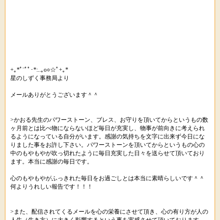
+｡*ﾟ¨ﾟﾟ･*:..｡o○☆ﾟ+｡*
星のしずく事務局より
メールありがとうございます＾＾
>かおる先生のパワーストーン、ブレス、お守りを頂いてからというもの数
ヶ月前とは比べ物にならないほど毎日が充実し、物事が前向きに考えられ
るようになっている自分がいます。感謝の気持ちを文字に出来ず今日にな
りました事をお許し下さい。パワーストーンを頂いてからというもの心の
中のもやもやが吹っ切れたように毎日充実した日々を送らせて頂いており
ます。本当に感謝の毎日です。
心のもやもやがふっきれた毎日をお過ごしとは本当に素晴らしいです＾＾
何よりうれしい報告です！！！
>また、配信されてくるメールを心の栄養にさせて頂き、心の有り方が人の