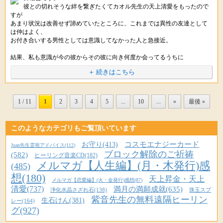
応援しておりますので
彼との切れそうな絆を繋ぎたくてカオル先生の天上清愛をもったので
またいつでもお気軽にご連絡くださいね。(*ﾟーﾟ*)ﾉ
こちらですが、パワーストーンも霊符も人に見られたからといって
すが
■【30日(月)まで】コスモエナジー４周年キャンペーン
パワーが無くなるわけではありませんので、ご安心くださいね。
新月の無料遠隔ヒーリングや、満月の満願成就ご祈祷など
あまり状況は改善せず諦めていたところに、これまでは異性の友達として
願いが叶うよう、宇宙からのサポートを受けているにも関わらず
は仲はよく、
ただいま、コスモエナジーカードを２枚以上お求めの方には
【ラリマーブレスレット】
見られないように・・というのは
お付き合いする男性としては意識してなかった人と急接近。
アクアマリンさざれ石(40ｇ・非売品)をプレゼント中☆
PC･スマホ :
http://star-mall.net/shizuku/item/limited/larimar/
むやみに、あまり親しくない人に見られると
・わたしだけ願いが叶っていない気がする
携帯版 :
http://star-mall.net/shizuku/keitai/limited/larimar/
邪気がつくことがありますので、そのようにお伝えしております。
・あと１歩のところで願いが成就しない
結果、私も意識が今の彼からその彼に向き何度か会ってるうちに
６月３０日（月）お申し込み分までとなりますので
・うまく行きそうになると思いもよらない邪魔が入る
私をとても愛してくれてることがわかり、その方とお付き合いを決めまし
気になる方は、お早めにお申し込みくださいね。
【癒しの和みブレスレット】
＋ 続きはこちら
ですので、彼氏さんに見られてしまっても
・なんだかいつも運に見放されている気がする
た。
PC･スマホ :
http://star-mall.net/shizuku/item/nagomi/
心配されなくても大丈夫です。
携帯版 :
http://star-mall.net/shizuku/keitai/nagomi/
女性として愛される喜びを感じています。これからも大事にしていきま
▼詳しくはこちら
といったことがあれば
す！
1 / 11
1
2
3
4
5
...
10
...
»
最後 »
PC・スマホ版 :
http://star-mall.net/shizuku/item/cosmo/
【ブロック解除のご祈祷】
できれば、浄化していただくことがオススメですので
携帯版 :
http://star-mall.net/shizuku/keitai/cosmo/
PC・スマホ :
http://star-mall.net/shizuku/item/gokito/
浄化水晶さざれ石の上で浄化していただくか
もしかすると、潜在意識（無意識）のなかで
携帯版 :
http://star-mall.net/shizuku/keitai/gokito/
もしくは、月夜に窓辺に置くことでも浄化できますよ。
願いを叶えたくない、叶うことが怖い、と感じているのかもしれません。
++++
このようなカテゴリもご覧頂いています
星のしずくより
※掲載している内容は、星のしずくに寄せられた個人の体験談で 効果には
２～３時間で浄化は完了しますので、
++++
コスモエナジーカード
個人差があり、すべての方が実感するものではありません。
お守り(413)
Juan先生霊視アドバイス(112)
■キラキラと輝きたいあなたに・・葵先生の新ブレスレット
寝る前に置いておくだけで、翌朝には浄化できています。
人は変化を怖れると言われています。
ブロック解除のご祈祷
(582)
ヒーリング音楽CD(182)
※ヒーリングはお薬ではありませんので医師から処方された薬や治療の代
こんにちは。
あなたに備わっている気品をより一層高めて
メルマガ【人生編】(月・木発行)感
(485)
星のしずくです。(*ﾟ∀ﾟ)
わりに使うことは避けてください。医師の指示を尊重・最優先してくだ
それにふさわしいステージへと引き上げてくれるブレスレットです♪
ぜひこれからも天上清愛パワーストーンと一緒に
願いを叶えるために起こる変化でも、目の前に差し出されると
想(180)
さいね。
天上昇金・天上
メルマガ【恋愛編】(火・金発行)感想(87)
たくさんの幸せを引き寄せていっていただければと思います。
人は無意識のうちに、それを怖れたり、拒否してしまうのだとか。(||ﾟдﾟ)ｺﾞ
天上清愛パワーストーンを手にしてくださり、感謝しております。
清愛(737)
満月の満願成就(635)
浄化水晶さざれ石(138)
珠玉スプ
ｰﾝ
【ご予約受付中】
紫音先生の無料遠隔ヒーリン
生石けん(381)
レー(164)
▼自信をもちたい、目標を達成したい、ポジティブになりたい・・という
またいつでもお気軽にご連絡くださいね。(*´▽｀*)ﾉ
グ(927)
なんと、新しい愛を育んでおられるのですね。*ﾟ｡+(n´v｀n)+｡ﾟ*
方には
逆に、そういった怖れや拒否がない状態であれば
ブルートパーズ＆スターカット水晶ブレスレット