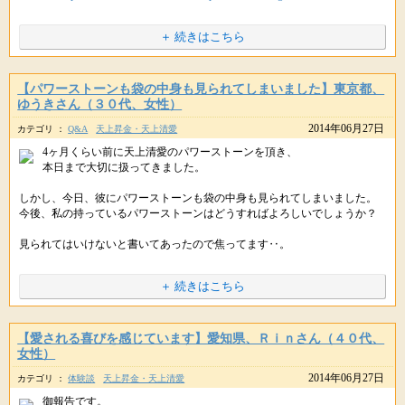
PC・スマホ :
http://star-mall.net/shizuku/item/gokito/
久しぶりに会ったお友達と
携帯版 :
http://star-mall.net/shizuku/keitai/gokito/
前に進むための準備に、不安を残さないことで
★〓★〓★〓★〓★〓★〓★〓★〓★
楽しい時間を過ごされたようで何よりです。
＋ 続きはこちら
これから先、勢いよく発進していくことができるでしょう。
＼祝 まぐまぐ殿堂入りメルマガ／
※７月３日（木）夜２３時〆切りです。
愛と豊かさに満たされる秘訣を伝授
気負うことなく、関係を楽しめただけでなく
※メルマガ読者さま限定３０名
URLをコピペしてシェアもできます。
今日のカードには
スピリチュアル恋愛塾 no.374
お買い物の際に感じたネガティブな気持ちを
待つという選択肢を持ったとき
★〓★〓★〓★〓★〓★〓★〓★〓★
冷静に見つめることができたのも、素晴らしいと感じます。
【パワーストーンも袋の中身も見られてしまいました】東京都、
あなたの人生に、さらに深みが出てくるんですよ
ゆうきさん（３０代、女性）
というメッセージが込められている気がします。
願いを書き出したり、祈ったり、
2014年06月27日
カテゴリ ：
Q&A
天上昇金・天上清愛
みなさん
人のことを気にせずに行動できると
できることは色々やっているにも関わらず
ﾟ･*:.｡..｡.:*･ﾟﾟ･*:.｡..｡.:*･ﾟﾟ･*:.｡..｡.:*･ﾟ
星のしずく・女子部です♪
自分らしさを発揮できますので、ますます気持ちがラクになっていきます
4ヶ月くらい前に天上清愛のパワーストーンを頂き、
よ。
本日まで大切に扱ってきました。
やっぱり私は願いが叶わない体質なのかも・・(｡´・_・｀｡)ｼｮﾎﾞーﾝ
今日も素敵な１日をお過ごしください。
最近は、不規則な天候が続いておりますが
ブロック解除の効果がジワジワと表れているのは嬉しいですね☆
しかし、今日、彼にパワーストーンも袋の中身も見られてしまいました。
と悩んだり、それでも願いを諦めきれないといった方のために
いかがお過ごしですか？
今後、私の持っているパワーストーンはどうすればよろしいでしょうか？
紫音先生がご用意くださったのが、ブロック解除のご祈祷です。
> ラリマーと癒しの和みブレスは本当に人間関係の雰囲気をよくしてく
見られてはいけないと書いてあったので焦ってます‥。
夏に向けて、熱い愛を育みたいと願っても
れ、
最近、ブロックを解除することで願いが叶いやすくなる
> 自信と愛を強めてくれるアイテムだと思います
ということに気づいた人が、徐々に増えてきているようで
＋ 続きはこちら
相手は私のことをどのように思っているのか分からない
++++
日ごろから、事務局にもたくさんのお問い合わせをいただいております。
星のしずくより
URLをコピペしてシェアもできます。
そのような時は。。。
ありがとうございます。
++++
【愛される喜びを感じています】愛知県、Ｒｉｎさん（４０代、
紫音先生のブロック解除は
ぜひ自信を高め、次は周りの人と幸せを分かち合っていただければと思い
こんばんは。
女性）
お一人お一人の願望に丁寧に向き合い、ご祈祷くださいますので
ます。
星のしずくです。(*＾-＾*)
2014年06月27日
（編集後記につづく）
カテゴリ ：
体験談
天上昇金・天上清愛
本当に叶えたい願いがある方にこそ受けていただきたい
天上清愛パワーストーンをお持ちくださり、感謝しております。
そういったこともあり、３０名様までの限定となっております。
御報告です。