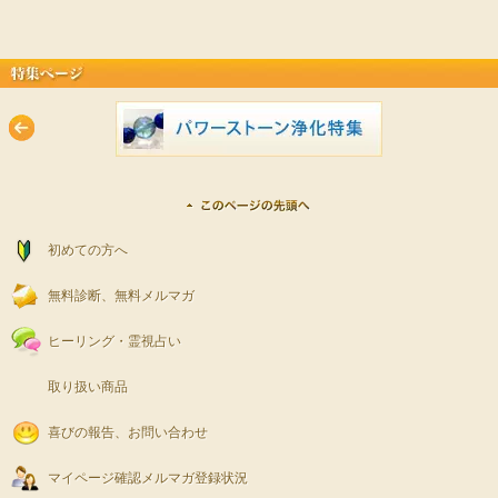
ラクラクと願いが叶うということになるのですが・・
ストーンちゃんが、あなたに相応しい人を引き寄せてくれたのだと思いま
PC・スマホ :
http://star-mall.net/shizuku/item/cpn/celestial01/
【天上清愛パワーストーン】
す。
携帯版 :
http://star-mall.net/shizuku/keitai/cpn/celestial01/
PC･スマホ :
http://star-mall.net/shizuku/item/tenjoseiai/
URLをコピペしてシェアもできます。
携帯版 :
http://star-mall.net/shizuku/keitai/tenjoseiai/
無意識なので、自分の意識でコントロールがむつかしい
愛される喜び、ステキですね。
▼新しい恋愛を引き寄せたい、今の愛を続けたい・・という方には
ハッキリ言えば、コントロールできない部分になります。
これからも、ますます二人の愛を育んでいってください☆
クンツァイトキャッツアイ＆スターカット水晶ブレスレット
PC・スマホ :
http://www.star-mall.net/shizuku/item/cpn/celestial02/
携帯版 :
http://star-mall.net/shizuku/keitai/cpn/celestial02/
では、どうしようもないの？？
ピアスは今のところご用意がないのですが
また新商品のアイテムで、企画できないか検討してまいりますので
ということですが
楽しみにお待ちいただければと思います。
キラキラした大ぶりのブレスレットで
あなたの気品を高め、さらなる幸せを手にしてくださいね。ﾟ+｡ﾟ(ﾉﾟ∀ﾟ)ﾉﾟ｡
ご安心ください。d(ﾟ∀ﾟ*)
URLをコピペしてシェアもできます。
+ﾟ
また何かステキなことがありましたら、ぜひ教えてくださいね。ヾ(*´o｀*)
初めての方へ
紫音先生が、その潜在意識にある
願いを叶えることを怖れる感情（ブロック）
【天上清愛パワーストーン】
無料診断、無料メルマガ
■【受付スタート】ブロック解除のご祈祷
PC･スマホ :
http://star-mall.net/shizuku/item/tenjoseiai/
を解除するご祈祷メニューをご用意くださいました。
携帯版 :
http://star-mall.net/shizuku/keitai/tenjoseiai/
＜みなさまからのお喜びの声＞
ヒーリング・霊視占い
------------
※掲載している内容は、星のしずくに寄せられた個人の体験談で 効果には
◎埼玉県、Ｍさん（女性）
個人差があり、すべての方が実感するものではありません。
願っているのに、なかなか叶わない・・・
取り扱い商品
「心の中が神社のよう」（！？苦笑）な、なんとも不思議な感じです。
※ヒーリングはお薬ではありませんので医師から処方された薬や治療の代
という方は、ぜひ紫音先生の
わりに使うことは避けてください。医師の指示を尊重・最優先してくだ
喜びの報告、お問い合わせ
◎静岡県、Ｔさん（女性）
ブロック解放のご祈祷を受けて、幸せを手にしてくださいね。
さいね。
今まで目を瞑って来た事、(部屋の片付けだったりダイエットだったり)に
焦点が行き、少しずつ自分の出来る事から始めています。
マイページ確認
メルマガ登録状況
今までは行動に移せなかったので、この変化に自分でも驚きです。
先生には、お一人お一人の願いにあわせて