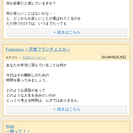
きたり
※掲載している内容は、星のしずくに寄せられた個人の体験談で 効果には
何が必要だと感じていますか？
昔の私なら相手に嫌われたくないから合わせてたりしたのですがそれもな
個人差があり、すべての方が実感するものではありません。
【天上清愛パワーストーン】
くなりました。
何か楽しいことはないかな・・
■キラキラと輝きたいあなたに・・葵先生の新ブレスレット
PC･スマホ :
http://star-mall.net/shizuku/item/tenjoseiai/
※ヒーリングはお薬ではありませんので医師から処方された薬や治療の代
と、どこからか楽しいことが運ばれてくるのを
携帯版 :
http://star-mall.net/shizuku/keitai/tenjoseiai/
わりに使うことは避けてください。医師の指示を尊重・最優先してくだ
すごい自分らしさを出すことができたんです
ただ待つだけでは、いつまでたっても
あなたに備わっている気品をより一層高めて
さいね。
あなたが満足する楽しみ、幸せは手に入りませんよ
それにふさわしいステージへと引き上げてくれるブレスレットです♪
＋ 続きはこちら
とカードは諭しています。
そして、友人と服屋で買い物をしてた時、お店の人と友人が話が盛り上が
ったんです。
楽しい、幸せ、と感じるのはあなた自身です。
▼自信をもちたい、目標を達成したい、ポジティブになりたい・・という
他の人から与えられる物ではありません。
方には
Francesca ～天使フランチェスカ～
その時の私は何かはみ出された感じで寂しいなと感じていたのですが、
ブルートパーズ＆スターカット水晶ブレスレット
2014年06月29日
家に帰ってから、どうしてあの時、あんな気持ちになったのか自分に問い
カテゴリ ：
今日のメッセージ
自分で感じる幸せを見つけていきましょう。
PC・スマホ :
http://star-mall.net/shizuku/item/cpn/celestial01/
かけてみたら
携帯版 :
http://star-mall.net/shizuku/keitai/cpn/celestial01/
あなたが本当に望んでいることは何か
URLをコピペしてシェアもできます。
愛されてないと勘違いしてしまったんだなと、、、
URLをコピペしてシェアもできます。
そして、幸せや楽しみは、
一瞬で消えうせる物ではありません。
▼新しい恋愛を引き寄せたい、今の愛を続けたい・・という方には
今日はその棚卸しのための
私は愛された存在だよとつぶやいたら胸の苦しさも消え、
クンツァイトキャッツアイ＆スターカット水晶ブレスレット
時間を取ってみましょう。
友人に対しても優しい気持ちになれました。
心の中にある幸せの泉に
PC・スマホ :
http://www.star-mall.net/shizuku/item/cpn/celestial02/
新たな水脈ができたかのごとく、
携帯版 :
http://star-mall.net/shizuku/keitai/cpn/celestial02/
どのような課題があって
ドンドン溢れてくるものです。
どのような人生を歩みたいのか
そして、一番変わったと思うことは、相手の事をあまり気にしなくなった
じっくり考える時間は、ムダではありません。
とです。
さらに、この溢れる水を
キラキラした大ぶりのブレスレットで
＋ 続きはこちら
周囲にも分け与えていきましょう。
あなたの気品を高め、さらなる幸せを手にしてくださいね。ﾟ+｡ﾟ(ﾉﾟ∀ﾟ)ﾉﾟ｡
人生の方向性を定め
過去の人のブログとかよく見てたのにそれもなくなって、、
+ﾟ
決断することで、パワーを全開できます。
不思議です。
水脈が、枯渇することはありません。
それどころか、大いに増えてくることでしょう。
決断を先延ばしにすれば
Wait
私的にはラリマーの力と
閉ざしていた水脈も刺激されて、開いてくるかもしれません。
方向性が定まらず、
～待って！～