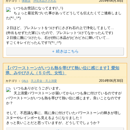
2014年06月30日
カテゴリ ：
体験談
浄化水晶さざれ石
みなさん、お元気ですか？
いつもお世話になってます(^_^)
星のしずくです(*´▽｀*)ﾉ
ちょっと最近気づいた事があってどうしても伝えたくてご連絡しまし
た(*^_^*)
明日から７月になります。
２日ほど、ブレスレットをつけずにさざれ石の上で浄化してまして…
(外出もせずただ家にいたので、ブレスレットつけてなかったんです)
早いもので今年の折り返し地点になりましたが
２日後に腕につけたら、石が(特に水晶が)ピカピカに輝いていて…
すごくキレイだったんです!!(*^_^*)
いかがお過ごしですか？
＋ 続きはこちら
浄化の効果は凄い!!
と感心してたんですけど、私が腕に着けて２時間で水晶がくもりました(T-
人生うまくいく人、何をやっても不幸な人っていますよね。
T)
私の中の邪気はどれ程のもんなんだ!?(T-T)
【パワーストーンがいつも熱を帯びて熱い位に感じます】愛知
とちょっとショックをうけましたが…
県、みやびさん（５０代、女性）
あなたの身近に
2014年06月30日
カテゴリ ：
Q&A
天上昇金・天上清愛
ピカピカに輝いてたのが嬉しくてご連絡してしまいました(^_^;)
「あの人は何をやっても成功する感じがする」
いつもありがとうございます。
本当にちょっとの事ですみません(=_=;)
天上清愛パワーストーンが届いてからいつも身に付けているのですが
という人はいませんか？
パワーストーンがいつも熱を帯びて熱い位に感じます。良いことなのです
か？
++++
何をやっても上手くいく人はある共通点があるのです。
星のしずくより
そして、不思議な事に、既に身に付けていたパワーストーンの輝きが増し
++++
スターやレインボーも見えるようになりました！
前回に続き、第二弾をご紹介します。
きっと良いことだと思っていますが、どうしてでしょうか？
こんにちは。