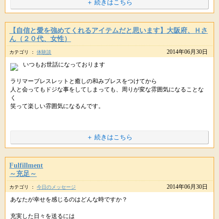
まず１つ目は。。。
＋ 続きはこちら
星のしずくです。(*ﾟ∀ﾟ)
++++
浄化水晶さざれ石で、ブレスレットを浄化したら
星のしずくより
（編集後記につづく）
ストーンがピカピカに輝いていたのですね。
++++
【自信と愛を強めてくれるアイテムだと思います】大阪府、Ｈさ
ん（２０代、女性）
浄化されて、ストーンもスッキリ気持ちよくなっていたのでしょう。
こんばんは。
2014年06月30日
カテゴリ ：
体験談
星のしずくです。(*'∀`*)
■【ついに本日(30日)まで】コスモエナジー４周年キャンペーン
ぜひまたお時間があるときは、ブレスレットを
いつもお世話になっております
ゆっくり休ませてあげてくださいね。(o'ヮ'o)
ストーンに触れると、いつも熱く感じられるということですね。
コスモエナジーカードのキャンペーンは
ラリマーブレスレットと癒しの和みブレスをつけてから
ついに本日(30日)で終了となります。(*u_u*)ﾍﾟｺ
そして、２時間ほどで水晶が曇ったと言うことですが
これは、持ち主の方をお守りしていますよ、というメッセージを
人と会ってもドジな事をしてしまっても、周りが変な雰囲気になることな
Ｙさんの邪気を吸い取ってくれていますので大丈夫ですよ。
ストーンが発しているためですので、大丈夫ですよ。
く
笑って楽しい雰囲気になるんです。
おかげさまで、たくさんの方からお申し込みいただき
きっとストーンたちも
ご安心くださいね☆
プレゼントのアクアマリンさざれ石も、残り少なくなりました。
よい状態で、Ｙさんの浄化をサポートできたことを喜んでいると思いま
す。
そして、久しぶりに専門時代の気の合う友人と会いまして
＋ 続きはこちら
そして、ストーンが輝きを増したり
昔の私なら相手の機嫌をとったり、褒めたりベタベタしてしまうような人
本日お申し込み分までは
ぜひこれからも、浄化を楽しみながら
レインボーが見えたり、というのは
間でした。
何とかプレゼントの数も確保できそうですので
ブレスレットと仲良くお過ごしいただければと思います。
よい兆しだと言われています。(o'ヮ'o)♪
でも、今回はそんなことはなく。
Fulfillment
気になる方は、ぜひ〆切り前にお申し込みくださいね。
また何かステキなことがありましたら、教えてくださいね。(o'∀'o)ゞ
近いうちに何かステキなことが
サラサラした感じで接することができたんです。
～充足～
運ばれてくるのだと思いますよ。
2014年06月30日
カテゴリ ：
今日のメッセージ
相手の状況を探って聞き出すわけでもなく
▼詳しくはこちら
【浄化水晶さざれ石】
ぜひワクワクして楽しみにお待ちいただければと思います。
相手が聞いてきたらそれに対してシンプルに答えたり。
あなたが幸せを感じるのはどんな時ですか？
PC・スマホ版 :
http://star-mall.net/shizuku/item/cosmo/
PC･スマホ :
http://star-mall.net/shizuku/item/joka/
携帯版 :
http://star-mall.net/shizuku/keitai/cosmo/
携帯版 :
http://star-mall.net/shizuku/keitai/joka/
また何かステキなことがありましたら、教えてくださいね。ヾ(*´o｀*)
LINEをやろうとすすめられても、私は興味ないからと丁寧に断ることがで
充実した日々を送るには