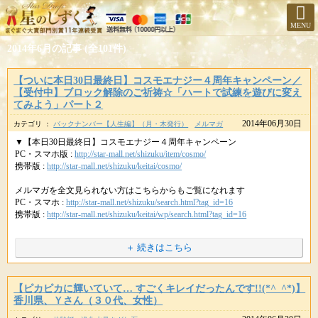
MENU
2014年6月の記事 (全101件)
【ついに本日30日最終日】コスモエナジー４周年キャンペーン／
【受付中】ブロック解除のご祈祷☆「ハートで試練を遊びに変え
てみよう」パート２
2014年06月30日
カテゴリ ：
バックナンバー【人生編】（月・木発行）
メルマガ
▼【本日30日最終日】コスモエナジー４周年キャンペーン
PC・スマホ版 :
http://star-mall.net/shizuku/item/cosmo/
携帯版 :
http://star-mall.net/shizuku/keitai/cosmo/
メルマガを全文見られない方はこちらからもご覧になれます
PC・スマホ :
http://star-mall.net/shizuku/search.html?tag_id=16
携帯版 :
http://star-mall.net/shizuku/keitai/wp/search.html?tag_id=16
★〓★〓★〓★〓★〓★〓★〓★〓★
＋ 続きはこちら
＼祝 まぐまぐ殿堂入りメルマガ／
【月・木配信】 恋も仕事もうまくいく
魔法の金運・恋愛運アップの秘密 no.523
★〓★〓★〓★〓★〓★〓★〓★〓★
【ピカピカに輝いていて… すごくキレイだったんです!!(*^_^*)】
香川県、Ｙさん（３０代、女性）