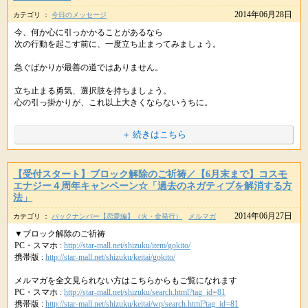
前に自信のブロック解除をしていただいたお蔭かなと思います
■【受付スタート】ブロック解除のご祈祷
2014年06月28日
充足感がもたらす
カテゴリ ：
今日のメッセージ
せっかくのあなたのパワーも
自信がついたから周りのことが気にしなくなったのかなと、、
さらなる充足を受け取っていきましょう。
半分になってしまうかもしれません。
今、何か心に引っかかることがあるなら
＜ブロック解除を受けた方のお喜びの声＞
次の行動を起こす前に、一度立ち止まってみましょう。
ﾟ･*:.｡..｡.:*･ﾟﾟ･*:.｡..｡.:*･ﾟﾟ･*:.｡..｡.:*･ﾟﾟ･*:.｡..｡.:*･ﾟ
------------
そうすると
ラリマーと癒しの和みブレスは本当に人間関係の雰囲気をよくしてくれ、
◎埼玉県、Ｍさん（女性）
あなたが持つ魅力も半減してしまうのです。
急ぐばかりが最善の道ではありません。
自信と愛を強めてくれるアイテムだと思います
今日も素敵な１日をお過ごしください。
「心の中が神社のよう」（！？苦笑）な、なんとも不思議な感じです。
心に正直になって
立ち止まる勇気、選択肢を持ちましょう。
もっと多くの人にこのアイテムをもって幸せになってほしいと思います！
◎静岡県、Ｔさん（女性）
本当の望みを見つめましょう。
心の引っ掛かりが、これ以上大きくならないうちに。
今まで目を瞑って来た事、(部屋の片付けだったりダイエットだったり)に
とてもおススメです(*´▽｀*)
焦点が行き、少しずつ自分の出来る事から始めています。
格好よく見せる必要はないのです。
ほんのチョッピリの違和感や心の引っ掛かりを
本当にこれも星のしずくさんのお蔭です
今までは行動に移せなかったので、この変化に自分でも驚きです。
＋ 続きはこちら
そして、望みに制限をつける必要もありません。
気のせい、と片付けるのは簡単です。
いつもありがとうございます
もっと早く受ければ良かったとさえ思いました(^-^;)
不安を手放して
しかし、ふとそこに足を止め
また、良い事や変化があれば報告させていただきます
◎埼玉県、りらさん（女性）
次なるステップを踏み出すために
なぜそう感じるのか、１つ１つ丁寧に
【受付スタート】ブロック解除のご祈祷／【6月末まで】コスモ
信じられないくらいの変化が現れています。
URLをコピペしてシェアもできます。
確認していくことで、見過ごしていた問題に
エナジー４周年キャンペーン☆「過去のネガティブを解消する方
一段落してからお礼のメールをしようと思っているうちにも
新月のあと、クリアになったタイミングで
気が付けた、ということもあるかもしれません。
法」
++++
次々と物事が展開し続けていて止まりません(^▽^;)。
自分の心と素直に向き合う時間を持ってみてください。
星のしずくより
-------------
2014年06月27日
カテゴリ ：
バックナンバー【恋愛編】（火・金発行）
メルマガ
あなたの感覚、感性を信じましょう。
++++
ﾟ･*:.｡..｡.:*･ﾟﾟ･*:.｡..｡.:*･ﾟﾟ･*:.｡..｡.:*･ﾟ
▼ブロック解除のご祈祷
また、立ち止まることや待つことは
PC・スマホ :
http://star-mall.net/shizuku/item/gokito/
こんにちは。
今月も、紫音先生にはスムーズに願いを叶えるために
今日も素敵な１日をお過ごしください。
今の状況を否定したり、諦めたりすることではありません。
携帯版 :
http://star-mall.net/shizuku/keitai/gokito/
星のしずくです。(｡・∀・｡)
さまざまなブロック解除のご祈祷をいただけます。＼(＾o＾)／
行動は一時停止しているように見えても
メルマガを全文見られない方はこちらからもご覧になれます
葵先生のラリマーブレスレットや
その裏で、水面下で、最善策が模索されています。
PC・スマホ :
http://star-mall.net/shizuku/search.html?tag_id=81
癒しの和みブレスレットを手にしてくださり、感謝しております。
▼ブロック解除のご祈祷
あなたを見守る宇宙からの采配によって。
携帯版 :
http://star-mall.net/shizuku/keitai/wp/search.html?tag_id=81