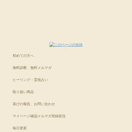
++++
※掲載している内容は、星のしずくに寄せられた個人の体験談で 効果には
やっぱり私は願いが叶わない体質なのかも・・(｡´・_・｀｡)ｼｮﾎﾞーﾝ
■明後日30日まで・メルマガ読者さま先行予約「Ｍ先生の恋愛バングル・ラ
星のしずくより
個人差があり、すべての方が実感するものではありません。
ブリー」
++++
と悩んだり、それでも願いを諦めきれないといった方のために
※ヒーリングはお薬ではありませんので医師から処方された薬や治療の代
紫音先生がご用意くださったのが、ブロック解除のご祈祷です。
この度、Ｍ先生のバングル「ラブリー」を
こんにちは。
わりに使うことは避けてください。医師の指示を尊重・最優先してくだ
ご案内できることになりました。ヾ(*ﾟ∀ﾟ*)ﾉ♪
星のしずくです。(*＾-＾*)
さいね。
最近、ブロックを解除することで願いが叶いやすくなる
ブロック解除のお申し込みをいただき、感謝しております。
ということに気づいた人が、徐々に増えてきているようで
【明後日30日(日)まで】メルマガ読者さま先行予約ページ
日ごろから、事務局にもたくさんのお問い合わせをいただいております。
▼Ｍ先生のコズミックウェーブバングル「ラブリー」
また、無料遠隔ヒーリングにもご参加くださったとのこと。
PC・スマホ :
http://www.star-mall.net/shizuku/item/bangle_love/
ありがとうございます。
携帯版 :
http://www.star-mall.net/shizuku/keitai/bangle_love/
初めての方へ
紫音先生のブロック解除は
お一人お一人の願望に丁寧に向き合い、ご祈祷くださいますので
※ページの最後の方には、写真ギャラリーがあります。
職場の上司の方に想いを寄せておられるのですね。
無料診断、無料メルマガ
URLをコピペしてシェアもできます。
キラキラの輝きが素敵ですので、ぜひ見てくださいね☆
本当に叶えたい願いがある方にこそ受けていただきたい
Kaoru先生の天上清愛パワーストーンは
そういったこともあり、３０名様までの限定となっております。
ヒーリング・霊視占い
恋愛だけでなく、人間関係全般にパワーを発揮してくれる
街中の飾りは
ものですので、上司の方はもとより、ニガテな女性との
すっかりクリスマス気分。
取り扱い商品
コミュニケーションもサポートしてくれますよ。
新月の無料遠隔ヒーリングや、満月の満願成就ご祈祷など
願いが叶うよう、宇宙からのサポートを受けているにも関わらず
喜びの報告、お問い合わせ
星のしずくには、クリスマスを前にして
他には、心のやすらぎブレスレットや、癒しの和みブレスレットなども
・わたしだけ願いが叶っていない気がする
恋愛相談が毎日のように届きます。
人間関係がよくなった、というお声をよくいただいております。
・あと１歩のところで願いが成就しない
マイページ確認
メルマガ登録状況
・うまく行きそうになると思いもよらない邪魔が入る
下記をご参考くださいね。
・なんだかいつも運に見放されている気がする
今年のクリスマスも
↓↓
毎日更新
一人で過ごすのかなぁ・・