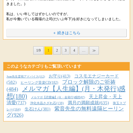
きました。)
※メルマガ読者さま限定３０名
なんと、前回に引き続き、今回もＭ先生のバングルで
紫音先生が、その潜在意識にある
金運を引き寄せられているとは、すばらしいですね。ヾ(*ﾟ∀ﾟ*)ﾉ
私は、いい年してはずかしいのですが、
URLをコピペしてシェアもできます。
願いを叶えることを怖れる感情（ブロック）
私が今働いている職場の上司(だいぶ年下)を好きになってしまいました。
11月22日（土）は新月でした。
秋の連休で、お休みの方も多かったようですね。
を解除するご祈祷メニューをご用意くださいました。
ちょうど必要なだけの金額が入ってきたのは驚きですが
そして、もうひとつ悩みがあって、職場の年下の後輩(女性)に苦手な人がい
＋ 続きはこちら
これこそまさに守られているからと感じます。
ます。
無料遠隔ヒーリングにご参加いただいた方は
嫌いではないのですが、ものすごく苦手です。
いつもより、リラックス感を感じられたかもしれませんね。
願っているのに、なかなか叶わない・・・
(この人と同じ空間で仕事をしているとものすごく仕事がやりずらいです。)
そして、ご自身を信頼しておられるからこそ
1/9
1
2
3
4
…
≫
という方は、ぜひ紫音先生の
必要なものが引き寄せられてくるでしょう。
この悩みを解決するのに紫音先生の人間関係のブロック解除の
ゆったりした気持ちが
ブロック解放のご祈祷を受け、幸せを手にしてくださいね。
申し込みをさせていただいたのですが、恋愛面では
あなたの願いを成就する秘訣ですので
ぜひこれからも
どのようなお守りをもてばこの私にとって最適なのでしょうか?
このようなカテゴリもご覧頂いています
たくさんのことを引き寄せていってくださいね。
Kaoru先生の天上清愛パワーストーンにものすごく興味があります。
まずは深呼吸して、心身のリキみを取り除いてくださいね。
先生には、お一人お一人の願いにあわせて
コスモエナジーカード
お守り(413)
Juan先生霊視アドバイス(112)
ご祈祷いただくため、お申し込み人数に限りがあります。
正直言って二つ共今の私にとって
ブロック解除のご祈祷
(582)
ヒーリング音楽CD(182)
応援しております。(*´▽｀*)ﾉ
かなってほしい重要なお願い事です。
そして
メルマガ【人生編】(月・木発行)感
(484)
人間関係のお守りも最適なのがありましたら
想(180)
天上昇金・天上
今月も、紫音先生にはスムーズに願いを叶えるために
▼【本日28日(金)23時〆切】ブロック解除のご祈祷
メルマガ【恋愛編】(火・金発行)感想(87)
▼Ｍ先生の最新のバングルはこちら、恋愛バングル「ラブリー」
教えて頂けたらとてもありがたいです。
清愛(737)
満月の満願成就(635)
さまざまなブロック解除のご祈祷をいただけます。＼(＾o＾)／
PC・スマホ :
http://star-mall.net/shizuku/item/gokito/
浄化水晶さざれ石(138)
珠玉スプ
PC・スマホ :
http://www.star-mall.net/shizuku/item/bangle_love/
携帯版 :
http://star-mall.net/shizuku/keitai/gokito/
紫音先生の無料遠隔ヒーリン
携帯版 :
http://www.star-mall.net/shizuku/keitai/bangle_love/
生石けん(381)
レー(164)
お忙しいところお手数おかけして大変申し訳ありませんが
グ(926)
お時間があるときにでもお答えちょうだいできたら
※メルマガ読者さま限定３０名
▼Ｍ先生のコズミックウェーブバングル
とてもありがたいです。よろしくお願い申し上げます。
願いを書き出したり、祈ったり、
PC・ｽﾏﾎ :
http://star-mall.net/shizuku/item/bangle/
できることは色々やっているにも関わらず
携帯版 :
http://star-mall.net/shizuku/keitai/bangle/