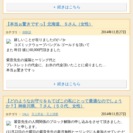
まずは、思うままに行動していただければと思います。
携帯版 :
http://star-mall.net/shizuku/keitai/gokito/
だからといって、今までのことを否定したり
★〓★〓★〓★〓★〓★〓★〓★〓★
▼【本日28日23時〆切】ブロック解除のご祈祷
＋ 続きはこちら
拒絶することはありません。
もしかすると、潜在意識（無意識）のなかで
PC・スマホ :
http://star-mall.net/shizuku/item/gokito/
※メルマガ読者さま限定３０名
願いを叶えたくない、叶うことが怖い、と感じているのかもしれません。
携帯版 :
http://star-mall.net/shizuku/keitai/gokito/
またいつでもお気軽にご連絡くださいね。(*´▽｀*)ﾉ
色あせて見えるのは、それらが元々持っていた輝きを
みなさん、お元気ですか？
今のあなたが、十分に備え持っているからにすぎず
※掲載している内容は、星のしずくに寄せられた個人の体験談で 効果には
【本当ぉ驚きですっ】北海道、Ｓさん（女性）
星のしずくです(*´▽｀*)ﾉ
個人差があり、すべての方が実感するものではありません。
人は変化を怖れると言われています。
▼天上清愛パワーストーン
2014年11月27日
またいずれ、今の輝きに満ちた場も
カテゴリ ：
体験談
PC･スマホ :
http://star-mall.net/shizuku/item/tenjoseiai/
※ヒーリングはお薬ではありませんので医師から処方された薬や治療の代
あなたにとって、馴染みあるものとなるでしょう。
嬉しいことが在りましたの(^-^)v
携帯版 :
http://star-mall.net/shizuku/keitai/tenjoseiai/
わりに使うことは避けてください。医師の指示を尊重・最優先してくだ
日本では古来より言霊というように
願いを叶えるために起こる変化でも、目の前に差し出されると
コズミックウェーブバングル ゴールドを頂いて
さいね。
あなたに変化がもたらされ、覚醒していくには
言葉には、チカラがあるといわれていますが
人は無意識のうちに、それを怖れたり、拒否してしまうのだとか。(||ﾟдﾟ)ｺﾞ
また 昨日 彼に60,000円頂きました
▼コスモエナジーカード
今までの世界も、新しい世界も、どちらも必要です。
URLをコピペしてシェアもできます。
ｰﾝ
PC･スマホ :
http://star-mall.net/shizuku/item/cosmo/
今回は、口に出してしまうと
紫音先生の遠隔ヒーリング代と
携帯版 :
http://star-mall.net/shizuku/keitai/cosmo/
去る世界に感謝を送り
幸せを遠ざけてしまう口癖をご紹介♪
ブレスレットの代金に、お水の代金頂いたことに成りました…
来たる世界に希望を掲げましょう。
逆に、そういった怖れや拒否がない状態であれば
本当ぉ驚きですっ
何気に使っている言葉もありますので
ラクラクと願いが叶うということになるのですが・・
あなたの変化は
あなたもチェックしてみてくださいね。
私自身に一番大切なことに成りました…
天からの祝福とともにもたらされてきます。
＋ 続きはこちら
URLをコピペしてシェアもできます。
（編集後記につづく）
無意識なので、自分の意識でコントロールがむつかしい
ﾟ･*:.｡..｡.:*･ﾟﾟ･*:.｡..｡.:*･ﾟﾟ･*:.｡..｡.:*･ﾟﾟ･*:.｡..｡.:*･ﾟ
ハッキリ言えば、コントロールできない部分になります。
++++
星のしずくより
【どのようなお守りをもてばこの私にとって最適なのでしょう
URLをコピペしてシェアもできます。
今日も素敵な１日をお過ごしください。
++++
か？】神奈川県、Ｔさん（５０代、女性）
■【明日28日(金)23時〆切】ブロック解除のご祈祷
では、どうしようもないの？？
2014年11月27日
カテゴリ ：
Q&A
天上昇金・天上清愛
こんにちは。
▼ブロック解除のご祈祷
ということですが
星のしずくです。(｡・∀・｡)
紫音先生の人間関係のブロック解除の申し込みをさせて頂きました、
PC・スマホ :
http://star-mall.net/shizuku/item/gokito/
Ｔと申します。
携帯版 :
http://star-mall.net/shizuku/keitai/gokito/
ご安心ください。d(ﾟ∀ﾟ*)
ご連絡ありがとうございます。
(11月22日の土曜日の紫音先生の新月無料ヒーリングにも参加させていただ