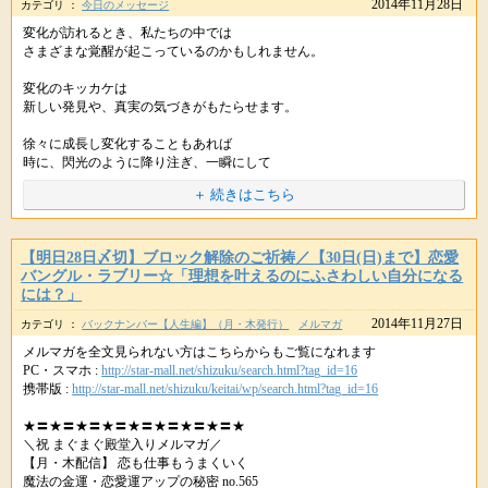
2014年11月28日
お気持ちが伝わったのだと思います。
カテゴリ ：
今日のメッセージ
教えてください。
と悩んだり、それでも願いを諦めきれないといった方のために
では、どうしようもないの？？
変化が訪れるとき、私たちの中では
紫音先生がご用意くださったのが、ブロック解除のご祈祷です。
色々なタイミングが一度に来た、と感じておられるように
さまざまな覚醒が起こっているのかもしれません。
ちょうど変化のタイミングだったのでしょう。
++++
ということですが
星のしずくより
変化のキッカケは
最近、ブロックを解除することで願いが叶いやすくなる
心配されていた時間は、解決に向かうまでの
++++
ご安心ください。d(ﾟ∀ﾟ*)
新しい発見や、真実の気づきがもたらせます。
ということに気づいた人が、徐々に増えてきているようで
タメの時間だったのかもしれません。
日ごろから、事務局にもたくさんのお問い合わせをいただいております。
こんにちは。
徐々に成長し変化することもあれば
一気に解決に向かったのは何よりです。
星のしずくです。(*＾-＾*)
紫音先生が、その潜在意識にある
時に、閃光のように降り注ぎ、一瞬にして
願いを叶えることを怖れる感情（ブロック）
あなたの思考のすべてを変えてしまうかもしれません。
紫音先生のブロック解除は
＋ 続きはこちら
天上清愛パワーストーンをお持ちくださり、感謝しております。
お一人お一人の願望に丁寧に向き合い、ご祈祷くださいますので
> まだ不安ですが、一段落着いたような感じがします。
を解除するご祈祷メニューをご用意くださいました。
いずれにしても、この先
あなたの内側で、大きな変化、覚醒が起こることを
本当に叶えたい願いがある方にこそ受けていただきたい
想いあったまま離れた方がおられるのですね。
カードは伝えてきています。
【明日28日〆切】ブロック解除のご祈祷／【30日(日)まで】恋愛
そういったこともあり、３０名様までの限定となっております。
はい、解決してホッとしている今の感覚を
願っているのに、なかなか叶わない・・・
バングル・ラブリー☆「理想を叶えるのにふさわしい自分になる
大切にしていただければと思います。
今はまだ、ストーンを手にしていただいたばかりですし
そしてまた、変化や覚醒には
には？」
しばらくすると、コスモエナジーカードもお手元に届くと思いますので
という方は、ぜひ紫音先生の
喜びを歓喜があると同時に、戸惑いもつきものです。
新月の無料遠隔ヒーリングや、満月の満願成就ご祈祷など
大丈夫、という感覚が身に付くと
2014年11月27日
カテゴリ ：
ブロック解放のご祈祷を受け、幸せを手にしてくださいね。
バックナンバー【人生編】（月・木発行）
メルマガ
願いが叶うよう、宇宙からのサポートを受けているにも関わらず
他にも様々なことが、よい方向へと変換していきます。
それらを一緒にお持ちになりながら
例えば
メルマガを全文見られない方はこちらからもご覧になれます
少し様子をご覧になるとよいかもしれません。
PC・スマホ :
http://star-mall.net/shizuku/search.html?tag_id=16
・わたしだけ願いが叶っていない気がする
ぜひこれからも
先生には、お一人お一人の願いにあわせて
新しい世界へのと進み出るとき
携帯版 :
http://star-mall.net/shizuku/keitai/wp/search.html?tag_id=16
・あと１歩のところで願いが成就しない
ご自身を信頼し、安心してお過ごしいただければと思います。
焦らずに、少しずつ
ご祈祷いただくため、お申し込み人数に限りがあります。
すべてが色鮮やかで、輝きに満ちているように感じるでしょう。
・うまく行きそうになると思いもよらない邪魔が入る
できることから行動してみてくださいね。
★〓★〓★〓★〓★〓★〓★〓★〓★
・なんだかいつも運に見放されている気がする
また反対に、今まで当たり前だったものが
＼祝 まぐまぐ殿堂入りメルマガ／
またいつでもお気軽にご連絡くださいね。(*´▽｀*)ﾉ
ストーンも、コスモエナジーカードも
▼ブロック解除のご祈祷（11月28日(金)夜23時〆切）
すべて色あせたり、古ぼけて見えたりすることもあります。
【月・木配信】 恋も仕事もうまくいく
共にサポートしてくれますので、安心して
PC・スマホ :
http://star-mall.net/shizuku/item/gokito/
魔法の金運・恋愛運アップの秘密 no.565
といったことがあれば