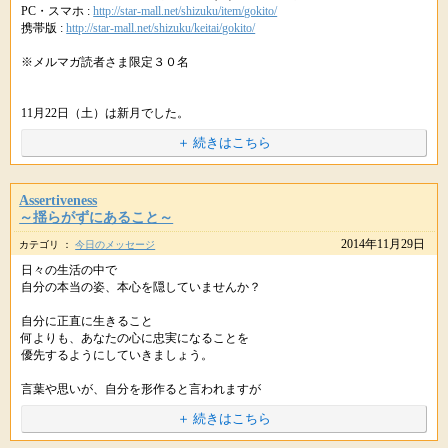
PC・スマホ :
http://star-mall.net/shizuku/item/gokito/
ただ、ふと気になった言葉には
携帯版 :
http://star-mall.net/shizuku/keitai/gokito/
意識を傾けてみましょう。
※メルマガ読者さま限定３０名
その一言が、あなたの人生の舵を
大きくきるキッカケを含んでいるような
そんなメッセージが届いています。
11月22日（土）は新月でした。
＋ 続きはこちら
ﾟ･*:.｡..｡.:*･ﾟﾟ･*:.｡..｡.:*･ﾟﾟ･*:.｡..｡.:*･ﾟﾟ･*:.｡..｡.:*･ﾟ
秋の連休で、お休みの方も多かったようです。
今日も素敵な１日をお過ごしください。
無料遠隔ヒーリングにご参加いただいた方は
いつもより、リラックス感を感じられたかもしれませんね。
Assertiveness
～揺らがずにあること～
2014年11月29日
カテゴリ ：
今日のメッセージ
ゆったりした気持ちが
あなたの願いを成就する秘訣ですので
日々の生活の中で
自分の本当の姿、本心を隠していませんか？
まずは深呼吸して、心身のリキみを取り除いてくださいね。
自分に正直に生きること
URLをコピペしてシェアもできます。
何よりも、あなたの心に忠実になることを
そして
優先するようにしていきましょう。
今月も、紫音先生にはスムーズに願いを叶えるために
言葉や思いが、自分を形作ると言われますが
さまざまなブロック解除のご祈祷をいただけます。＼(＾o＾)／
これは、それらが現実を作っていくだけの
＋ 続きはこちら
パワーを持っているからに他なりません。