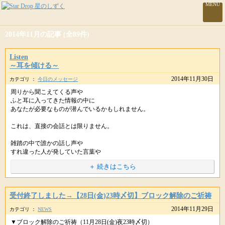
MENU
2014年11月の記事 (全89件)
Listen
～耳を傾ける～
2014年11月30日
カテゴリ ：
今日のメッセージ
周りから聞こえてくる声や
ふと耳に入ってきた情報の中に
あなたが必要なものが潜んでいるかもしれません。
これは、直接の会話とは限りません。
雑踏の中で誰かの話し声や
すれ違った人が発していた言葉や
もしかすると、ＴＶチャンネルを切り替えたときに
＋ 続きはこちら
ふと耳に入ってきた言葉ということもあります。
あなたにとって、必要なものであれば
何度も繰り返されたり、また様々な方法で
受付終了しました→【28日(金)23時〆切】ブロック解除のご祈祷
耳に届けられるでしょう。
2014年11月29日
カテゴリ ：
NEWS
ムリに探す必要はありません。
▼ブロック解除のご祈祷（11月28日(金)夜23時〆切）