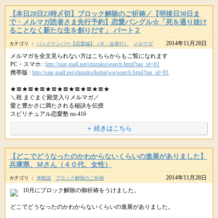
もし、あなたの発する言葉が
本心ではなく、偽りの気持ちからであれば
【本日28日23時〆切】ブロック解除のご祈祷／【明後日30日ま
願いを書き出したり、祈ったり、
そこから導き出される結果も、おのずと
で・メルマガ読者さま先行予約】恋愛バングル☆「死を通り抜け
できることは色々やっているにも関わらず
あなたが望んだものとは違う形になっていくでしょう。
ることなく新たな生を創りだす」 パート２
2014年11月28日
やっぱり私は願いが叶わない体質なのかも・・(｡´・_・｀｡)ｼｮﾎﾞーﾝ
カテゴリ ：
バックナンバー【恋愛編】（火・金発行）
メルマガ
いつも、あなたの本心に光を当て
それを直視する勇気を持ちましょう。
メルマガを全文見られない方はこちらからもご覧になれます
と悩んだり、それでも願いを諦めきれないといった方のために
PC・スマホ :
http://star-mall.net/shizuku/search.html?tag_id=81
紫音先生がご用意くださったのが、ブロック解除のご祈祷です。
本当は、勇気など必要ないのかもしれません。
携帯版 :
http://star-mall.net/shizuku/keitai/wp/search.html?tag_id=81
目を背けようとしても、その背けている事実を
あなたは気づいているのですから。
★〓★〓★〓★〓★〓★〓★〓★〓★
最近、ブロックを解除することで願いが叶いやすくなる
＼祝 まぐまぐ殿堂入りメルマガ／
ということに気づいた人が、徐々に増えてきているようで
現実を受け止め
愛と豊かさに満たされる秘訣を伝授
日ごろから、事務局にもたくさんのお問い合わせをいただいております。
これが私です
スピリチュアル恋愛塾 no.416
と、堂々と胸を張ることで
★〓★〓★〓★〓★〓★〓★〓★〓★
＋ 続きはこちら
あなたの揺るがない軸ができあがります。
紫音先生のブロック解除は
お一人お一人の願望に丁寧に向き合い、ご祈祷くださいますので
あなたの人生の責任は
みなさん
あなたにしか持てません。
星のしずく・女子部です♪
【どこでどうなったのかわからないくらいの進展がありました】
本当に叶えたい願いがある方にこそ受けていただきたい
兵庫県、Ｍさん（４０代、女性）
そういったこともあり、３０名様までの限定となっております。
そして、あなたの本当の望みを知っているのも
2014年11月28日
あなた自身です。
カテゴリ ：
体験談
ブロック解除のご祈祷
モテるためのノウハウはたくさん世の中にありますが
10月にブロック解除の御祈祷をうけました。
新月の無料遠隔ヒーリングや、満月の満願成就ご祈祷など
今、逃げようとか
科学的な研究によると、男性は女性の容姿や性格だけでなく
願いが叶うよう、宇宙からのサポートを受けているにも関わらず
誰かが助けてくれないだろうか
本能によって自分好みの女性を決定しているといわれています。
どこでどうなったのかわからないくらいの進展がありました。
と思案しているとすれば
・わたしだけ願いが叶っていない気がする