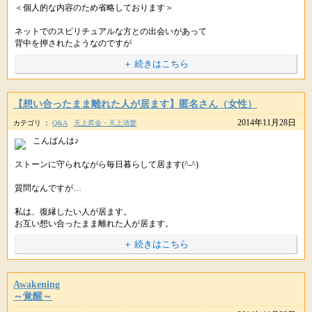
＜個人的な内容のため省略しております＞
・あと１歩のところで願いが成就しない
誰でもなく、あなた自身が
遺伝子レベルで魅力を感じる
・うまく行きそうになると思いもよらない邪魔が入る
責任を持つ、と決断していきましょう。
女性の特徴とはどのようなものがあるのでしょうか？
ネットでのスピリチュアルな方との出会いがあって
・なんだかいつも運に見放されている気がする
背中を押されたようなのですが
その決断こそが軸となり
男性が逆らえない本能的な魅力とは。。。（編集後記につづく）
いろいろなタイミングが一度に来たような気がしました。
揺るがないあなた自身が打ち立てられます。
＋ 続きはこちら
といったことがあれば
まだ不安ですが、一段落着いたような感じがします。
そして、その揺るがない姿は
ひとまず報告まで…
もしかすると、潜在意識（無意識）のなかで
自然と周りからのサポートを引き寄せ
■【本日28日(金)23時〆切】ブロック解除のご祈祷
【想い合ったまま離れた人が居ます】匿名さん（女性）
願いを叶えたくない、叶うことが怖い、と感じているのかもしれません。
結果的に、一番早く望む結果を手にすることができるでしょう。
サポートありがとうございました。
2014年11月28日
▼ブロック解除のご祈祷
カテゴリ ：
Q&A
天上昇金・天上清愛
これからもよろしくお願いいたします。
ﾟ･*:.｡..｡.:*･ﾟﾟ･*:.｡..｡.:*･ﾟﾟ･*:.｡..｡.:*･ﾟﾟ･*:.｡..｡.:*･ﾟ
PC・スマホ :
http://star-mall.net/shizuku/item/gokito/
こんばんは♪
人は変化を怖れると言われています。
携帯版 :
http://star-mall.net/shizuku/keitai/gokito/
今日も素敵な１日をお過ごしください。
++++
ストーンに守られながら毎日暮らして居ます(^-^)
※メルマガ読者さま限定３０名
星のしずくより
願いを叶えるために起こる変化でも、目の前に差し出されると
++++
質問なんですが…
人は無意識のうちに、それを怖れたり、拒否してしまうのだとか。(||ﾟдﾟ)ｺﾞ
ｰﾝ
今月も、紫音先生にはスムーズに願いを叶えるために
おはようございます。
私は、復縁したい人が居ます。
さまざまなブロック解除のご祈祷をいただけます。＼(＾o＾)／
星のしずくです。(*＾-＾*)
お互い想い合ったまま離れた人が居ます。
私が歳上なので、彼の親に受け入れて貰えず、2人で頑張ったのですが、最
逆に、そういった怖れや拒否がない状態であれば
＋ 続きはこちら
ご連絡ありがとうございます。
終的にダメでした…。
ラクラクと願いが叶うということになるのですが・・
何年経ってもお互いに好きで引きずってるので、やっぱり一緒に居たいで
URLをコピペしてシェアもできます。
願いを書き出したり、祈ったり、
す。
できることは色々やっているにも関わらず
以前お悩みだったことが
無意識なので、自分の意識でコントロールがむつかしい
Awakening
イキナリ大きく進展されたのですね。
何かこの内容に効果ある様な物は無いでしょうか？
ハッキリ言えば、コントロールできない部分になります。
～覚醒～
やっぱり私は願いが叶わない体質なのかも・・(｡´・_・｀｡)ｼｮﾎﾞーﾝ
忙しい中すいません。