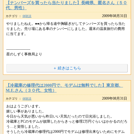
【ナンバーズを買ったら当たりました】長崎県、匿名さん（５０
代、男性）
2009年08月31日
カテゴリ ：
体験談
やりましたねえ。●●から帰る途中胸騒ぎがしてナンバーズを買ったら当た
URLをコピペしてシェアもできます。
りました。売り場にある車のナンバーにしました。週末の温泉旅行の費用
に当てます。
--------------------
星のしずく事務局より
＋ 続きはこちら
嬉しいご報告ありがとうございます。最近、どんどん 冴えているようで何
よりです。温泉旅行楽しんできてくださいね＾＾
※掲載している内容は、星のしずくに寄せられた個人の体験談で 効果には
【冷蔵庫の修理代は2000円で、モデムは無料でした】東京都、
個人差があり、すべての方が実感するものではありません。
M.E.さん（３０代、女性）
※ヒーリングはお薬ではありませんので医師から処方された薬や治療の代
2009年08月31日
カテゴリ ：
体験談
わりに使うことは避けてください。医師の指示を尊重・最優先してくだ
おはようございます。
さいね。
嬉しい事がありました。
今日から天気が悪いから昨日いい天気だったので日光浴しました。
冷蔵庫とPCのモデムが故障したからきっと修理2万円ぐらいはかかるのだろ
う…と覚悟しました。
そうしたら冷蔵庫の修理代は2000円でモデムは修理出来ないためにモデム