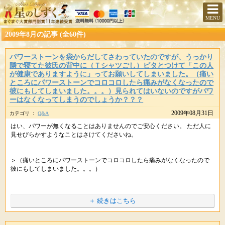
MENU
2009年8月の記事 (全60件)
パワーストーンを袋からだしてさわっていたのですが、うっかり
隣で寝てた彼氏の背中に（Ｔシャツごし）ピタとつけて「この人
が健康でありますように」ってお願いしてしまいました。（痛い
ところにパワーストーンでコロコロしたら痛みがなくなったので
彼にもしてしまいました。。。）見られてはいないのですがパワ
ーはなくなってしまうのでしょうか？？？
2009年08月31日
カテゴリ ：
Q&A
はい、パワーが無くなることはありませんのでご安心ください。 ただ人に
見せびらかすようなことはさけてくださいね。
＞（痛いところにパワーストーンでコロコロしたら痛みがなくなったので
彼にもしてしまいました。。。）
そうなんです。痛いところをコロコロすると痛みがなくなることがありま
＋ 続きはこちら
す。Ｋａｏｒｕ先生のパワー恐るべしです。ぜひ、いろいろ活用してみて
くださいね。