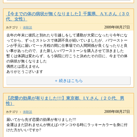
＞忘れていた優しさを思い出してきた気がします。
素晴らしい女性にも出会えました☆
嬉しいご報告ありがとうございました＾＾
素晴らしいです。人の喜びをご自身のことのように感じられるというの
この職場に勤めて８年目になりますが、最高です！
【今までの体の病状が無くなりました】千葉県、A.Y.さん（３０
は、どんどん幸せになっている証拠ですね＾＾
代、女性）
※掲載している内容は、星のしずくに寄せられた個人の体験談で 効果には
それと、今日初めてお金で良い事が起こりました！
個人差があり、すべての方が実感するものではありません。
2009年08月27日
カテゴリ ：
体験談
＞これからもっともっと良い事が起こるんだろうと思うと、ワクワクして
※ヒーリングはお薬ではありませんので医師から処方された薬や治療の代
今日はお休みだったのですが、何気なく家にいてもしょうがないので、
去年の年末に彼氏と別れたり引越しをして通勤が大変になったり今年にな
きます。
わりに使うことは避けてください。医師の指示を尊重・最優先してくだ
パワーストーンを持ってパチンコにいきました。（10年くらい行ってませ
ってから、ずっとストレスで体調不良が続いていましたが、パワーストー
さいね。
ん。）
ンが手元に届いて一ヶ月程の間に仕事場での人間関係が良くなったりと良
はい、どんどん幸せになってくださいね。
始めて五分もしないうちに大当たりが出て、二時間で13000発ほど、
い事があったので、また新しいパワーストーンを購入させて頂きました
出ました。喜びの声で「棚からぼた餅をくれるストーンですが、棚の下 ま
暫くは体調は変わらず、もう病院に行こうと決めたその日に、今までの体
※掲載している内容は、星のしずくに寄せられた個人の体験談で 効果には
で行く努力は必要です。」とありました。
の病状が無くなりました
個人差があり、すべての方が実感するものではありません。
偶然とは思えません
その通りだと実感しました。
※ヒーリングはお薬ではありませんので医師から処方された薬や治療の代
ありがとうございます
わりに使うことは避けてください。医師の指示を尊重・最優先してくだ
今、学校へ通いたくて貯金をしています、それなりに必要金額が大きく不
URLをコピペしてシェアもできます。
＋ 続きはこちら
kaoru先生、天上昇金、天上情愛パワーストーンと事務局の方に
さいね。
安でしたが順調に節約、貯金が出来ています
感謝！感謝！です。これからもずっと大切にいたします。
新しく好きだと思える人も現れて、今後も楽く過ごせると思います
ありがとうございます
ほんとうにありがとうございます☆
【恋愛の効果が有りました!!!】東京都、I.Y.さん（２０代、男
性）
□□□□□□----
2009年08月27日
□□□□□□----
カテゴリ ：
体験談
星のしずく事務局より
URLをコピペしてシェアもできます。
星のしずく事務局より
届いてから先ず恋愛の効果が有りました!!!
金運はまだ訪れませんが例えばパチンコやる時にラッキーカラーを身に付
嬉しいご報告をありがとうございます。
けた方がいいですか?
嬉しいご報告ありがとうございます。