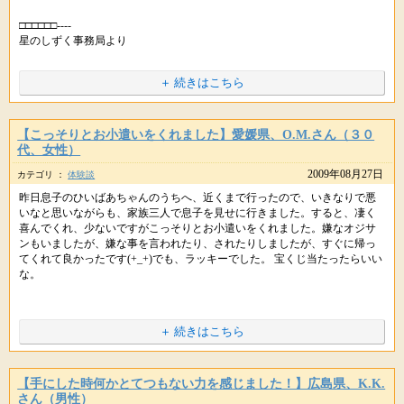
いろいろとハッピーな出来事が起きているようで何よりです。
いろいろ大変なこともあったようですが、いろんなことでハッピーな出来
□□□□□□----
事が起きているようで、事務局スタッフも喜んでおります。
星のしずく事務局より
> 素晴らしい女性にも出会えました☆
良かったですね、事務局スタッフも嬉しく感じています。
＋ 続きはこちら
＞もう病院に行こうと決めたその日に、今までの体の病状が無くなりまし
早速の嬉しいご報告ありがとうございます＾＾
> 始めて五分もしないうちに大当たりが出て、二時間で13000発ほど、
た
どんどん行動することで、たくさんの幸せを感じてください。
素晴らしいです。一番大切なのはご自身のお身体ですので、なるべく休養
＞ラッキーカラ-を身に付けた方がいいですか?
【こっそりとお小遣いをくれました】愛媛県、O.M.さん（３０
またハッピー＆ラッキーなことがあれば教えてくださいね。
をとってのんびりお過ごしくださいね。
代、女性）
特にラッキーカラーなどは気になさらなくて大丈夫ですのでご安心くださ
※掲載している内容は、星のしずくに寄せられた個人の体験談で 効果には
2009年08月27日
いれからもドンドンハッピー＆ラッキーなことが起きると思います。
カテゴリ ：
体験談
い。
個人差があり、すべての方が実感するものではありません。
ご自身の好きな色でなるべく明るい色でしたらそれがあなたのラッキーカ
昨日息子のひいばあちゃんのうちへ、近くまで行ったので、いきなりで悪
また、些細なことでもかまいませんので、教えてくださいね。
※ヒーリングはお薬ではありませんので医師から処方された薬や治療の代
ラーです。ぜひ、リラックスして毎日の日常生活を楽んでくださいね。
いなと思いながらも、家族三人で息子を見せに行きました。すると、凄く
わりに使うことは避けてください。医師の指示を尊重・最優先してくだ
喜んでくれ、少ないですがこっそりとお小遣いをくれました。嫌なオジサ
※掲載している内容は、星のしずくに寄せられた個人の体験談で 効果には
さいね。
また何か分からないことなどありましたら、お気軽にご連絡くださいね。
ンもいましたが、嫌な事を言われたり、されたりしましたが、すぐに帰っ
個人差があり、すべての方が実感するものではありません。
てくれて良かったです(+_+)でも、ラッキーでした。 宝くじ当たったらいい
※掲載している内容は、星のしずくに寄せられた個人の体験談で 効果には
※ヒーリングはお薬ではありませんので医師から処方された薬や治療の代
な。
個人差があり、すべての方が実感するものではありません。
わりに使うことは避けてください。医師の指示を尊重・最優先してくだ
さいね。
※ヒーリングはお薬ではありませんので医師から処方された薬や治療の代
□□□□□□----
わりに使うことは避けてください。医師の指示を尊重・最優先してくだ
＋ 続きはこちら
星のしずく事務局より
さいね。
URLをコピペしてシェアもできます。
嬉しいご報告ありがとございます。
【手にした時何かとてつもない力を感じました！】広島県、K.K.
さん（男性）