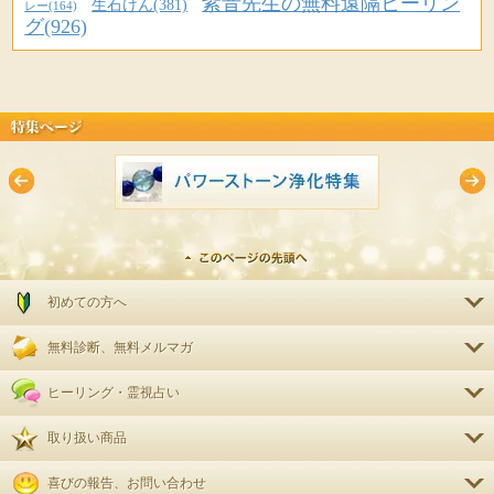
紫音先生の無料遠隔ヒーリン
生石けん(381)
レー(164)
グ(926)
URLをコピペしてシェアもできます。
初めての方へ
無料診断、無料メルマガ
ヒーリング・霊視占い
取り扱い商品
喜びの報告、お問い合わせ