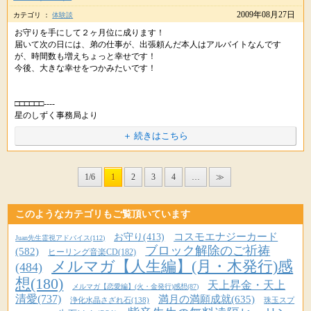
URLをコピペしてシェアもできます。
2009年08月27日
カテゴリ ：
体験談
ひいおばあちゃんはとても喜んでくれたんですね＾＾
URLをコピペしてシェアもできます。
お守りを手にして２ヶ月位に成ります！
また嫌なオジサン（←どこの親戚にもいるもんです。）が早く帰ってくれ
届いて次の日には、弟の仕事が、出張頼んだ本人はアルバイトなんです
て本当によかったです。
が、時間数も増えちょっと幸せです！
今後、大きな幸せをつかみたいです！
またハッピーなことがありましたら教えてくださいね。
※掲載している内容は、星のしずくに寄せられた個人の体験談で 効果には
□□□□□□----
個人差があり、すべての方が実感するものではありません。
星のしずく事務局より
※ヒーリングはお薬ではありませんので医師から処方された薬や治療の代
＋ 続きはこちら
わりに使うことは避けてください。医師の指示を尊重・最優先してくだ
嬉しいご報告ありがとうございます。
さいね。
> 今後、大きな幸せをつかみたいです！
1/6
1
2
3
4
…
≫
はい、もっともっといいことが起きると思いますので、ドンドン行動して
みてくださいね。
このようなカテゴリもご覧頂いています
※掲載している内容は、星のしずくに寄せられた個人の体験談で 効果には
URLをコピペしてシェアもできます。
コスモエナジーカード
お守り(413)
Juan先生霊視アドバイス(112)
個人差があり、すべての方が実感するものではありません。
ブロック解除のご祈祷
(582)
ヒーリング音楽CD(182)
※ヒーリングはお薬ではありませんので医師から処方された薬や治療の代
メルマガ【人生編】(月・木発行)感
(484)
わりに使うことは避けてください。医師の指示を尊重・最優先してくだ
想(180)
天上昇金・天上
さいね。
メルマガ【恋愛編】(火・金発行)感想(87)
清愛(737)
満月の満願成就(635)
浄化水晶さざれ石(138)
珠玉スプ