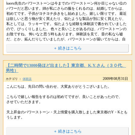
kaoru先生のパワーストーンは今までのパワーストーン何か目じゃない位の
そしてパワーストーンとコミュニケーションをすることで、模様が変化し
☆Kaoru先生・スタッフの皆様＆私を幸せに導いてくれるパワーストーンに
パワーだと思います。姉が私にさらの服をくれるのは、結婚してからは、
たりしますがこちらも大丈夫です、パワーストーンも喜んでいる証拠です
感謝しております♪
初めてです。子供がヨチヨチ歩きをし始めました。嬉しい限りです。 最近
＾＾
は欲しいと思う物が安く買えたり、似たような製品が別に安く買えたり、
私としては、ラッキーです。 似たような経験を体験談で書かれていました
--------------------
ので、びっくりしました。 色々と良いことがあるのは、パワーストーンの
星のしずく事務局より
お陰ですね。 怖いなと思う時もあります。体験談を見て、昔の私なら嘘
また何か分からないことなどありましたら、お気軽にご連絡くださいね。
だ、とか、妬んだりしていましたが、パワーストーンが届いてからは、自
分の事の様に嬉しく感じてきました。忘れていた優しさを思い出してきた
＋ 続きはこちら
嬉しいご連絡ありがとうございます。
気がします。素晴らしいですね。これからもっともっと良い事が起こるん
嬉しいご報告ありがとうございました。
だろうと思うと、ワクワクしてきます。
※掲載している内容は、星のしずくに寄せられた個人の体験談で 効果には
> 今の状況下から絶対にと言っていい位、不可能な事が当日２日前に可能
追伸：ばあちゃんが二千円こないだお祝い以外で子供におこずかいをくれ
【二時間で13000発ほど出ました】東京都、K.Y.さん（３０代、
個人差があり、すべての方が実感するものではありません。
になったり
たのも、結婚してからは初めてです。kaoru先生様々だと思いました。 感謝
男性）
※ヒーリングはお薬ではありませんので医師から処方された薬や治療の代
しています。これからも益々パワーアップされて、幸せを運んできてくだ
2009年08月31日
なんだかスゴイことが起きているようで何よりです。不可能を可能にする
カテゴリ ：
体験談
わりに使うことは避けてください。医師の指示を尊重・最優先してくだ
さい(^^) 行動していると、楽しくなってきます。段取りよく事が進むの
のがＫａｏｒｕ先生なんですよー。
さいね。
で、本当に不思議です。また良い事があると思いますので連絡します。失
こんにちは、先日の問い合わせ、大変ありがとうございました。
礼します。
こちらで嬉しい報告をするのは初めてですが、良いことがあったので、
> 今までの気と違い幸せの気の流れに変わって来た事に喜びを感じていま
させていただきます。
す
□□□□□□----
星のしずく事務局より
天上昇金のパワーストーン・天上情愛を購入致しました東京都のY・Kとも
うします。
URLをコピペしてシェアもできます。
はい、こうした穏やかでありながら幸せを感じられる気の流れになってき
ているんですね。金運のほうもどんどんよくなっていきますので楽しみに
嬉しいご報告ありがとうございます＾＾
職場の方の変わり様や人間関係が今までにないくらいに良好です☆
してくださいね。
＋ 続きはこちら