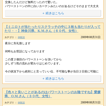
交換したんだけど無料だったので驚いた。
URLをコピペしてシェアもできます。
パワーストーンの中に白いカーテンみたいのがあるけどそのままで大丈夫
でしょうか？
＋ 続きはこちら
--------------------
星のしずく事務局より
【ミニロトが当たったりスクラッチの中に３枚も当たりが入って
たり・・】神奈川県、K.M.さん（６０代、女性）
2009年08月31日
カテゴリ ：
体験談
嬉しいご報告ありがとうございます。
夜分に失礼致します
＞冷蔵庫の修理代は2000円でモデムは修理出来ないためにモデム交換した
何時もお世話になっております
んだけど無料だったので驚いた。
この度２個目のパワーストーンを頂いてから
これは本当にラッキーですね。冷蔵庫の修理ってもっと高いイメージがあ
少しずつ気の流れが変わりはじめています。
ったのですが2,000円ですか。。。とっても安いですね。
さらにモデムが無料だったとは素晴らしいです。
今の状況下から絶対にと言っていい位、不可能な事が当日２日前に可能に
なったり
＋ 続きはこちら
少額ですがミニロトが当たったり、スクラッチ一袋（10枚）の中に３枚も
当たりが入ってたり（3枚入ってるなんて、初めて♪）
> パワーストーンの中に白いカーテンみたいのがあるけどそのままで大丈
どれも少額ですが、金額的な事より
夫でしょうか？
今までの気と違い幸せの気の流れに変わって来た事に喜びを感じています
【色々と良いことがあるのはパワーストーンのお陰ですね】愛媛
県、O.M.さん（３０代、女性）
はい、こちらは中にいろんな模様ですとかクラック（ヒビ）のようなもの
毎日些細な出来事ですが
2009年08月31日
がありますが天然石でありますので大丈夫です。
カテゴリ ：
体験談
嬉しくてメールさせて頂きました