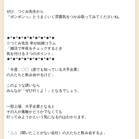
ぜひ、つぐみ先生から
『ポンポンっ』とうまくいく雰囲気をつかみ取ってみてくださいね。
★*★*★*★*★*★*★*★*★
☆つぐみ先生 幸せ結婚コラム
「婚活で年収をチェックするとき
気を付ける３つのポイント」
★*★*★*★*★*★*★*★*★
「今度、〇〇（誰でも知っている大手企業）
の人たちと飲み会やるけど」
このような誘いなら
みんなが「ぜひ行くよ！」となるでしょう。
一部上場、大手企業となると
その人が素敵かどうかでなくても
行ってみようかという気になるのはわかります。
「△△（聞いたことがない会社）の人たちと飲み会するよ」