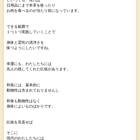
といっても、現代は
日用品にまで本革を使ったり
お肉を食べるのが当たり前になっています。
できる範囲で
１つ１つ実践していくことで
身体と霊性の清浄さを
保つようにしたいですね。
幸運にも、わたしたちには
先人の残してくれた伝統があります。
和装には、基本的に
動物性は含まれておりませんし
和食も動物性はなく
身体によいものばかりです。
伝統を見直せば
そこに
現代のわたしたちには