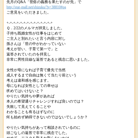
先月のQ&A「世俗の義務を果たすのが先」で
http://star-mall.net/shizuku/?p=38810#qa
ご意見をいただきました。
+-+-+-+-+-+-+-+-+-+-+-+-+-+
Ｑ．2/22のメルマガ拝見しました。
子持ち既婚女性が仕事をはじめて
ご主人と別れたいと言う内容に対し
孫さんは「世の中がわかっていない
考えが甘い、子育て第一で」と
返答されていたのを拝見し
非常に男性目線な返答であると残念に思いました。
女性が母になれば子育て優先で当然
成人するまで自由は無くて当たり前という
考えは違和感を感じます。
母になれば女性としての幸せは
求めてはいけないと？
やりたい気持ちや夢があれば
本人の希望通りチャレンジすれば良いのでは？
失敗して見えてくることや
わかることも有るはずなのに
何も始めず納得できないのではないでしょうか？
やりたい気持ちがあって相談されているのに
頭ごなしの返答で非常に残念でした。