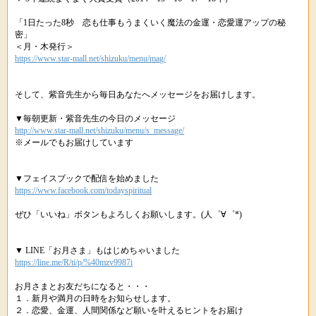
「1日たった8秒 恋も仕事もうまくいく魔法の金運・恋愛運アップの秘
密」
＜月・木発行＞
https://www.star-mall.net/shizuku/menu/mag/
そして、紫音先生から毎日あなたへメッセージをお届けします。
▼毎朝更新・紫音先生の今日のメッセージ
http://www.star-mall.net/shizuku/menu/s_message/
※メールでもお届けしています
▼フェイスブックで配信を始めました
https://www.facebook.com/todayspiritual
ぜひ「いいね」ボタンもよろしくお願いします。(人゜∀゜*)
▼ LINE「お月さま」もはじめちゃいました
https://line.me/R/ti/p/%40mzv9987i
お月さまとお友だちになると・・・
１．新月や満月の日時をお知らせします。
２．恋愛、金運、人間関係など願いを叶えるヒントをお届け