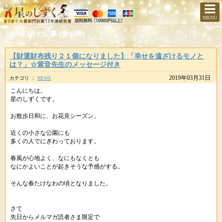
MENU
2019年3月の記事 (全94件)
【財運財布残り２１個になりました】「幸せを遠ざけるモノと
は？」☆紫音先生のメッセージ付き
2019年03月31日
カテゴリ ：
NEWS
こんにちは。
星のしずくです。
お散歩日和に、お花見シーズン。
近くの小さな公園にも
多くの人でにぎわっております。
春風が心地よく、なにもなくとも
なにかよいことが起きそうな予感がする。
そんな春たけなわの頃となりました。
さて
先日からメルマガ読者さま限定で