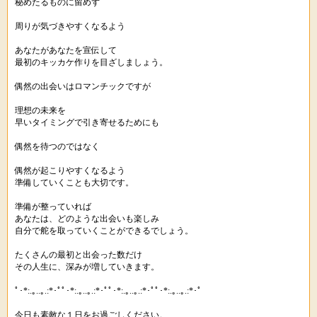
秘めたるものに留めず
周りが気づきやすくなるよう
あなたがあなたを宣伝して
最初のキッカケ作りを目ざしましょう。
偶然の出会いはロマンチックですが
理想の未来を
早いタイミングで引き寄せるためにも
偶然を待つのではなく
偶然が起こりやすくなるよう
準備していくことも大切です。
準備が整っていれば
あなたは、どのような出会いも楽しみ
自分で舵を取っていくことができるでしょう。
たくさんの最初と出会った数だけ
その人生に、深みが増していきます。
ﾟ･*:.｡..｡.:*･ﾟﾟ･*:.｡..｡.:*･ﾟﾟ･*:.｡..｡.:*･ﾟﾟ･*:.｡..｡.:*･ﾟ
今日も素敵な１日をお過ごしください。