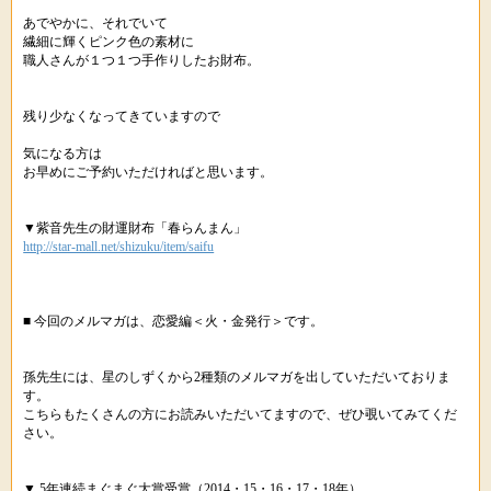
あでやかに、それでいて
繊細に輝くピンク色の素材に
職人さんが１つ１つ手作りしたお財布。
残り少なくなってきていますので
気になる方は
お早めにご予約いただければと思います。
▼紫音先生の財運財布「春らんまん」
http://star-mall.net/shizuku/item/saifu
■ 今回のメルマガは、恋愛編＜火・金発行＞です。
孫先生には、星のしずくから2種類のメルマガを出していただいておりま
す。
こちらもたくさんの方にお読みいただいてますので、ぜひ覗いてみてくだ
さい。
▼ 5年連続まぐまぐ大賞受賞（2014・15・16・17・18年）