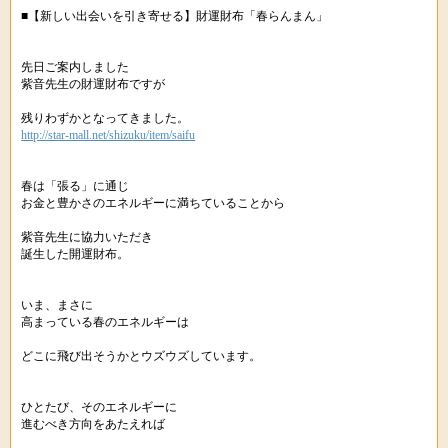
■【新しい出会いを引き寄せる】財運財布「春らんまん」
先日ご案内しました
紫音先生の財運財布ですが
残りわずかとなってきました。
http://star-mall.net/shizuku/item/saifu
春は「張る」に通じ
お金と豊かさのエネルギーに満ちていることから
紫音先生に協力いただき
誕生した開運財布。
いま、まさに
高まっている春のエネルギーは
どこに飛び出そうかとウズウズしています。
ひとたび、そのエネルギーに
進むべき方向をあたえれば