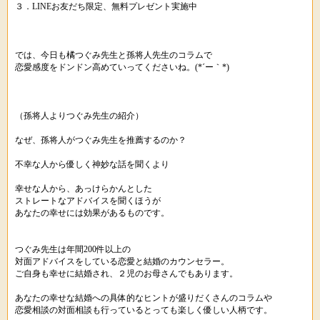
３．LINEお友だち限定、無料プレゼント実施中
では、今日も橘つぐみ先生と孫将人先生のコラムで
恋愛感度をドンドン高めていってくださいね。(*´ー｀*)ゞ
（孫将人よりつぐみ先生の紹介）
なぜ、孫将人がつぐみ先生を推薦するのか？
不幸な人から優しく神妙な話を聞くより
幸せな人から、あっけらかんとした
ストレートなアドバイスを聞くほうが
あなたの幸せには効果があるものです。
つぐみ先生は年間200件以上の
対面アドバイスをしている恋愛と結婚のカウンセラー。
ご自身も幸せに結婚され、２児のお母さんでもあります。
あなたの幸せな結婚への具体的なヒントが盛りだくさんのコラムや
恋愛相談の対面相談も行っているとっても楽しく優しい人柄です。