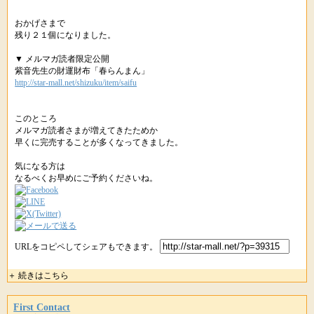
おかげさまで
残り２１個になりました。
▼ メルマガ読者限定公開
紫音先生の財運財布「春らんまん」
http://star-mall.net/shizuku/item/saifu
このところ
メルマガ読者さまが増えてきたためか
早くに完売することが多くなってきました。
気になる方は
なるべくお早めにご予約くださいね。
URLをコピペしてシェアもできます。
＋ 続きはこちら
First Contact