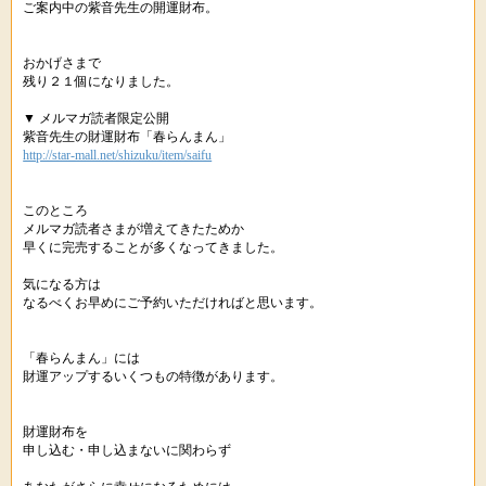
ご案内中の紫音先生の開運財布。
おかげさまで
残り２１個になりました。
▼ メルマガ読者限定公開
紫音先生の財運財布「春らんまん」
http://star-mall.net/shizuku/item/saifu
このところ
メルマガ読者さまが増えてきたためか
早くに完売することが多くなってきました。
気になる方は
なるべくお早めにご予約いただければと思います。
「春らんまん」には
財運アップするいくつもの特徴があります。
財運財布を
申し込む・申し込まないに関わらず