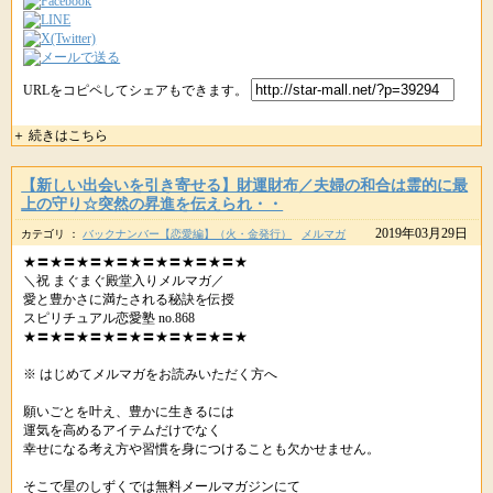
URLをコピペしてシェアもできます。
＋ 続きはこちら
【新しい出会いを引き寄せる】財運財布／夫婦の和合は霊的に最
上の守り☆突然の昇進を伝えられ・・
2019年03月29日
カテゴリ ：
バックナンバー【恋愛編】（火・金発行）
メルマガ
★〓★〓★〓★〓★〓★〓★〓★〓★
＼祝 まぐまぐ殿堂入りメルマガ／
愛と豊かさに満たされる秘訣を伝授
スピリチュアル恋愛塾 no.868
★〓★〓★〓★〓★〓★〓★〓★〓★
※ はじめてメルマガをお読みいただく方へ
願いごとを叶え、豊かに生きるには
運気を高めるアイテムだけでなく
幸せになる考え方や習慣を身につけることも欠かせません。
そこで星のしずくでは無料メールマガジンにて