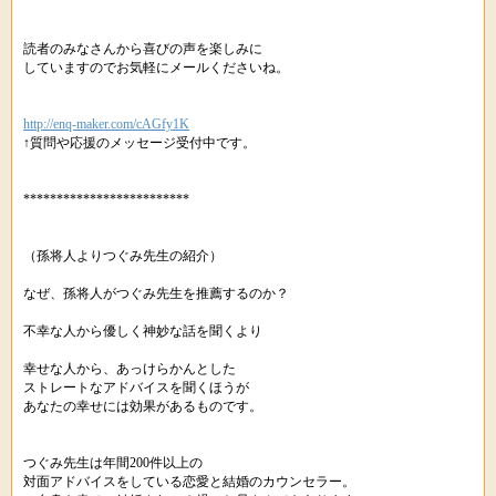
読者のみなさんから喜びの声を楽しみに
していますのでお気軽にメールくださいね。
http://enq-maker.com/cAGfy1K
↑質問や応援のメッセージ受付中です。
*************************
（孫将人よりつぐみ先生の紹介）
なぜ、孫将人がつぐみ先生を推薦するのか？
不幸な人から優しく神妙な話を聞くより
幸せな人から、あっけらかんとした
ストレートなアドバイスを聞くほうが
あなたの幸せには効果があるものです。
つぐみ先生は年間200件以上の
対面アドバイスをしている恋愛と結婚のカウンセラー。