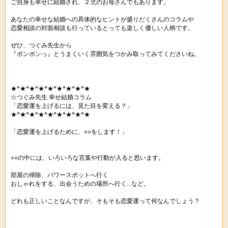
ご自身も幸せに結婚され、２児のお母さんでもあります。
あなたの幸せな結婚への具体的なヒントが盛りだくさんのコラムや
恋愛相談の対面相談も行っているとっても楽しく優しい人柄です。
ぜひ、つぐみ先生から
『ポンポンっ』とうまくいく雰囲気をつかみ取ってみてくださいね。
★*★*★*★*★*★*★*★*★
☆つぐみ先生 幸せ結婚コラム
「恋愛運を上げるには、見た目を変える？」
★*★*★*★*★*★*★*★*★
「恋愛運を上げるために、○○をします！」
○○の中には、いろいろな言葉や行動が入ると思います。
部屋の掃除、パワースポットへ行く
おしゃれをする、出会うための場所へ行く...など。
どれも正しいことなんですが、そもそも恋愛運って何なんでしょう？