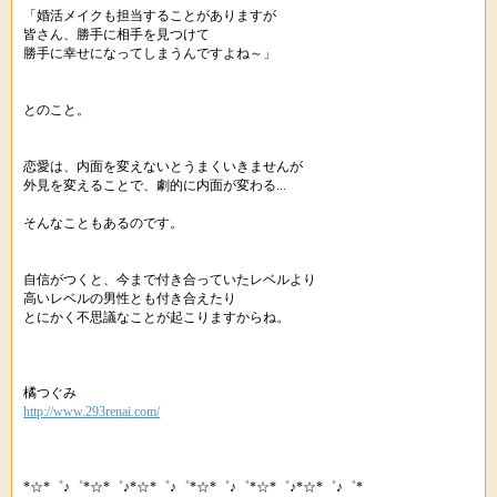
「婚活メイクも担当することがありますが
皆さん、勝手に相手を見つけて
勝手に幸せになってしまうんですよね～」
とのこと。
恋愛は、内面を変えないとうまくいきませんが
外見を変えることで、劇的に内面が変わる...
そんなこともあるのです。
自信がつくと、今まで付き合っていたレベルより
高いレベルの男性とも付き合えたり
とにかく不思議なことが起こりますからね。
橘つぐみ
http://www.293renai.com/
*☆*゜♪゜*☆*゜♪*☆*゜♪゜*☆*゜♪゜*☆*゜♪*☆*゜♪゜*