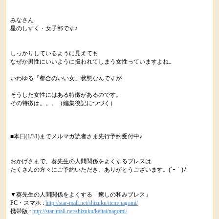
みなさん
星のしずく・女子部です♪
しっかりしているように見えても
なぜか男性にいいように扱われてしまう女性っていますよね。
いわゆる「都合のいい女」状態なんですが
そうした女性にはある特徴があるのです。
その特徴は。。。（編集後記につづく）
■本日(1/31)までメルマガ読者さま先行予約受付中♪
おかげさまで、葵先生の人間関係をよくするブレスは
たくさんの方々にご予約いただき、ありがとうございます。(´ｰ｀)ﾉ
▼葵先生の人間関係をよくする「癒しの和みブレス」
PC・スマホ :
http://star-mall.net/shizuku/item/nagomi/
携帯版 :
http://star-mall.net/shizuku/keitai/nagomi/