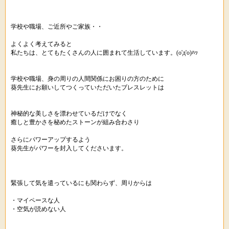
学校や職場、ご近所やご家族・・
よくよく考えてみると
私たちは、とてもたくさんの人に囲まれて生活しています。(o'д'o)ﾊｯ
学校や職場、身の周りの人間関係にお困りの方のために
葵先生にお願いしてつくっていただいたブレスレットは
神秘的な美しさを漂わせているだけでなく
癒しと豊かさを秘めたストーンが組み合わさり
さらにパワーアップするよう
葵先生がパワーを封入してくださいます。
緊張して気を遣っているにも関わらず、周りからは
・マイペースな人
・空気が読めない人