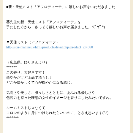
■新・天使ミスト「アフロディーテ」に嬉しいお声をいただきました
葵先生の新・天使ミスト「アフロディーテ」を
手にした方から、さっそく嬉しいお声が届きました。d(ﾟ∀ﾟ*)
▼天使ミスト（アフロディーテ）
http://star-mall.net/k/html/products/detail.php?product_id=360
（広島県、ゆりさんより）
******
この香り、大好きです！
華やかだけど上品で清々しく
どこか懐かしくて心が穏やかになる感じ。
気高さや美しさ、凛々しさとともに、あふれる優しさや
包容力を持った理想の女性のイメージを香りにしたみたいですね。
ルームミストじゃなくて
コロンのように身につけられたらいいのに、とさえ思います(^^)
*******