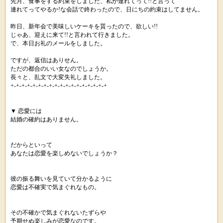
先月、食事をする約束をしました、私が連れてって!!と言って
連れてってやるか!な会話で終わったので、日にちの約束はしてません。
昨日、新年会で美味しいケーキを貰ったので、欲しい!!
じゃあ、迎えに来て!!と言われて行きました。
で、本日お礼のメールをしました。
ですが、返信はありせん。
ただの都合のいい女なのでしょうか。
長々と、乱文で大変失礼しました。
+-+-+-+-+-+-+-+-+-+-+-+-+-+-+-+-+-+
▼ 恋愛には
結婚の確約はありません。
だからといって
あなたは恋愛を楽しめないでしょうか？
彼の振る舞いを見ていて分かるように
恋愛は不確実で気まぐれなもの。
その不確かで気まぐれないたずらや
予期せぬ楽しみが恋愛なのです。