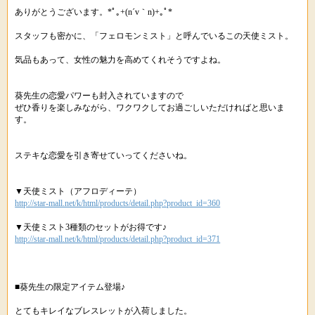
ありがとうございます。*ﾟ｡+(n´v｀n)+｡ﾟ*
スタッフも密かに、「フェロモンミスト」と呼んでいるこの天使ミスト。
気品もあって、女性の魅力を高めてくれそうですよね。
葵先生の恋愛パワーも封入されていますので
ぜひ香りを楽しみながら、ワクワクしてお過ごしいただければと思いま
す。
ステキな恋愛を引き寄せていってくださいね。
▼天使ミスト（アフロディーテ）
http://star-mall.net/k/html/products/detail.php?product_id=360
▼天使ミスト3種類のセットがお得です♪
http://star-mall.net/k/html/products/detail.php?product_id=371
■葵先生の限定アイテム登場♪
とてもキレイなブレスレットが入荷しました。