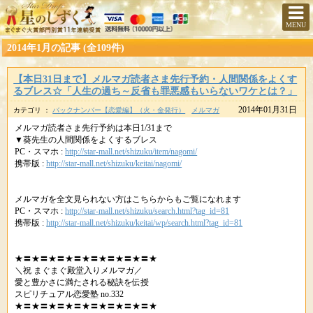
MENU
2014年1月の記事 (全109件)
【本日31日まで】メルマガ読者さま先行予約・人間関係をよくす
るブレス☆「人生の過ち～反省も罪悪感もいらないワケとは？」
2014年01月31日
カテゴリ ：
バックナンバー【恋愛編】（火・金発行）
メルマガ
メルマガ読者さま先行予約は本日1/31まで
▼葵先生の人間関係をよくするブレス
PC・スマホ :
http://star-mall.net/shizuku/item/nagomi/
携帯版 :
http://star-mall.net/shizuku/keitai/nagomi/
メルマガを全文見られない方はこちらからもご覧になれます
PC・スマホ :
http://star-mall.net/shizuku/search.html?tag_id=81
携帯版 :
http://star-mall.net/shizuku/keitai/wp/search.html?tag_id=81
★〓★〓★〓★〓★〓★〓★〓★〓★
＼祝 まぐまぐ殿堂入りメルマガ／
愛と豊かさに満たされる秘訣を伝授
スピリチュアル恋愛塾 no.332
★〓★〓★〓★〓★〓★〓★〓★〓★