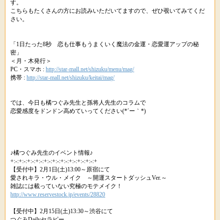
す。
こちらもたくさんの方にお読みいただいてますので、ぜひ覗いてみてくだ
さい。
「1日たった8秒 恋も仕事もうまくいく魔法の金運・恋愛運アップの秘
密」
＜月・木発行＞
PC・スマホ :
http://star-mall.net/shizuku/menu/mag/
携帯 :
http://star-mall.net/shizuku/keitai/mag/
では、今日も橘つぐみ先生と孫将人先生のコラムで
恋愛感度をドンドン高めていってください(*´ー｀*)ゞ
♪橘つぐみ先生のイベント情報♪
+:-:+:-:+:-:+:-:+:-:+:-:+:-:+:-:+:-:+:-:+
【受付中】2月1日(土)13:00～原宿にて
愛されキラ・ウル・メイク ～開運スタートダッシュVer.～
雑誌には載っていない究極のモテメイク！
http://www.reservestock.jp/events/28820
【受付中】2月15日(土)13:30～渋谷にて
つぐみDailyセラピー