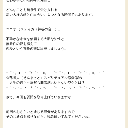
惑わされない最高峰の知性と
どんなことも無条件で受け入れる
深い大洋の愛とが出会い、１つとなる瞬間でもあります。
ユニオ ミスティカ（神秘の合一）。
不確かな未来を信頼する大胆な知性と
無条件の愛を携えて
恋愛という冒険の旅に出発しましょう。
+゜・。○。・゜+゜・。○。・゜+゜・。○。・゜+゜・。○。・゜
☆孫将人（そんまさと）スピリチュアル恋愛Q&A
「人生の過ち～反省も罪悪感もいらないワケとは？」
+゜・。○。・゜+゜・。○。・゜+゜・。○。・゜+゜・。○。・゜
さて、今回も質問を取り上げていきますが
前回のおさらいと通じる部分がありますので
その共通点を探りながら、読み解いてみてくださいね。