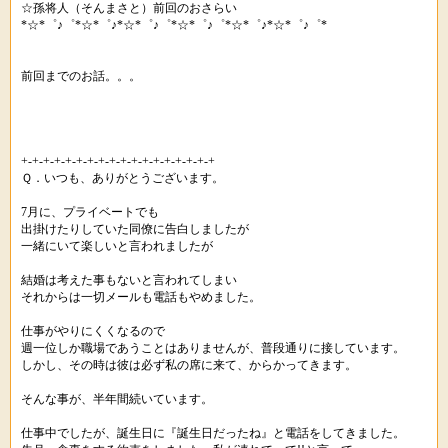
☆孫将人（そんまさと）前回のおさらい
*☆*゜♪゜*☆*゜♪*☆*゜♪゜*☆*゜♪゜*☆*゜♪*☆*゜♪゜*
前回までのお話。。。
+-+-+-+-+-+-+-+-+-+-+-+-+-+-+-+-+-+
Ｑ．いつも、ありがとうございます。
7月に、プライベートでも
出掛けたりしていた同僚に告白しましたが
一緒にいて楽しいと言われましたが
結婚は考えた事もないと言われてしまい
それからは一切メールも電話もやめました。
仕事がやりにくくなるので
週一位しか職場であうことはありませんが、普段通りに接しています。
しかし、その時は彼は必ず私の席に来て、からかってきます。
そんな事が、半年間続いています。
仕事中でしたが、誕生日に『誕生日だったね』と電話をしてきました。