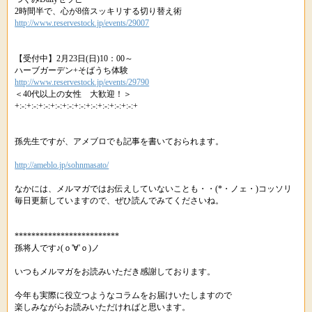
2時間半で、心が8倍スッキリする切り替え術
http://www.reservestock.jp/events/29007
【受付中】2月23日(日)10：00～
ハーブガーデン+そばうち体験
http://www.reservestock.jp/events/29790
＜40代以上の女性 大歓迎！＞
+:-:+:-:+:-:+:-:+:-:+:-:+:-:+:-:+:-:+:-:+
孫先生ですが、アメブロでも記事を書いておられます。
http://ameblo.jp/sohnmasato/
なかには、メルマガではお伝えしていないことも・・(*・ノェ・)コッソリ
毎日更新していますので、ぜひ読んでみてくださいね。
*************************
孫将人です♪(ｏ'∀'ｏ)ノ
いつもメルマガをお読みいただき感謝しております。
今年も実際に役立つようなコラムをお届けいたしますので
楽しみながらお読みいただければと思います。