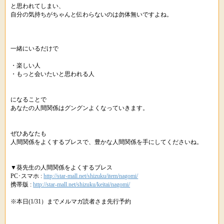
と思われてしまい、
自分の気持ちがちゃんと伝わらないのは勿体無いですよね。
一緒にいるだけで
・楽しい人
・もっと会いたいと思われる人
になることで
あなたの人間関係はグングンよくなっていきます。
ぜひあなたも
人間関係をよくするブレスで、豊かな人間関係を手にしてくださいね。
▼葵先生の人間関係をよくするブレス
PC･スマホ :
http://star-mall.net/shizuku/item/nagomi/
携帯版 :
http://star-mall.net/shizuku/keitai/nagomi/
※本日(1/31）までメルマガ読者さま先行予約