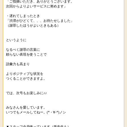
「ご指摘いただき、ありがとうございます。
次回からよりよいサービスに努めます」
・遅れてしまったとき
「渋滞がひどくて、、、お待たせしました」
（謝罪したほうがよいときもある）
というように
なるべく謝罪の言葉に
頼らない表現を使うことで
語彙力も高まり
よりポジティブな状況を
つくることができますよ。
では、次号もお楽しみに♪♪
みなさんを愛しています。
いつでもメールしてねー。(*・∀-*)ノシ
▼スタッフ全員使っています（孫先生も）