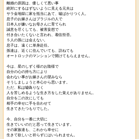
離婚の原因は、優しくて悪い事
絶対にするはずないように見える元夫は
サラ金地獄に家を抵当にあて、嘘ばかりつく人。
息子のお嫁さんはブラジルの人で
日本人が嫌いなお母さんに育てられ
誠意を尽くしても、被害妄想で
付き合いたくないと言われ、着信拒否。
５人の孫には会えない。
息子は、遠くに単身赴任。
孫達は、近くに住んでいても、訪ねても
オートロックのマンションで開けてもらえません。
今は、星のしずく様のお陰様で
自分の心の持ち方により
会わない事がお嫁さんの望みなら
そうしましょうと本心から思います。
ただ、私は嘘偽りなく
人を苦しめるような生き方をした覚えがありません。
自分を二の次にしても
相手の幸せに手を合わせて
生きてきたつもりでした。
今、自分を一番に大切に
生きていいのだと思って生きています。
その家族達も、これから幸せに
生きて欲しいと祈らずにはいられません。