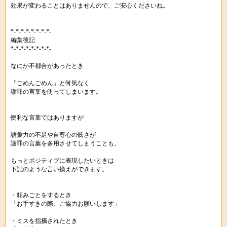
効果が変わることはありませんので、ご安心くださいね。
*-*-*-*-*-*-*-*-
編集後記
*-*-*-*-*-*-*-*-
なにか不都合があったとき
「ごめんごめん」と何気なく
謝罪の言葉を使ってしまいます。
便利な言葉ではありますが
語彙力の不足や自尊心の低さが
謝罪の言葉を多用させてしまうことも。
もっとポジティブに表現したいときは
下記のような言い換えができます。
・頼みごとをするとき
「お手すきの際、ご協力お願いします」
・ミスを指摘されたとき