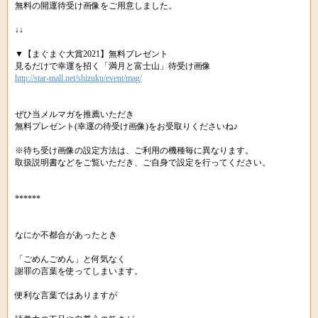
無料の開運待受け画像をご用意しました。
↓↓
▼【まぐまぐ大賞2021】無料プレゼント
見るだけで幸運を招く「満月と富士山」待受け画像
http://star-mall.net/shizuku/event/mag/
ぜひ当メルマガを推薦いただき
無料プレゼント(幸運の待受け画像)をお受取りくださいね♪
※待ち受け画像の設定方法は、ご利用の機種毎に異なります。
取扱説明書などをご覧いただき、ご自身で設定を行ってください。
******
なにか不都合があったとき
「ごめんごめん」と何気なく
謝罪の言葉を使ってしまいます。
便利な言葉ではありますが