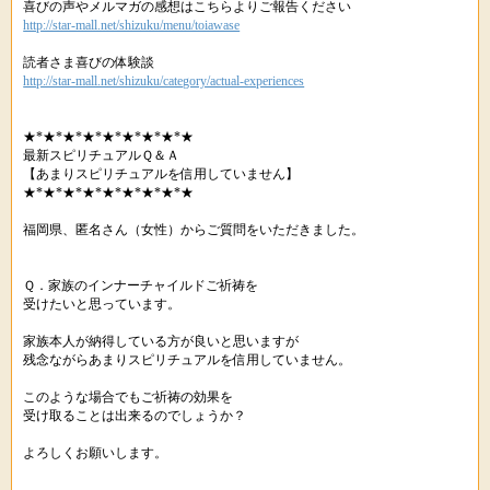
喜びの声やメルマガの感想はこちらよりご報告ください
http://star-mall.net/shizuku/menu/toiawase
読者さま喜びの体験談
http://star-mall.net/shizuku/category/actual-experiences
★*★*★*★*★*★*★*★*★
最新スピリチュアルＱ＆Ａ
【あまりスピリチュアルを信用していません】
★*★*★*★*★*★*★*★*★
福岡県、匿名さん（女性）からご質問をいただきました。
Ｑ．家族のインナーチャイルドご祈祷を
受けたいと思っています。
家族本人が納得している方が良いと思いますが
残念ながらあまりスピリチュアルを信用していません。
このような場合でもご祈祷の効果を
受け取ることは出来るのでしょうか？
よろしくお願いします。