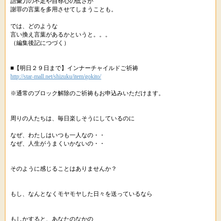
語彙力の不足や自尊心の低さが
謝罪の言葉を多用させてしまうことも。
では、どのような
言い換え言葉があるかというと。。。
（編集後記につづく）
■【明日２９日まで】インナーチャイルドご祈祷
http://star-mall.net/shizuku/item/gokito/
※通常のブロック解除のご祈祷もお申込みいただけます。
周りの人たちは、毎日楽しそうにしているのに
なぜ、わたしはいつも一人なの・・
なぜ、人生がうまくいかないの・・
そのように感じることはありませんか？
もし、なんとなくモヤモヤした日々を送っているなら
もしかすると、あなたのなかの