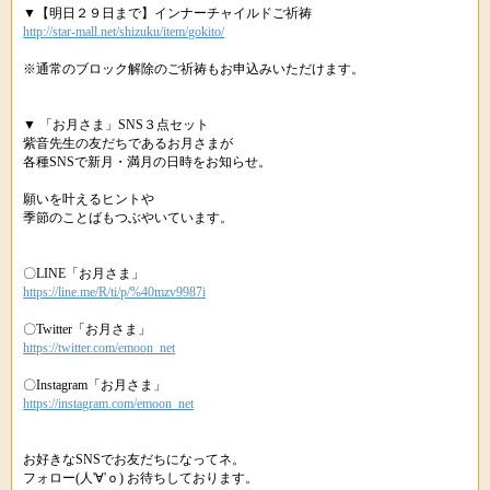
▼【明日２９日まで】インナーチャイルドご祈祷
http://star-mall.net/shizuku/item/gokito/
※通常のブロック解除のご祈祷もお申込みいただけます。
▼ 「お月さま」SNS３点セット
紫音先生の友だちであるお月さまが
各種SNSで新月・満月の日時をお知らせ。
願いを叶えるヒントや
季節のことばもつぶやいています。
〇LINE「お月さま」
https://line.me/R/ti/p/%40mzv9987i
〇Twitter「お月さま」
https://twitter.com/emoon_net
〇Instagram「お月さま」
https://instagram.com/emoon_net
お好きなSNSでお友だちになってネ。
フォロー(人'∀'ｏ) お待ちしております。