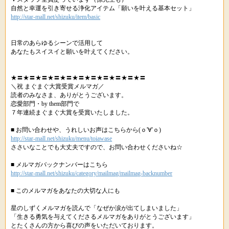
自然と幸運を引き寄せる浄化アイテム「願いを叶える基本セット」
http://star-mall.net/shizuku/item/basic
日常のあらゆるシーンで活用して
あなたもスイスイと願いを叶えてください。
★〓★〓★〓★〓★〓★〓★〓★〓★〓★〓★〓
＼祝 まぐまぐ大賞受賞メルマガ／
読者のみなさま、ありがとうございます。
恋愛部門・by them部門で
７年連続まぐまぐ大賞を受賞いたしました。
■ お問い合わせや、うれしいお声はこちらから(ｏ'∀'ｏ)
http://star-mall.net/shizuku/menu/toiawase
ささいなことでも大丈夫ですので、お問い合わせくださいね☆
■ メルマガバックナンバーはこちら
http://star-mall.net/shizuku/category/mailmag/mailmag-backnumber
■ このメルマガをあなたの大切な人にも
星のしずくメルマガを読んで「なぜか涙が出てしまいました」
「生きる勇気を与えてくださるメルマガをありがとうございます」
とたくさんの方から喜びの声をいただいております。