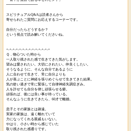
━━━━━━━━━
スピリチュアルQ&Aは読者さんから
寄せられたご質問にお応えするコーナーです。
自分だったらどうするか？
という視点で読み解いてくださいね。
+-+-+-+-+-+-+-+-+-+-+-+-+-+
Ｑ．物心ついた時から
一人取り残された感で生きてきた気がします。
望みは愛されたい。大切にされたい。仲良くしたい。
そうなるように、そんな自分であるように
人に合わせて生きて、常に自分よりも
人が喜ぶことに神経を張りめぐらせて生きてきた結果。
気の使い過ぎで常に緊張して自律神経失調症ぎみ。
人を許せても自分を律し頑張らせる癖。
頑張れば、後には良い事が待っている。
そんなふうに生きてきたら、60才で離婚。
息子とその家族とは疎遠。
実家の家族は、遠く離れていて
力になってくれる親戚もいない。
やはり、小さい時から感じていた
取り残された感通りです。