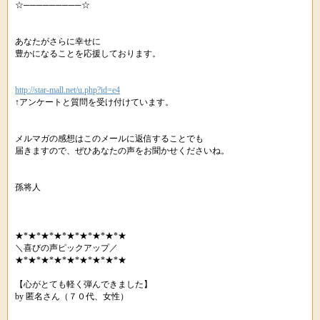
☆─────────☆
あなたがさらに幸せに
豊かになることを応援しております。
http://star-mall.net/u.php?id=e4
↑アンケートと質問を受け付けています。
メルマガの感想はこのメールに返信することでも
届きますので、ぜひあなたの声をお聞かせくださいね。
孫将人
★*★*★*★*★*★*★*★*★
＼喜びの声ピックアップ／
★*★*★*★*★*★*★*★*★
【心がとても軽く弾んできました】
by 匿名さん（７０代、女性）