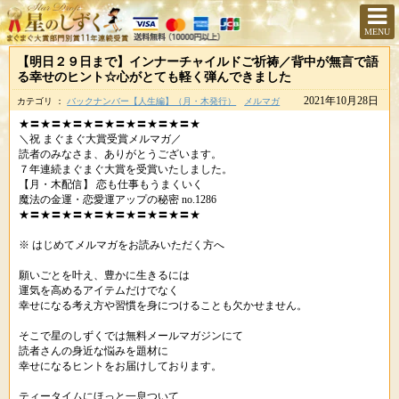
MENU
【明日２９日まで】インナーチャイルドご祈祷／背中が無言で語
る幸せのヒント☆心がとても軽く弾んできました
2021年10月28日
カテゴリ ：
バックナンバー【人生編】（月・木発行）
メルマガ
★〓★〓★〓★〓★〓★〓★〓★〓★
＼祝 まぐまぐ大賞受賞メルマガ／
読者のみなさま、ありがとうございます。
７年連続まぐまぐ大賞を受賞いたしました。
【月・木配信】 恋も仕事もうまくいく
魔法の金運・恋愛運アップの秘密 no.1286
★〓★〓★〓★〓★〓★〓★〓★〓★
※ はじめてメルマガをお読みいただく方へ
願いごとを叶え、豊かに生きるには
運気を高めるアイテムだけでなく
幸せになる考え方や習慣を身につけることも欠かせません。
そこで星のしずくでは無料メールマガジンにて
読者さんの身近な悩みを題材に
幸せになるヒントをお届けしております。
ティータイムにほっと一息ついて