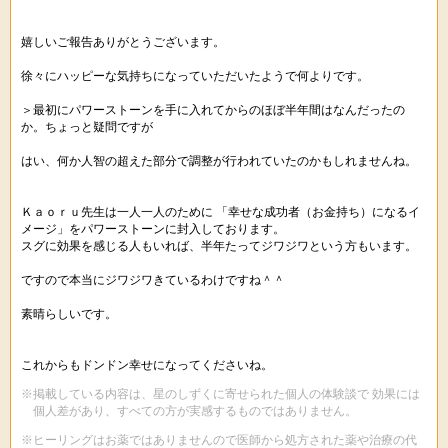
嬉しいご報告ありがとうございます。
徐々にハッピーな気持ちになっていただいたようで何よりです。
＞最初にパワーストーンを手に入れてからのほぼ半年間はなんだったの
か。ちょっと疑問ですが
はい、何か人智の超えた部分で調整が行われていたのかもしれませんね。
Ｋａｏｒｕ先生は一人一人のために 「幸せな成功者（お金持ち）になるイ
メージ」をパワーストーンに封入しております。
スグに効果を感じる人もいれば、半年たってジワジワという方もいます。
ですので本当にジワジワきているわけですね＾＾
素晴らしいです。
これからもドンドン幸せになってくださいね。
※掲載している内容は、星のしずくに寄せられた個人の体験談で 効果には
個人差があり、すべての方が実感するものではありません。
※ヒーリングはお薬ではありませんので医師から処方された薬や治療の代