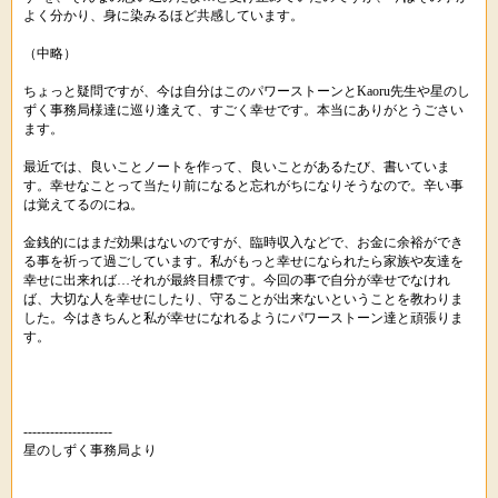
よく分かり、身に染みるほど共感しています。
（中略）
ちょっと疑問ですが、今は自分はこのパワーストーンとKaoru先生や星のし
ずく事務局様達に巡り逢えて、すごく幸せです。本当にありがとうごさい
ます。
最近では、良いことノートを作って、良いことがあるたび、書いていま
す。幸せなことって当たり前になると忘れがちになりそうなので。辛い事
は覚えてるのにね。
金銭的にはまだ効果はないのですが、臨時収入などで、お金に余裕ができ
る事を祈って過ごしています。私がもっと幸せになられたら家族や友達を
幸せに出来れば…それが最終目標です。今回の事で自分が幸せでなけれ
ば、大切な人を幸せにしたり、守ることが出来ないということを教わりま
した。今はきちんと私が幸せになれるようにパワーストーン達と頑張りま
す。
--------------------
星のしずく事務局より