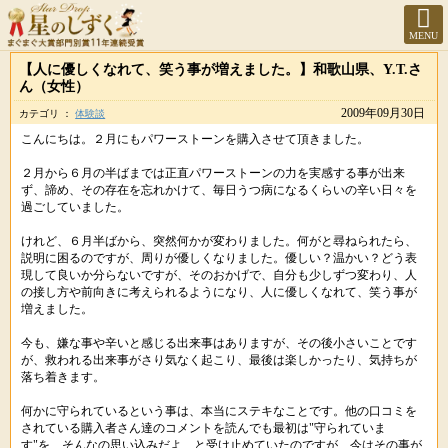
MENU
【人に優しくなれて、笑う事が増えました。】和歌山県、Y.T.さ
ん（女性）
2009年09月30日
カテゴリ ：
体験談
こんにちは。２月にもパワーストーンを購入させて頂きました。
２月から６月の半ばまでは正直パワーストーンの力を実感する事が出来
ず、諦め、その存在を忘れかけて、毎日うつ病になるくらいの辛い日々を
過ごしていました。
けれど、６月半ばから、突然何かが変わりました。何がと尋ねられたら、
説明に困るのですが、周りが優しくなりました。優しい？温かい？どう表
現して良いか分らないですが、そのおかげで、自分も少しずつ変わり、人
の接し方や前向きに考えられるようになり、人に優しくなれて、笑う事が
増えました。
今も、嫌な事や辛いと感じる出来事はありますが、その後小さいことです
が、救われる出来事がさり気なく起こり、最後は楽しかったり、気持ちが
落ち着きます。
何かに守られているという事は、本当にステキなことです。他の口コミを
されている購入者さん達のコメントを読んでも最初は"守られていま
す"を、そんなの思い込みだよ…と受け止めていたのですが、今はその事が