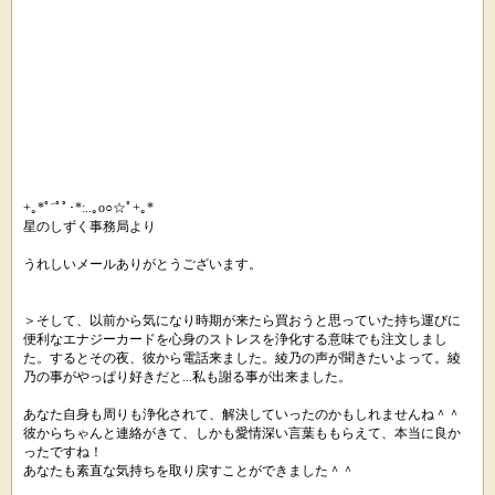
+｡*ﾟ¨ﾟﾟ･*:..｡o○☆ﾟ+｡*
星のしずく事務局より
うれしいメールありがとうございます。
＞そして、以前から気になり時期が来たら買おうと思っていた持ち運びに
便利なエナジーカードを心身のストレスを浄化する意味でも注文しまし
た。するとその夜、彼から電話来ました。綾乃の声が聞きたいよって。綾
乃の事がやっぱり好きだと...私も謝る事が出来ました。
あなた自身も周りも浄化されて、解決していったのかもしれませんね＾＾
彼からちゃんと連絡がきて、しかも愛情深い言葉ももらえて、本当に良か
ったですね！
あなたも素直な気持ちを取り戻すことができました＾＾