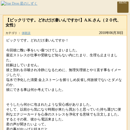
MENU
【ビックリです。どれだけ凄いんですか!】A.K.さん（２０代、
女性）
2010年06月30日
カテゴリ ：
体験談
ビックリです。どれだけ凄いんですか！
今回彼に醜い事をいい傷つけてしまいました。
最近ストレスが仕事や受験など知らない内にたまり、生理も止まりまし
た。
妊娠はしていません。
彼と別れを示唆され冷静になるために、無理矢理彼とやり直す事をイメー
ジしたり、
塩水で浄化した清愛.金上ストーンを握りしめ反省し何故彼でないとダメな
のか、
彼にできる事は何か考えていました。
そうしたら何かに包まれたような安心感がありました。
そして、以前から気になり時期が来たら買おうと思っていた持ち運びに便
利なエナジーカードを心身のストレスを浄化する意味でも注文しました。
するとその夜、彼から電話来ました。
君の声が聞きたいよって。
君の事がやっぱり好きだと...