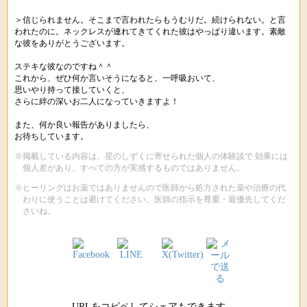
＞信じられません。そこまで言われたらもうむりだ。続けられない。と言
われたのに。ネックレスが連れてきてくれた彼はやっぱり違います。素敵
な彼をありがとうございます。
ステキな彼なのですね＾＾
これから、ぜひ何か言いそうになると、一呼吸おいて、
思いやり持って接していくと、
さらに絆の深いお二人になっていきますよ！
また、何か良い報告がありましたら、
お待ちしています。
※掲載している内容は、星のしずくに寄せられた個人の体験談で 効果には
個人差があり、すべての方が実感するものではありません。
※ヒーリングはお薬ではありませんので医師から処方された薬や治療の代
わりに使うことは避けてください。医師の指示を尊重・最優先してくだ
さいね。
URLをコピペしてシェアもできます。