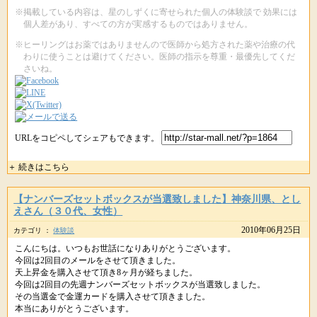
※掲載している内容は、星のしずくに寄せられた個人の体験談で 効果には
個人差があり、すべての方が実感するものではありません。
※ヒーリングはお薬ではありませんので医師から処方された薬や治療の代
わりに使うことは避けてください。医師の指示を尊重・最優先してくだ
さいね。
URLをコピペしてシェアもできます。
＋ 続きはこちら
【ナンバーズセットボックスが当選致しました】神奈川県、とし
えさん（３０代、女性）
2010年06月25日
カテゴリ ：
体験談
こんにちは。いつもお世話になりありがとうございます。
今回は2回目のメールをさせて頂きました。
天上昇金を購入させて頂き8ヶ月が経ちました。
今回は2回目の先週ナンバーズセットボックスが当選致しました。
その当選金で金運カードを購入させて頂きました。
本当にありがとうございます。