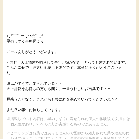
+｡*ﾟ¨ﾟﾟ･*:..｡o○☆ﾟ+｡*
星のしずく事務局より
メールありがとうございます。
> 内容：天上清愛を購入して半年。彼ができ、とっても愛されています。
こんな幸せで、戸惑いを感じるほどです。本当にありがとうございまし
た。
彼氏ができて、愛されている・・
天上清愛をお持ちの方から聞く、一番うれしいお言葉です＾＾
戸惑うことなく、これからも共に絆を深めていってくださいね＾＾
また良い報告お待ちしています。
※掲載している内容は、星のしずくに寄せられた個人の体験談で 効果には
個人差があり、すべての方が実感するものではありません。
※ヒーリングはお薬ではありませんので医師から処方された薬や治療の代
わりに使うことは避けてください。医師の指示を尊重・最優先してくだ