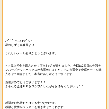
｡*ﾟ¨ﾟﾟ･*:..｡o○☆ﾟ+｡*
星のしずく事務局より
うれしいメールありがとうございます。
> 内天上昇金を購入させて頂き8ヶ月が経ちました。今回は2回目の先週ナ
ンバーズセットボックスが当選致しました。その当選金で金運カードを購
入させて頂きました。本当にありがとうございます。
当選おめでとうございます！！
さらなる金運ＵＰをワクワクしながらお待ちくださいね＾＾
感謝はお気持ちだけでも十分なのです。
感謝と愛情がラッキーを引き寄せてくれます。