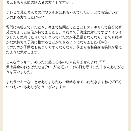
まぁもちろん他の購入者の方々もですが…
テレビで見たまんまのパワフルおばあちゃんでしたが、とても温かいオー
ラのある方でした(*^o^*)
質問にも答えていただき、今まで疑問だったこともスッキリして自分の育
児にちょっと自信が持てましたし、それまで子供達に対してすごくイライ
ラしたり怒鳴ったりしてしまっていたのが不思議となくなり、とても穏や
かな気持ちで子供に接することができるようになりました(◎o◎)
そのためか子供達もあまりぐずらなくなり、前よりも私自身も笑顔が増え
たような気がします。
こんなラッキー、めったに起こるものじゃありませんよね!!!???
天上昇金のおかげだなぁ(´∀｀人)と思い、その日お守りにたくさんありがと
うを言いました。
またラッキーなことがありましたらご連絡させていただきますね♪(o^∀^o)
いつもいつもありがとうございます☆