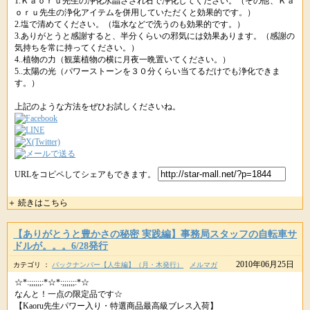
1.Ｋａｏｒｕ先生の浄化水晶さざれ石で浄化してください。（その他、Ｋａ
ｏｒｕ先生の浄化アイテムを併用していただくと効果的です。）
2.塩で清めてください。（塩水などで洗うのも効果的です。）
3.ありがとうと感謝すると、半分くらいの邪気には効果あります。（感謝の
気持ちを常に持ってください。）
4..植物の力（観葉植物の横に月夜一晩置いてください。）
5..太陽の光（パワーストーンを３０分くらい当てるだけでも浄化できま
す。）
上記のような方法をぜひお試しくださいね。
URLをコピペしてシェアもできます。
＋ 続きはこちら
【ありがとうと豊かさの秘密 実践編】事務局スタッフの自転車サ
ドルが。。。6/28発行
2010年06月25日
カテゴリ ：
バックナンバー【人生編】（月・木発行）
メルマガ
☆*:;;;;;;:*☆*:;;;;;;:*☆
なんと！一点の限定品です☆
【Kaoru先生パワー入り・特選商品最高級ブレス入荷】