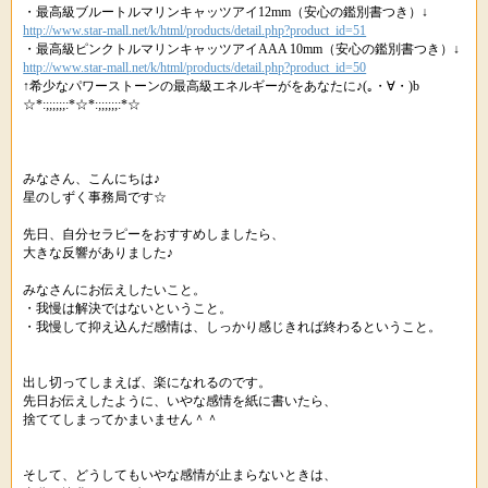
・最高級ブルートルマリンキャッツアイ12mm（安心の鑑別書つき）↓
http://www.star-mall.net/k/html/products/detail.php?product_id=51
・最高級ピンクトルマリンキャッツアイAAA 10mm（安心の鑑別書つき）↓
http://www.star-mall.net/k/html/products/detail.php?product_id=50
↑希少なパワーストーンの最高級エネルギーがをあなたに♪(｡・∀・)b
☆*:;;;;;;:*☆*:;;;;;;:*☆
みなさん、こんにちは♪
星のしずく事務局です☆
先日、自分セラピーをおすすめしましたら、
大きな反響がありました♪
みなさんにお伝えしたいこと。
・我慢は解決ではないということ。
・我慢して抑え込んだ感情は、しっかり感じきれば終わるということ。
出し切ってしまえば、楽になれるのです。
先日お伝えしたように、いやな感情を紙に書いたら、
捨ててしまってかまいません＾＾
そして、どうしてもいやな感情が止まらないときは、