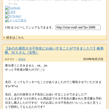
さいね。
URLをコピペしてシェアもできます。
＋ 続きはこちら
【あの久保田カヨ子先生にお会いすることができました!!!】岐阜
県、M.Y.さん（女性）
2010年06月25日
カテゴリ ：
体験談
夜分遅くにすみません…m(_ _)m
やっと子供達が寝たので(^_^;)
先日、とってもラッキーなことがありましたのでご報告させていただきま
す(o^∀^o)
先日、あの久保田カヨ子先生にお会いすることができました!!!
たまたま行きつけの赤ちゃん用品店でカヨ子先生の書かれた育児書を予約
注文し購入したのですが、そのお店にカヨ子先生がいらっしゃると言うこ
とで招待してもらえたのです!!