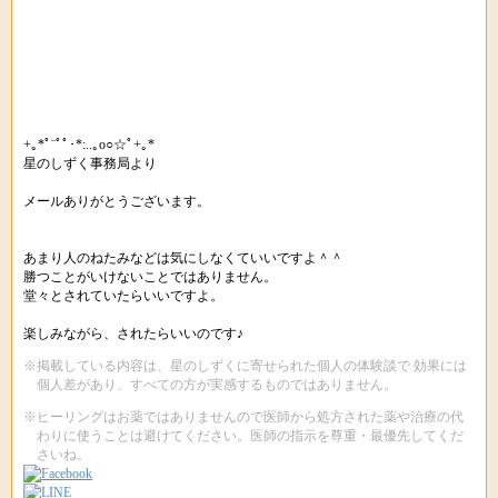
+｡*ﾟ¨ﾟﾟ･*:..｡o○☆ﾟ+｡*
星のしずく事務局より
メールありがとうございます。
あまり人のねたみなどは気にしなくていいですよ＾＾
勝つことがいけないことではありません。
堂々とされていたらいいですよ。
楽しみながら、されたらいいのです♪
※掲載している内容は、星のしずくに寄せられた個人の体験談で 効果には
個人差があり、すべての方が実感するものではありません。
※ヒーリングはお薬ではありませんので医師から処方された薬や治療の代
わりに使うことは避けてください。医師の指示を尊重・最優先してくだ
さいね。