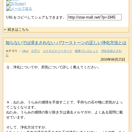
URLをコピペしてシェアもできます。
＋ 続きはこちら
知らないでは済まされない パワーストーンの正しい浄化方法とは
カテゴリ ：
Q&A
お守り
コスモエナジーカード
健康ブレスレット
浄化水晶さざれ
石
2010年06月25日
Ｑ．浄化についてや、邪気について詳しく教えてください。
Ａ．ねたみ、うらみの感情を手放すことで、手持ちの石や物に邪気がよっ
てこなくなります。
ねたみ、うらみの感情の取り除き方は過去メルマガや、よくある質問に載
せています。
そして、浄化方法ですが、