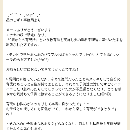
+｡*ﾟ¨ﾟﾟ･*:..｡o○☆ﾟ+｡*
星のしずく事務局より
メールありがとうございます。
エチカの鏡で話題になり、
『0歳からの育児法』という教育法も実施し夫の脳科学理論に基づいた本を
出版された方ですね。
> テレビで見たまんまのパワフルおばあちゃんでしたが、とても温かいオ
ーラのある方でした(*^o^*)
素晴らしい方にお会いできてよかったですね！！
> 質問にも答えていただき、今まで疑問だったこともスッキリして自分の
育児にちょっと自信が持てましたし、それまで子供達に対してすごくイラ
イラしたり怒鳴ったりしてしまっていたのが不思議となくなり、とても穏
やかな気持ちで子供に接することができるようになりました(◎o◎)
育児のお悩みがスッキリして本当に良かったです＾＾
お子様との接し方にも変化がでて、これから楽しく育児ができそうです
ね！
> そのためか子供達もあまりぐずらなくなり、前よりも私自身も笑顔が増
えたような気がします。