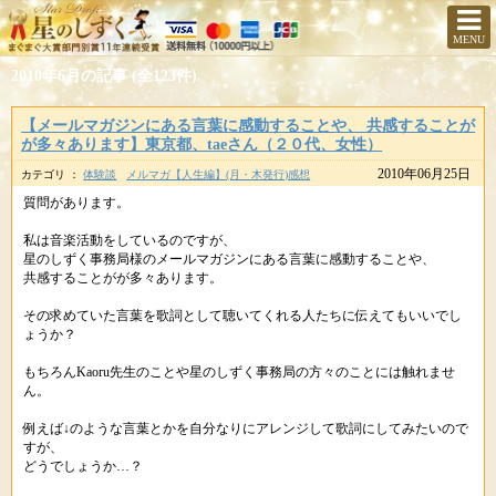
MENU
2010年6月の記事 (全123件)
【メールマガジンにある言葉に感動することや、 共感することが
が多々あります】東京都、taeさん（２０代、女性）
2010年06月25日
カテゴリ ：
体験談
メルマガ【人生編】(月・木発行)感想
質問があります。
私は音楽活動をしているのですが、
星のしずく事務局様のメールマガジンにある言葉に感動することや、
共感することがが多々あります。
その求めていた言葉を歌詞として聴いてくれる人たちに伝えてもいいでし
ょうか？
もちろんKaoru先生のことや星のしずく事務局の方々のことには触れませ
ん。
例えば↓のような言葉とかを自分なりにアレンジして歌詞にしてみたいので
すが、
どうでしょうか…？