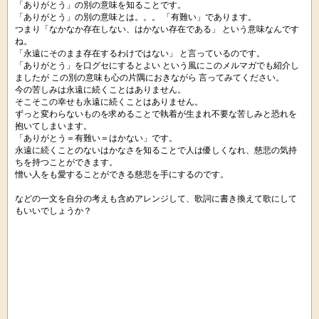
「ありがとう」の別の意味を知ることです。
「ありがとう」の別の意味とは。。。 「有難い」であります。
つまり「なかなか存在しない、はかない存在である」 という意味なんです
ね。
「永遠にそのまま存在するわけではない」 と言っているのです。
「ありがとう」を口グセにするとよい という風にこのメルマガでも紹介し
ましたが この別の意味も心の片隅におきながら 言ってみてください。
今の苦しみは永遠に続くことはありません。
そこそこの幸せも永遠に続くことはありません。
ずっと変わらないものを求めることで執着が生まれ不要な苦しみと恐れを
抱いてしまいます。
「ありがとう＝有難い＝はかない」です。
永遠に続くことのないはかなさを知ることで人は優しくなれ、慈悲の気持
ちを持つことができます。
憎い人をも愛することができる慈悲を手にするのです。
などの一文を自分の考えも含めアレンジして、歌詞に書き換えて歌にして
もいいでしょうか？