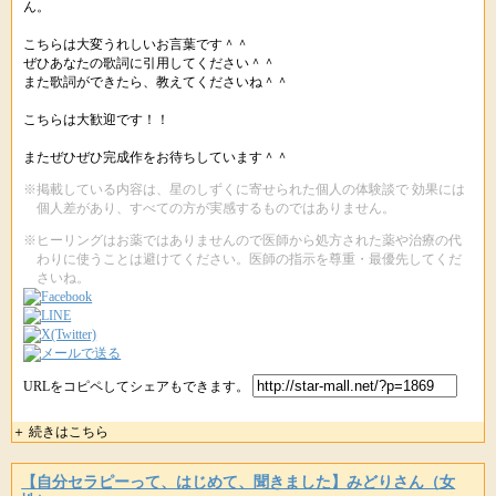
ん。
こちらは大変うれしいお言葉です＾＾
ぜひあなたの歌詞に引用してください＾＾
また歌詞ができたら、教えてくださいね＾＾
こちらは大歓迎です！！
またぜひぜひ完成作をお待ちしています＾＾
※掲載している内容は、星のしずくに寄せられた個人の体験談で 効果には
個人差があり、すべての方が実感するものではありません。
※ヒーリングはお薬ではありませんので医師から処方された薬や治療の代
わりに使うことは避けてください。医師の指示を尊重・最優先してくだ
さいね。
URLをコピペしてシェアもできます。
＋ 続きはこちら
【自分セラピーって、はじめて、聞きました】みどりさん（女