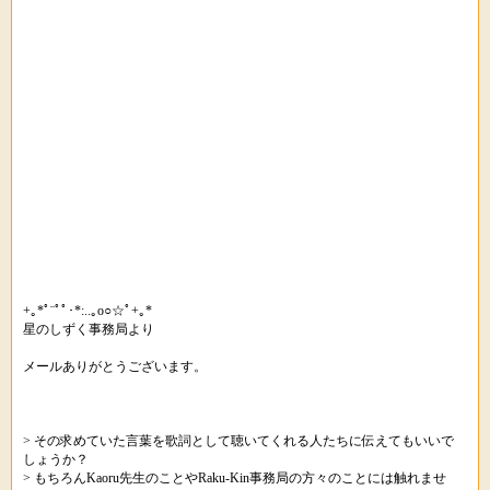
+｡*ﾟ¨ﾟﾟ･*:..｡o○☆ﾟ+｡*
星のしずく事務局より
メールありがとうございます。
> その求めていた言葉を歌詞として聴いてくれる人たちに伝えてもいいで
しょうか？
> もちろんKaoru先生のことやRaku-Kin事務局の方々のことには触れませ