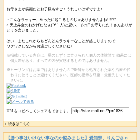
お母さまが笑顔だとお子様もすごくうれしいはずですよ♪
> こんなラッキー、めったに起こるものじゃありませんよね!!!???
> 天上昇金のおかげだなぁ(´∀｀人)と思い、その日お守りにたくさんありが
とうを言いました。
はい、またこれからもどんどんラッキーなことが起こりますので
ワクワクしながらお過ごしくださいね♪
※掲載している内容は、星のしずくに寄せられた個人の体験談で 効果には
個人差があり、すべての方が実感するものではありません。
※ヒーリングはお薬ではありませんので医師から処方された薬や治療の代
わりに使うことは避けてください。医師の指示を尊重・最優先してくだ
さいね。
URLをコピペしてシェアもできます。
＋ 続きはこちら
【勝つ事はいけない事なのか悩みました】愛知県、りんごさｎ