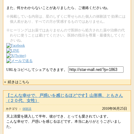
また、何かわからないことがありましたら、ご連絡くださいね。
※掲載している内容は、星のしずくに寄せられた個人の体験談で 効果には
個人差があり、すべての方が実感するものではありません。
※ヒーリングはお薬ではありませんので医師から処方された薬や治療の代
わりに使うことは避けてください。医師の指示を尊重・最優先してくだ
さいね。
URLをコピペしてシェアもできます。
＋ 続きはこちら
【こんな幸せで、戸惑いを感じるほどです】山形県、ともさん
（２０代、女性）
2010年06月25日
カテゴリ ：
体験談
天上清愛を購入して半年。彼ができ、とっても愛されています。
こんな幸せで、戸惑いを感じるほどです。本当にありがとうございまし
た。