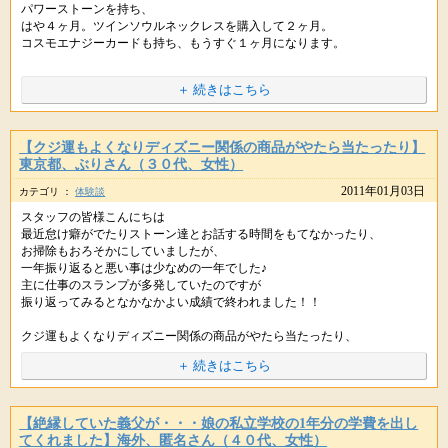
パワーストーンを持ち、
大金を失ってしまい、
これくらい、みなさんよりリードして水を
はや４ヶ月。ツインソウルネックレスを購入して２ヶ月。
毎日自分を見つめ直し、感謝しながら生活しています。
開けると、全貌がよく見えてよいものですね。
コスモエナジーカードも持ち、もうすぐ１ヶ月になります。
こだわりがドド?ッととれ、嬉しいです。
以前は、一日一通、メールが来るか来ないかだった彼氏から、
メルマガもとても楽しく読ませていただいております。
＋ 続きはこちら
最近では、毎日何通もメールが来ます。
kaoru先生、スタッフの皆さま本当にありがとうございます。
この先、どうなるか分かりませんが、今の
デートも頻繁に出来、しかも、とても優しいです。
寒い日が続きますが、皆さまお元気で良いお年をお迎え下さい。
自分を愛し、楽しみます。
本当に嬉しいです。
また来年もどうぞ宜しくお願い致します。
【クジ運もよくなりディズニー関係の商品がやたら当たったり】
いかがでしょうか？
星のしずく事務局のみなさま、
東京都、ぶりさん（３０代、女性）
kaoru先生、本当に感謝致します。
数々のアドバイス、大活躍です。
2011年01月03日
カテゴリ ：
体験談
すばらしいです。
これからもグッズの数々に感謝して生活して行きます。
スタッフの皆様こんにちは
ありがとうございました。
最近怠け癖がでたりストーン達とお話する時間をもてなかったり、
本当に心よりどうも有難う御座います。
お掃除もおろそかにしていましたが、
感謝致します。
一年振り返ると悪い事は少なめの一年でした♪
主に仕事のスランプが多発していたのですが
振り返ってみるとなかなかよい成績で終われました！！
クジ運もよくなりディズニー関係の商品がやたら当たったり、
ＰＳ３に１０万円のネックレスのプレゼントと
++++
＋ 続きはこちら
とても豪華なこともおこりました！！
星のしずく事務局より
本当にありがとうございます
++++
++++
星のしずく事務局より
スタッフの皆様来年もよろしくお願いします。
【絶縁していた義父が・・・娘の私立学校の1年分の学費を出し
++++
嬉しいご報告ありがとうございます。
てくれました】海外、匿名さん（４０代、女性）