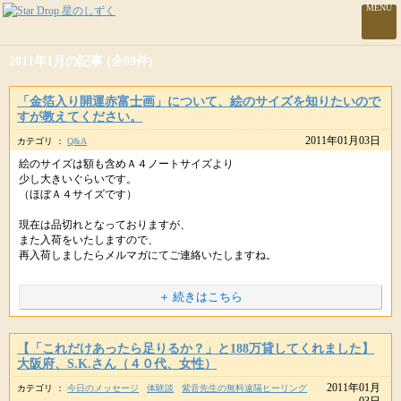
MENU
2011年1月の記事 (全89件)
「金箔入り開運赤富士画」について、絵のサイズを知りたいので
すが教えてください。
2011年01月03日
カテゴリ ：
Q&A
絵のサイズは額も含めＡ４ノートサイズより
少し大きいぐらいです。
（ほぼＡ４サイズです）
現在は品切れとなっておりますが、
また入荷をいたしますので、
再入荷しましたらメルマガにてご連絡いたしますね。
＋ 続きはこちら
【「これだけあったら足りるか？」と188万貸してくれました】
大阪府、S.K.さん（４０代、女性）
URLをコピペしてシェアもできます。
2011年01月
カテゴリ ：
今日のメッセージ
体験談
紫音先生の無料遠隔ヒーリング