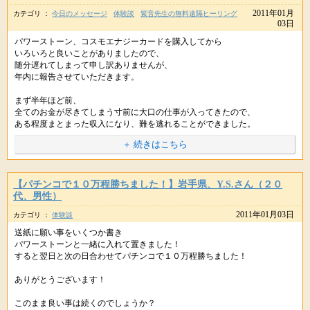
++++
2011年01月
カテゴリ ：
今日のメッセージ
体験談
紫音先生の無料遠隔ヒーリング
不思議な偶然からＷさんから、お金だけでなくアドバイスをもらい、借金
星のしずく事務局より
03日
嬉しいご報告ありがとうございます♪(ｏ'ー'ｏ)b
返済に向けた具体的な道筋ができたようで何よりです。
++++
パワーストーン、コスモエナジーカードを購入してから
いろいろと良いことがありましたので、
> 詐欺にあったお金は弁護士さんに依頼して返金手続きをしています。
随分遅れてしまって申し訳ありませんが、
メールありがとうございます。
> 以前は、一日一通、メールが来るか来ないかだった彼氏から、
年内に報告させていただきます。
> 最近では、毎日何通もメールが来ます。
はい、ぜひこうして実務的な部分も進めてみてくださいね。
> デートも頻繁に出来、しかも、とても優しいです。
++++
まず半年ほど前、
> 本当に嬉しいです。
星のしずく事務局より
きっとさらによい結果に繋がっていくと感じます。
全てのお金が尽きてしまう寸前に大口の仕事が入ってきたので、
> 相手の一挙一動も、気にならない。。。
++++
ある程度まとまった収入になり、難を逃れることができました。
> 自分のパワーがアップしたということでしょうか？
なんと、最近ラブラブになってきているんですね(*'ェ'*)テレ
＋ 続きはこちら
メールありがとうございます。
来年はさらによい年になるようお祈りしております。
いちばん驚いたことは、6年以上絶縁していた主人の父親が、
偶然にも共通の知り合いの助言で、
※掲載している内容は、星のしずくに寄せられた個人の体験談で 効果には
彼氏さんがこぐまさんの魅力に気づき始めたのでしょう＾＾
頼みもしていないのに義父のほうから申し出があり、
> このほうが、わたしはとても自然なので気持ちが
個人差があり、すべての方が実感するものではありません。
＞仕事のスランプが多発していたのですが
娘の私立学校の1年分の学費を
【パチンコで１０万程勝ちました！】岩手県、Y.S.さん（２０
> よいです。リラックス、リラックス。
これからも幸せにお過ごしくださいませ。
振り返ってみるとなかなかよい成績で終われました！！
全額払ってくれました。これはわたしたちにとって正に奇跡です。
代、男性）
※ヒーリングはお薬ではありませんので医師から処方された薬や治療の代
わりに使うことは避けてください。医師の指示を尊重・最優先してくだ
またハッピーなことがありましたら、教えてくださいね。
2011年01月03日
カテゴリ ：
体験談
お気持ちに余裕ができた証拠かもしれませんね。
また、
さいね。
よい成績で終われて本当によかったです。
その義父が娘にクリスマスプレゼントにバイオリンを買ってくれました。
これこそ、本来の自分、自然な自分へと戻ってきた感覚かもしれないです
送紙に願い事をいくつか書き
※掲載している内容は、星のしずくに寄せられた個人の体験談で 効果には
それもまた結構な金額ですから、ありがたいことです。
ね。
パワーストーンと一緒に入れて置きました！
個人差があり、すべての方が実感するものではありません。
すると翌日と次の日合わせてパチンコで１０万程勝ちました！
＞クジ運もよくなりディズニー関係の商品がやたら当たったり、
コスモエナジーカードを主人のために購入してから、
※ヒーリングはお薬ではありませんので医師から処方された薬や治療の代
ＰＳ３に１０万円のネックレスのプレゼントと
彼の仕事も少ないながらも少しずつ
わりに使うことは避けてください。医師の指示を尊重・最優先してくだ
ありがとうございます！
とても豪華なこともおこりました！！
入ってきています。
さいね。
> 今まで、どこか相手の範疇にいたように思います。
本当にありがとうございます
このまま良い事は続くのでしょうか？