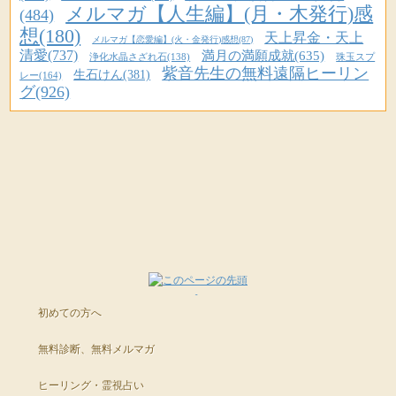
決まり次第、号外メルマガなどでお知らせいたします♪
メルマガ【人生編】(月・木発行)感
(484)
想(180)
天上昇金・天上
メルマガ【恋愛編】(火・金発行)感想(87)
＞娘の私立学校の1年分の学費を全額払ってくれました。
またそろそろ「金箔入り開運赤富士画」が届きました!
清愛(737)
満月の満願成就(635)
これはわたしたちにとって正に奇跡です。
浄化水晶さざれ石(138)
珠玉スプ
URLをコピペしてシェアもできます。
紫音先生の無料遠隔ヒーリン
生石けん(381)
レー(164)
というメールをいただいておりまーす☆
すごいですね絶縁されていたのに学費を払ってくれるなんて
グ(926)
本当に奇跡ですね！！
URLをコピペしてシェアもできます。
下記は到着の喜びのお声です♪
*************************************
＞また、その義父が娘にクリスマスプレゼントにバイオリンを買ってくれ
今日１月６日は私の母の誕生日に到着凄く嬉しいです。
ました。
それもまた結構な金額ですから、ありがたいことです。
母と２人赤富士画拝見して凄く綺麗ですね！
部屋の中がぱっと明るくなった感じがしてサイズもちょうどいいです。
うれしいですね＾＾
いままでの距離をこれからぜひよい絆にしていってくださいね。
建てて早速玄関の下駄箱の上に飾りました。
いい雰囲気です。きっと幸せになります。
*************************************
＞コスモエナジーカードを主人のために購入してから、
彼の仕事も少ないながらも少しずつ入ってきています。
まだ届いてないお客様にも
はい、じょじょに金運もＵＰされてきているようで何よりです。
初めての方へ
順次発送の手配をしておりますので、
ぜひぜひ楽しみにお待ちくださーいヽ(*'∀'*)/
無料診断、無料メルマガ
＞カオル先生の限定商品は人気があってすぐに売切れてしまう勢いなの
で、
ヒーリング・霊視占い
今後、わたしの手元に入るまでパワーストーンがあるか心配です。
２０１１年度のお守り、まだまだお申し込み受付してまーす。