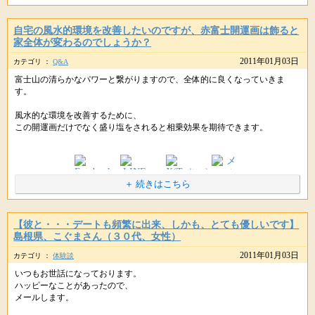
そしたら、最初に書いた通りＷさんから声がかかり、
できる秘伝功です。
自分の保険の貸付いっぱい提示してくれたのです。
数日続けてみて、
自宅の風水的環境を改善したいのですが、赤富士開運画は飾ると
家全体が変わるのでしょうか？
夢にも思っていなかったのでビックリしましたが、
その相手に抱いていた熱い想いが、
2011年01月03日
毎月の利息分だけでもとても助かるので、
カテゴリ ：
Q&A
冷静になり、
ありがたく貸していただきました。
さらさらそよ風のように軽くなりました。
富士山の清らかなパワーと繋がりますので、全体的に良くなっていきま
す。
相手の一挙一動も、気にならない。。。
Ｗさんはなぜか前の日（石が届いた日）、
１２０％冷静です。
風水的な環境を改善するために、
お風呂に入っていたらふと思いついたというのです。
この開運画だけでなく盛り塩をされると相乗効果を期待できます。
Ｗさんはそれまで、
自分のパワーがアップしたということでしょうか？
4枚のクレジットカードの借金分を一つにまとめるように
色々資料を持って来てくれていたのです。
感情が冷めたのでしょうか？
＋ 続きはこちら
このほうが、わたしはとても自然なので気持ちが
パワーストーンが届いた時、Ｗさんも家にいたこと
よいです。リラックス、リラックス。
（石の事は話していませんでした）。
次の日、Ｗさんから直接声がかかり
今まで、どこか相手の範疇にいたように思います。
【彼と・・・デートも頻繁に出来、しかも、とても優しいです】
URLをコピペしてシェアもできます。
お金を貸してもらえるようになったこと・・・
アドバイスを続けるうちに、さらなる助け船の気功
島根県、こぐまさん（３０代、女性）
なぜか偶然とは思えなくて、
により、恋愛コントロール劇（たくさんのレディが
kaoru先生の天上昇金パワーストーンの凄さを感じています。
2011年01月03日
はまっている）から、抜け出せたような気がします。
カテゴリ ：
体験談
いつもお世話になっております。
つまり。。。
ハッピーなことがあったので、
詐欺にあったお金は弁護士さんに依頼して返金手続きをしています。
メールします。
石は毎日ポケットに入れて、寝る時も握りしめています。
相手にとっては、「手ごわい」わたし、です。
今までこういったグッズには興味がなかったのですが、