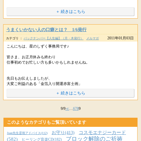
カオル先生も、
ふふふ、そうですね。
URLをコピペしてシェアもできます。
天からのパワーをたくさん封入されていらっしゃるので、
クジ運も上がってこられているようで何よりです＾＾
＋ 続きはこちら
お疲れのことと思いますが、
見えない囚われとなっていたのかも？です。
ぜひ多方面でラッキーを引き寄せていってくださいね☆
時には休養されて今後も末永く天のエネルギーを人々に分ける聖業を
続けていただきたいと願っております。本当にありがとうございます。
※掲載している内容は、星のしずくに寄せられた個人の体験談で 効果には
うまくいかない人の口癖とは？ 1/6発行
個人差があり、すべての方が実感するものではありません。
来年もカオル先生をはじめ、星のしずく事務局の方がたにとって、
> この先、どうなるか分かりませんが、今の
++++
URLをコピペしてシェアもできます。
2011年01月03日
良い年となりますようにお祈りいたします。
カテゴリ ：
バックナンバー【人生編】（月・木発行）
メルマガ
> 自分を愛し、楽しみます。
星のしずく事務局より
※ヒーリングはお薬ではありませんので医師から処方された薬や治療の代
++++
わりに使うことは避けてください。医師の指示を尊重・最優先してくだ
こんにちは、星のしずく事務局です♪
さいね。
メールありがとうございます＾＾
皆さま、お正月休みも終わり
はい、この先、どうなるか分からないからこそ
10万も勝つとは素晴らしいですね☆
仕事初めでお忙しい方も多いかもしれませんね。
おめでとうございます！！
感動的なドラマが待っています。
これからも色々なことで
先日もお伝えしましたが、
よいことを引き寄せていきます＾＾
大変ご利益のある「金箔入り開運赤富士画」
来年も楽しみながらお過ごしくださいね。
１００個全て完売してしまい。。
＋ 続きはこちら
URLをコピペしてシェアもできます。
※掲載している内容は、星のしずくに寄せられた個人の体験談で 効果には
また、何かラッキーなことがありましたら
個人差があり、すべての方が実感するものではありません。
++++
ご連絡ください＾＾
みなさまからのたくさんの再販のご希望をいただきました(*´Д`)
星のしずく事務局より
9/9
≪
…
6
7
8
9
※ヒーリングはお薬ではありませんので医師から処方された薬や治療の代
※掲載している内容は、星のしずくに寄せられた個人の体験談で 効果には
++++
まもなく、もう少しご用意できそうですので、
わりに使うことは避けてください。医師の指示を尊重・最優先してくだ
個人差があり、すべての方が実感するものではありません。
さいね。
このようなカテゴリもご覧頂いています
＞ある程度まとまった収入になり、難を逃れることができました。
もう少しお待ちくださいね☆
※ヒーリングはお薬ではありませんので医師から処方された薬や治療の代
コスモエナジーカード
お守り(413)
わりに使うことは避けてください。医師の指示を尊重・最優先してくだ
Juan先生霊視アドバイス(112)
すごいタイミングでお仕事が入ってきたのですね。
ブロック解除のご祈祷
さいね。
(582)
ヒーリング音楽CD(182)
すばらしいです。