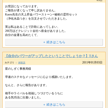
03日
お世話になっております。
ご報告が遅くなって申し訳ありません。
Kaoru先生の天上昇金パワーストーン+秘術の霊符セット
（浄化水晶つき）を注文させていただきました。
実は私はあることで詐欺にあってしまい、
200万ほどクレジット会社へ借金がありました。
自分の金運を高めたくて、
藁にもすがる思いで天上昇金パワーストーンを注文したのです。
＋ 続きはこちら
パワーストーンが届いた次の日、
同じ職場のＷさんが「これだけあったら足りるか？」
【自分のパワーがアップしたということでしょうか？】Tさん
と188万円貸してくれました。
2011年01月03日
カテゴリ ：
体験談
Ｗさんはそれまでも100万円貸してくれていて
星のしずく事務局様
これ以上迷惑をかけてはいけないと思っていたのですが、
毎月のクレジット返済の利息分が馬鹿にならなくて、
早速のステキなメッセージに心より感謝いたします。
これからどうしようかと悩んでいた時でした。
kaoru先生のパワーストーンを注文してから
なんと、さらに報告があります。
届くまでも何かが変わった感じがしました。
相手やライバルを祝福しつづけているうちに
ある気功法に出逢いました。
次の日、パワーストーンをお昼休みの時間に
とても簡単な動きですが、効果絶大。
＋ 続きはこちら
ゆっくり開けようと職場に持っていきました。
とくに邪気を祓い、成りたい自分になることが