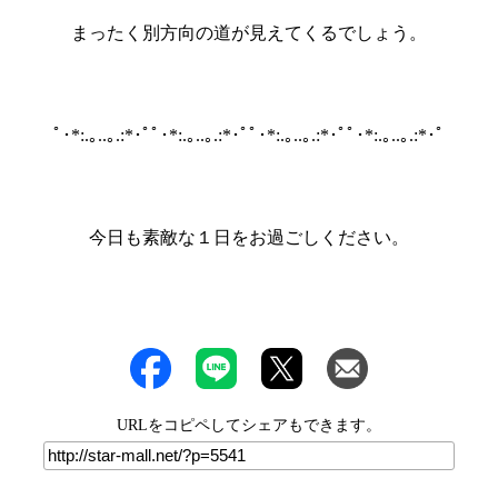
まったく別方向の道が見えてくるでしょう。
ﾟ･*:.｡..｡.:*･ﾟﾟ･*:.｡..｡.:*･ﾟﾟ･*:.｡..｡.:*･ﾟﾟ･*:.｡..｡.:*･ﾟ
今日も素敵な１日をお過ごしください。
URLをコピペしてシェアもできます。