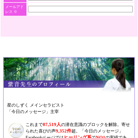
メールアド
レス
※
星のしずく メインセラピスト
「今日のメッセージ」主宰
87,519人
これまで
の潜在意識のブロックを解除。寄せ
9,352件
られた喜びの声
超。「今日のメッセージ」
ヒーリング系
NO1
Facebookページでは
で
の実績であ