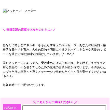
＼ 毎日幸運の言葉をあなたのもとに♪ ／
【毎日が奇跡】今日のメッセージ～
あなたに癒しとエネルギーをもたらす珠玉のメッセージ。あなたの経済的・精
神的な豊かさを育み、人生の目的を明確にするアドバイスを女神や天使のサポ
ートを通じて毎朝無料でお届けしています。(*・∀-*)ﾉ
同じメッセージであっても、受け止め方は人それぞれ。夢を叶え、キラキラと
輝く笑顔の日々を引き寄せるための魔法の言葉が紡がれています。今のあなた
にぴったりの幸運へと導くメッセージで幸せをたくさん引き寄せてくださいね
d(≧▽≦)
毎朝８時ごろに配信いたします。
＼ こちらからご登録ください♪ ／
お名前
※