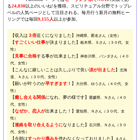
24,830
る
以上のいいね!を獲得。スピリチュアル分野でトップレ
ベルの人気ページとして注目される。毎月行う新月の無料ヒー
9,155人
リングでは毎回
以上が参加。
【収入は
３倍
近くになりました】
沖縄県、匿名さん（女性）
【
すごくいい仕事
が決まりました】
栃木県、Ｓさん（３０代、女
性）
【
見事に合格
する事が出来ました】
神奈川県、パンダさん（４０
代、女性）
【こんなに嬉しいことは久しぶりで良い
涙が出ました
】
北海
道、Ａさん（３０代、女性）
【願いが叶うのが
早すぎます！
】
大分県、ゆうさん（４０代、女
性）
【
癒し合える関係
になれ、夢の様です】
愛媛県、Ｎさん（４０
代、女性）
【
なぜか、恋人が
出来ました！】
愛知県、Ｎさん（３０代、女
性）
【
連絡を取り合えるように
なりました】
石川県、Ｎさん（５０
代、女性）
【今朝は
すっかり痛みを
伴わなくなっておりました】
Ａさん