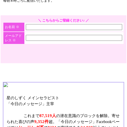
毎朝８時ごろに配信いたします。
＼ こちらからご登録ください♪ ／
お名前
※
メールアド
レス
※
星のしずく メインセラピスト
「今日のメッセージ」主宰
87,519人
これまで
の潜在意識のブロックを解除。寄せ
9,352件
られた喜びの声
超。「今日のメッセージ」Facebookペー