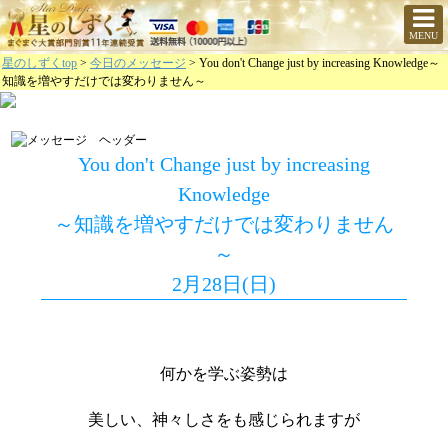
MENU
星のしずくtop
>
今日のメッセージ
> You don't Change just by increasing Knowledge～
知識を増やすだけでは変わりません～
You don't Change just by increasing
Knowledge
～知識を増やすだけでは変わりません
～
2月28日(日)
何かを学ぶ姿勢は
美しい、神々しさをも感じられますが