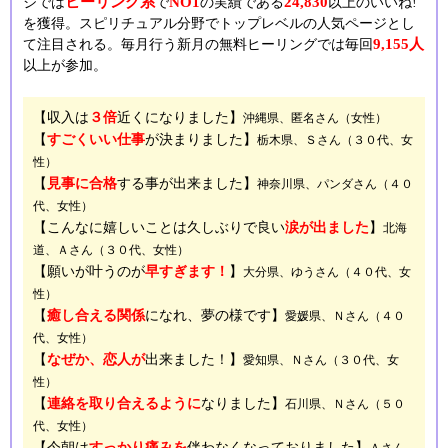
ヒーリング系
NO1
24,830
ジでは
で
の実績である
以上のいいね!
を獲得。スピリチュアル分野でトップレベルの人気ページとし
9,155人
て注目される。毎月行う新月の無料ヒーリングでは毎回
以上が参加。
【収入は
３倍
近くになりました】
沖縄県、匿名さん（女性）
【
すごくいい仕事
が決まりました】
栃木県、Ｓさん（３０代、女
性）
【
見事に合格
する事が出来ました】
神奈川県、パンダさん（４０
代、女性）
【こんなに嬉しいことは久しぶりで良い
涙が出ました
】
北海
道、Ａさん（３０代、女性）
【願いが叶うのが
早すぎます！
】
大分県、ゆうさん（４０代、女
性）
【
癒し合える関係
になれ、夢の様です】
愛媛県、Ｎさん（４０
代、女性）
【
なぜか、恋人が
出来ました！】
愛知県、Ｎさん（３０代、女
性）
【
連絡を取り合えるように
なりました】
石川県、Ｎさん（５０
代、女性）
【今朝は
すっかり痛みを
伴わなくなっておりました】