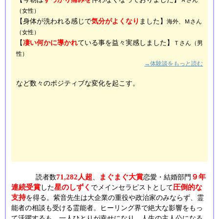
Ａさん
（女性）
【身体が洗われる感じで
気分がよくなり
ました】
海外、Ｍさん
（女性）
【
凄い何かに導かれ
ている事を益々実感しました】
Ｔさん（男
性）
→体験談をもっと読む
など数々のポジティブな変化を起こす。
71,282人超
まぐまぐ大賞
９年
読者数
、
恋愛・結婚部門
連続受賞
星のしずく
圧倒的な
した
でメインセラピストとして
支持
を得る。紫音先生は大企業の重役や政治家のみならず、霊
能者の相談も受ける霊能者。ヒーリング界で絶大な影響をもっ
て活躍するも、一人ひとりが幸せになり、人生の主人公になる