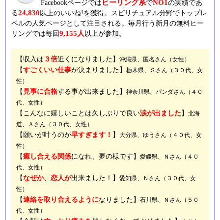
ヒーリング系
NO1
Facebookページでは
で
の実績であ
24,830
る
以上のいいね!を獲得。スピリチュアル分野でトップレ
ベルの人気ページとして注目される。毎月行う新月の無料ヒー
9,155人
リングでは毎回
以上が参加。
【収入は
３倍
近くになりました】
沖縄県、匿名さん（女性）
【
すごくいい仕事
が決まりました】
栃木県、Ｓさん（３０代、女
性）
【
見事に合格
する事が出来ました】
神奈川県、パンダさん（４０
代、女性）
【こんなに嬉しいことは久しぶりで良い
涙が出ました
】
北海
道、Ａさん（３０代、女性）
【願いが叶うのが
早すぎます！
】
大分県、ゆうさん（４０代、女
性）
【
癒し合える関係
になれ、夢の様です】
愛媛県、Ｎさん（４０
代、女性）
【
なぜか、恋人が
出来ました！】
愛知県、Ｎさん（３０代、女
性）
【
連絡を取り合えるように
なりました】
石川県、Ｎさん（５０
代、女性）