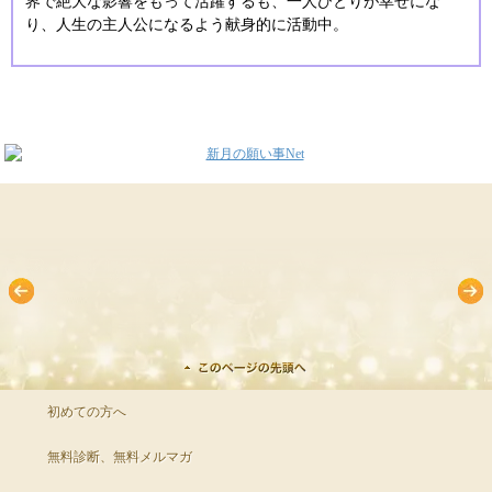
界で絶大な影響をもって活躍するも、一人ひとりが幸せにな
り、人生の主人公になるよう献身的に活動中。
初めての方へ
無料診断、無料メルマガ