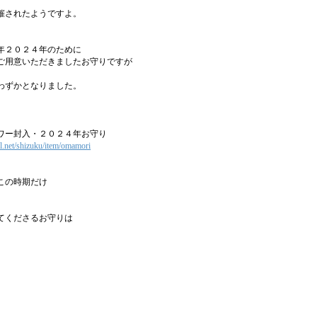
催されたようですよ。
年２０２４年のために
ご用意いただきましたお守りですが
わずかとなりました。
ワー封入・２０２４年お守り
all.net/shizuku/item/omamori
この時期だけ
てくださるお守りは