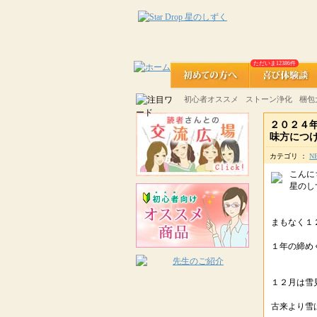
ただいま12386件
初心者オススメ
ストーン浄化
梱包
２０２４
味方につ
カテゴリ ：
N
こんに
星のしず
まもなく１
１年の締め
１２月は雪
古来より雪