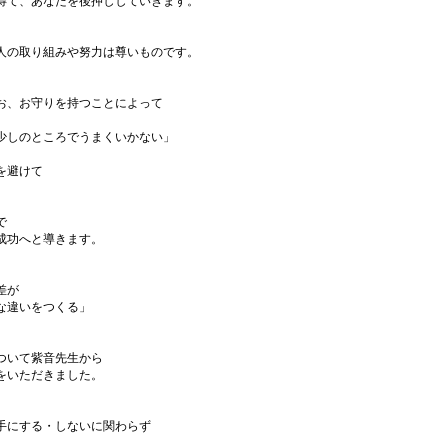
得て、あなたを後押ししていきます。
人の取り組みや努力は尊いものです。
お、お守りを持つことによって
少しのところでうまくいかない」
を避けて
で
成功へと導きます。
差が
な違いをつくる」
ついて紫音先生から
をいただきました。
手にする・しないに関わらず