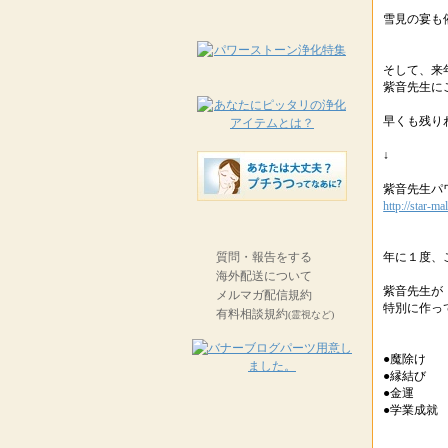
雪見の宴も
そして、来
紫音先生に
早くも残り
↓
紫音先生パ
http://star-m
質問・報告をする
年に１度、
海外配送について
紫音先生が
メルマガ配信規約
特別に作っ
有料相談規約
(霊視など)
●魔除け
●縁結び
●金運
●学業成就