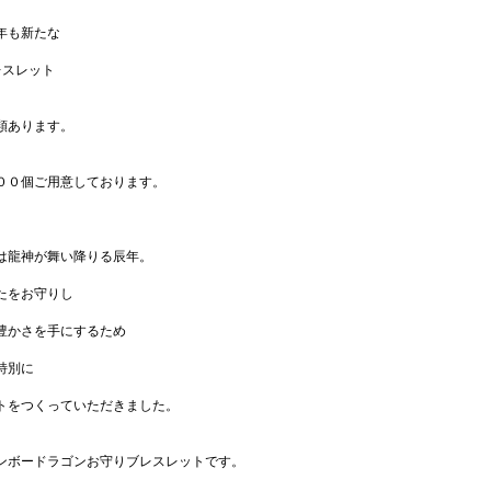
年も新たな
レスレット
類あります。
００個ご用意しております。
は龍神が舞い降りる辰年。
たをお守りし
豊かさを手にするため
特別に
トをつくっていただきました。
ンボードラゴンお守りブレスレットです。