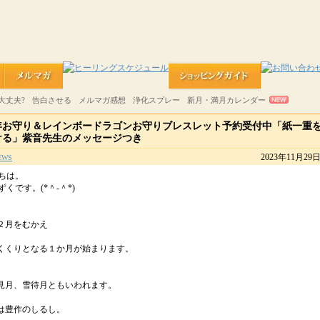
大丈夫?
告白させる
メルマガ感想
浄化スプレー
新月・満月カレンダー
年お守り＆レインボードラゴンお守りブレスレット予約受付中「紙一重
ける」紫音先生のメッセージつき
2023年11月29
EWS
ちは。
くです。(*＾-＾*)
２月をむかえ
くくりとなる１か月が始まります。
見月、雪待月ともいわれます。
は豊作のしるし。