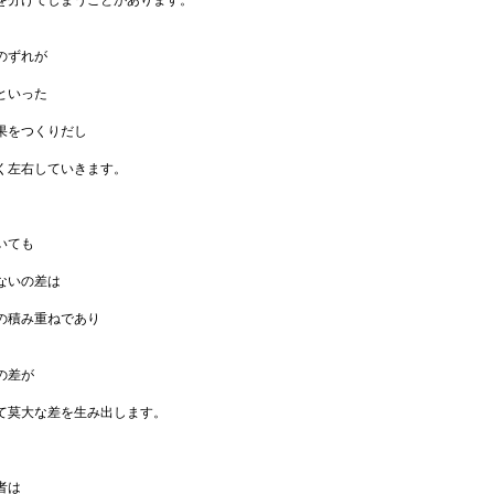
を分けてしまうことがあります。
のずれが
といった
果をつくりだし
く左右していきます。
いても
ないの差は
の積み重ねであり
の差が
て莫大な差を生み出します。
者は