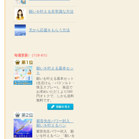
願いを叶える非常識な方法
天から応援をもらう方法
毎週更新♪（7/28-8/3）
願いを叶える基本セッ
ト
願いを叶える基本セット
(生石けん・バスソルト・
珠玉スプレー)。 単品で
お求めいただくより580
円オトクで、しかも送料
無料です。
紫音先生パワー封入
願いを叶えるペン
紫音先生パワー封入 願
いを叶えるペン 「願いを