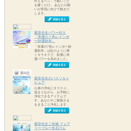
叶えるペン」で願いごと
を書くだけ。 あなたの願
いが実現に向けて動きだ
します。
紫音先生パワー封入
「幸運の７色レインボ
ー財運財布」
「幸運の7色レインボー財
運財布」は虹のように輝
くキラキラで、財運に幸
運パワーを高めました。
紫音先生のバスソルト
ピュア
心身の浄化にオススメ。
温まりながら、お手軽に
浄化できるアイテムで
す。あなたやご家族さま
をまるごと浄化します。
紫音先生ご祈祷 フェア
リーブルー生石けん