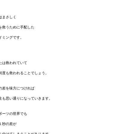
はまさしく
を救うために手配した
イミングです。
たは救われていて
何度も救われることでしょう。
の差を味方につければ
生も思い通りになっていきます。
ポーツの世界でも
１秒の差が