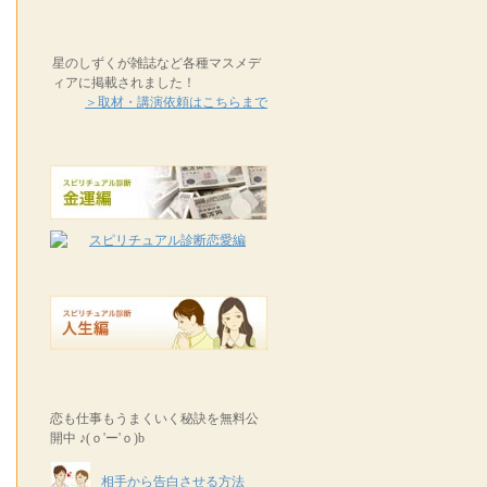
星のしずくが雑誌など各種マスメデ
ィアに掲載されました！
＞取材・講演依頼はこちらまで
恋も仕事もうまくいく秘訣を無料公
開中 ♪(ｏ'ー'ｏ)b
相手から告白させる方法