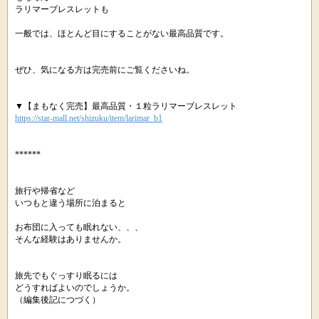
ラリマーブレスレットも
一般では、ほとんど目にすることがない最高品質です。
ぜひ、気になる方は完売前にご覧くださいね。
▼【まもなく完売】最高品質・１粒ラリマーブレスレット
https://star-mall.net/shizuku/item/larimar_b1
******
旅行や帰省など
いつもと違う場所に泊まると
お布団に入っても眠れない、、、
そんな経験はありませんか。
旅先でもぐっすり眠るには
どうすればよいのでしょうか。
（編集後記につづく）