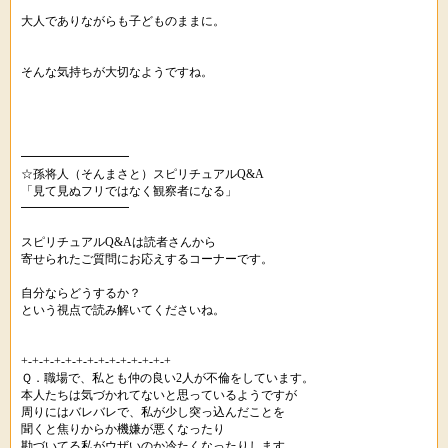
大人でありながらも子どものままに。
そんな気持ちが大切なようですね。
━━━━━━━━━
☆孫将人（そんまさと）スピリチュアルQ&A
「見て見ぬフリではなく観察者になる」
━━━━━━━━━
スピリチュアルQ&Aは読者さんから
寄せられたご質問にお応えするコーナーです。
自分ならどうするか？
という視点で読み解いてくださいね。
+-+-+-+-+-+-+-+-+-+-+-+-+-+
Ｑ．職場で、私とも仲の良い2人が不倫をしています。
本人たちは気づかれてないと思っているようですが
周りにはバレバレで、私が少し突っ込んだことを
聞くと焦りからか機嫌が悪くなったり
勘づいてる私がウザいのか冷たくなったりします。