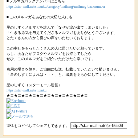
■ メルマガバックナンバーはこちら
https://star-mall.net/shizuku/category/mailmag/mailmag-backnumber
■ このメルマガをあなたの大切な人にも
星のしずくメルマガを読んで「なぜか涙が出てしまいました」
「生きる勇気を与えてくださるメルマガをありがとうございます」
とたくさんの方から喜びの声をいただいております。
この幸せをもっとたくさんの人に届けたいと願っています。
もし、あなたがブログやメルマガをお持ちでしたら
ぜひ、このメルマガをご紹介いただけたら幸いです。
商用の場合を除き、ご自由に転送、転載していただいて構いません。
「星のしずくによれば・・・」と、出典を明らかにしてください。
星のしずく（スターモール運営）
https://star-mall.net/shizuku
★〓★〓★〓★〓★〓★〓★〓★〓★〓★〓★〓
URLをコピペしてシェアもできます。