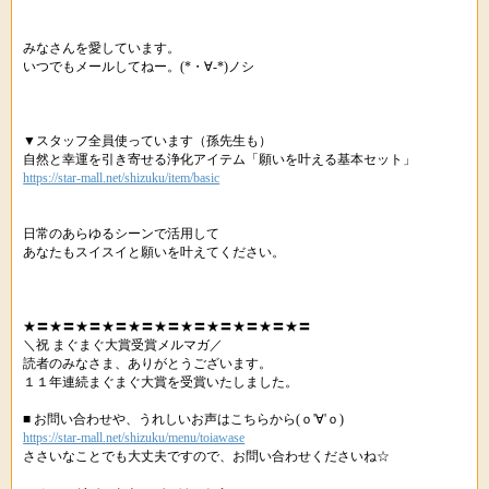
みなさんを愛しています。
いつでもメールしてねー。(*・∀-*)ノシ
▼スタッフ全員使っています（孫先生も）
自然と幸運を引き寄せる浄化アイテム「願いを叶える基本セット」
https://star-mall.net/shizuku/item/basic
日常のあらゆるシーンで活用して
あなたもスイスイと願いを叶えてください。
★〓★〓★〓★〓★〓★〓★〓★〓★〓★〓★〓
＼祝 まぐまぐ大賞受賞メルマガ／
読者のみなさま、ありがとうございます。
１１年連続まぐまぐ大賞を受賞いたしました。
■ お問い合わせや、うれしいお声はこちらから(ｏ'∀'ｏ)
https://star-mall.net/shizuku/menu/toiawase
ささいなことでも大丈夫ですので、お問い合わせくださいね☆