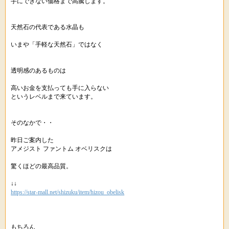
手にできない価格まで高騰します。
天然石の代表である水晶も
いまや「手軽な天然石」ではなく
透明感のあるものは
高いお金を支払っても手に入らない
というレベルまで来ています。
そのなかで・・
昨日ご案内した
アメジスト ファントム オベリスクは
驚くほどの最高品質。
↓↓
https://star-mall.net/shizuku/item/hizou_obelisk
もちろん