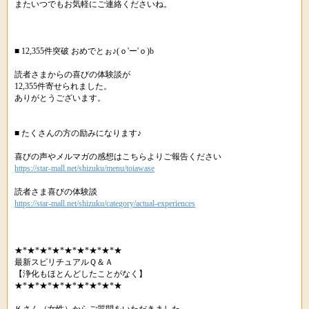
またいつでもお気軽にご連絡くださいね。
■ 12,355件突破 おめでとぉ♪(ｏ'ー'ｏ)b
読者さまからの喜びの体験談が
12,355件寄せられました。
ありがとうございます。
■ たくさんの方の励みになります♪
喜びの声やメルマガの感想はこちらよりご報告ください
https://star-mall.net/shizuku/menu/toiawase
読者さま喜びの体験談
https://star-mall.net/shizuku/category/actual-experiences
★*★*★*★*★*★*★*★*★
最新スピリチュアルＱ＆Ａ
【浄化もほとんどしたことがなく】
★*★*★*★*★*★*★*★*★