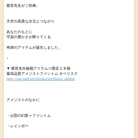
紫音先生がご祈祷。
天空の高貴な次元とつながり
あなたのもとに
宇宙の豊かさが降りてくる
奇跡のアイテムが誕生しました。
↓
▼ 紫音先生秘蔵アイテム☆限定２８個
最高品質アメジストファントム オベリスク
https://star-mall.net/shizuku/item/hizou_obelisk
アメジストのなかに
・山型の幻影＝ファントム
・レインボー