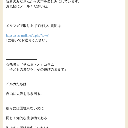
読者のみなさんからの声を楽しみにしています。
お気軽にメールくださいね。
メルマガで取り上げてほしい質問は
https://star-mall.net/u.php?id=e4
↑に書いてお送りください。
━━━━━━━━━
☆孫将人（そんまさと）コラム
「子どもの遊びを、その遊びのままで」
━━━━━━━━━
イルカたちは
自由に太洋を泳ぎ回る。
彼らには国境もないのに
同じく知的な生き物である
地上の人間は自由になれない。