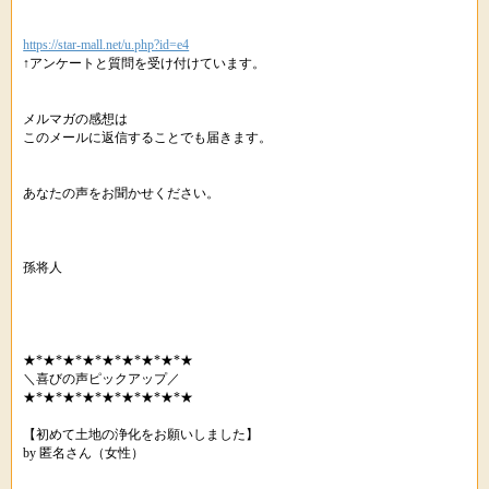
https://star-mall.net/u.php?id=e4
↑アンケートと質問を受け付けています。
メルマガの感想は
このメールに返信することでも届きます。
あなたの声をお聞かせください。
孫将人
★*★*★*★*★*★*★*★*★
＼喜びの声ピックアップ／
★*★*★*★*★*★*★*★*★
【初めて土地の浄化をお願いしました】
by 匿名さん（女性）