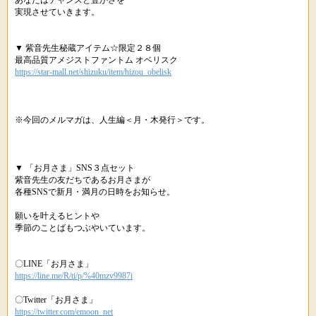
あなたはチャンスと豊かさを
実現させていきます。
▼ 紫音先生秘蔵アイテム☆限定２８個
最高品質アメジストファントム オベリスク
https://star-mall.net/shizuku/item/hizou_obelisk
※今回のメルマガは、人生編＜月・木発行＞です。
▼ 「お月さま」SNS３点セット
紫音先生の友だちであるお月さまが
各種SNSで新月・満月の日時をお知らせ。
願いを叶えるヒントや
季節のことばもつぶやいています。
〇LINE「お月さま」
https://line.me/R/ti/p/%40mzv9987i
〇Twitter「お月さま」
https://twitter.com/emoon_net