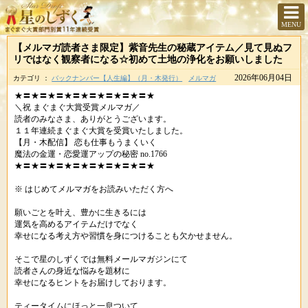
MENU
【メルマガ読者さま限定】紫音先生の秘蔵アイテム／見て見ぬフ
リではなく観察者になる☆初めて土地の浄化をお願いしました
2026年06月04日
カテゴリ ：
バックナンバー【人生編】（月・木発行）
メルマガ
★〓★〓★〓★〓★〓★〓★〓★〓★
＼祝 まぐまぐ大賞受賞メルマガ／
読者のみなさま、ありがとうございます。
１１年連続まぐまぐ大賞を受賞いたしました。
【月・木配信】 恋も仕事もうまくいく
魔法の金運・恋愛運アップの秘密 no.1766
★〓★〓★〓★〓★〓★〓★〓★〓★
※ はじめてメルマガをお読みいただく方へ
願いごとを叶え、豊かに生きるには
運気を高めるアイテムだけでなく
幸せになる考え方や習慣を身につけることも欠かせません。
そこで星のしずくでは無料メールマガジンにて
読者さんの身近な悩みを題材に
幸せになるヒントをお届けしております。
ティータイムにほっと一息ついて