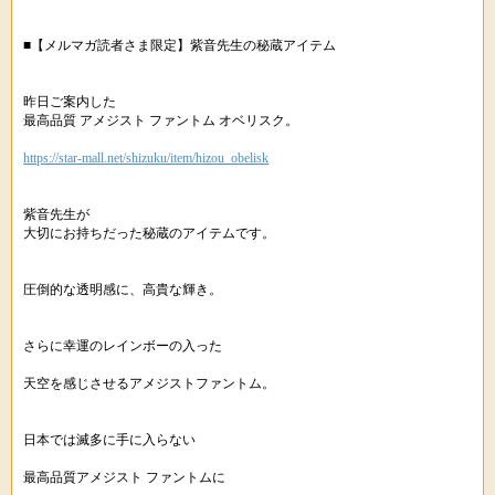
■【メルマガ読者さま限定】紫音先生の秘蔵アイテム
昨日ご案内した
最高品質 アメジスト ファントム オベリスク。
https://star-mall.net/shizuku/item/hizou_obelisk
紫音先生が
大切にお持ちだった秘蔵のアイテムです。
圧倒的な透明感に、高貴な輝き。
さらに幸運のレインボーの入った
天空を感じさせるアメジストファントム。
日本では滅多に手に入らない
最高品質アメジスト ファントムに