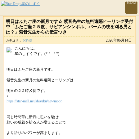
MENU
明日はふたご座の新月です☆ 紫音先生の無料遠隔ヒーリング受付
中「ふたご座２５度、サビアンシンボル、パームの枝を刈る男と
は？」紫音先生からの伝言つき
2026年06月14日
カテゴリ ：
NEWS
こんにちは。
星のしずくです。(*＾-＾*)
明日はふたご座の新月です。
紫音先生の新月の無料遠隔ヒーリングは
明日の２２時〆切です。
↓
https://star-mall.net/shizuku/newmoon
同じ時間帯に新月に思いを馳せ
願いの成就を祈る人が増えることで
より祈りのパワーが高まります。