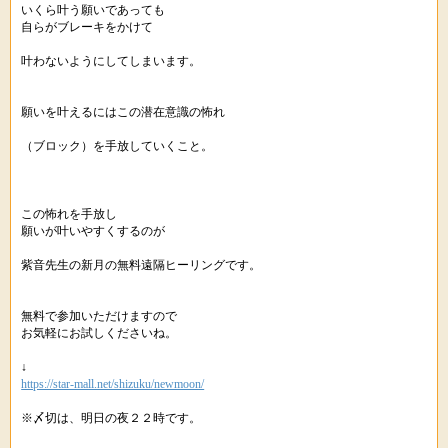
いくら叶う願いであっても
自らがブレーキをかけて
叶わないようにしてしまいます。
願いを叶えるにはこの潜在意識の怖れ
（ブロック）を手放していくこと。
この怖れを手放し
願いが叶いやすくするのが
紫音先生の新月の無料遠隔ヒーリングです。
無料で参加いただけますので
お気軽にお試しくださいね。
↓
https://star-mall.net/shizuku/newmoon/
※〆切は、明日の夜２２時です。