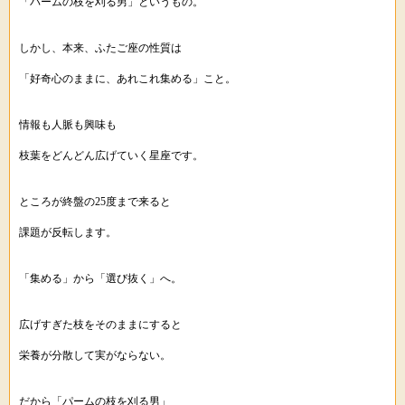
「パームの枝を刈る男」というもの。
しかし、本来、ふたご座の性質は
「好奇心のままに、あれこれ集める」こと。
情報も人脈も興味も
枝葉をどんどん広げていく星座です。
ところが終盤の25度まで来ると
課題が反転します。
「集める」から「選び抜く」へ。
広げすぎた枝をそのままにすると
栄養が分散して実がならない。
だから「パームの枝を刈る男」