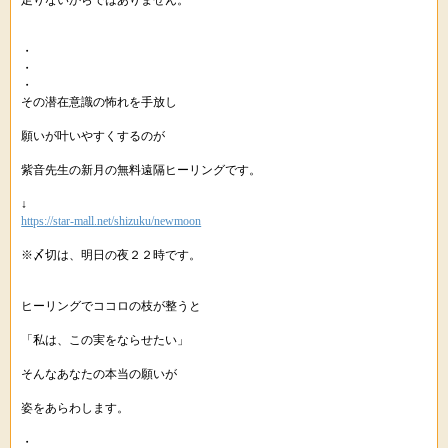
足りないからではありません。
・
・
・
その潜在意識の怖れを手放し
願いが叶いやすくするのが
紫音先生の新月の無料遠隔ヒーリングです。
↓
https://star-mall.net/shizuku/newmoon
※〆切は、明日の夜２２時です。
ヒーリングでココロの枝が整うと
「私は、この実をならせたい」
そんなあなたの本当の願いが
姿をあらわします。
・