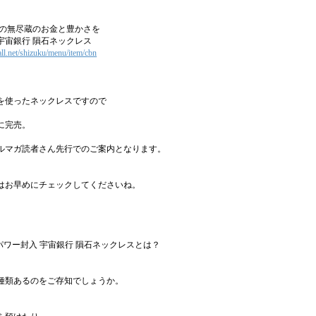
行の無尽蔵のお金と豊かさを
宇宙銀行 隕石ネックレス
mall.net/shizuku/menu/item/cbn
を使ったネックレスですので
に完売。
ルマガ読者さん先行でのご案内となります。
はお早めにチェックしてくださいね。
生パワー封入 宇宙銀行 隕石ネックレスとは？
種類あるのをご存知でしょうか。