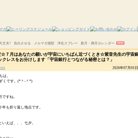
大丈夫?
告白させる
メルマガ感想
浄化スプレー
新月・満月カレンダー
定☆７月はあなたの願いが宇宙にいちばん近づくとき☆紫音先生の宇宙
ネックレスをお分けします「宇宙銀行とつながる秘密とは？」
2026年07月01
EWS
ちは。
くです。(*＾-＾*)
月ですね。
６年も折り返し地点です。
といえば、、、七夕。