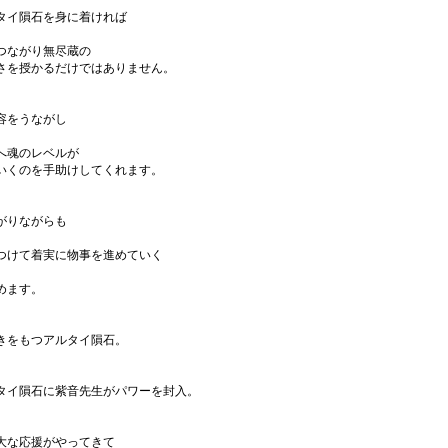
タイ隕石を身に着ければ
つながり無尽蔵の
さを授かるだけではありません。
容をうながし
へ魂のレベルが
いくのを手助けしてくれます。
がりながらも
つけて着実に物事を進めていく
めます。
きをもつアルタイ隕石。
タイ隕石に紫音先生がパワーを封入。
大な応援がやってきて