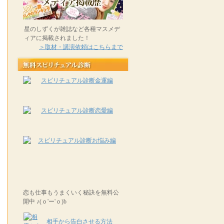
星のしずくが雑誌など各種マスメデ
ィアに掲載されました！
＞取材・講演依頼はこちらまで
恋も仕事もうまくいく秘訣を無料公
開中 ♪(ｏ'ー'ｏ)b
相手から告白させる方法