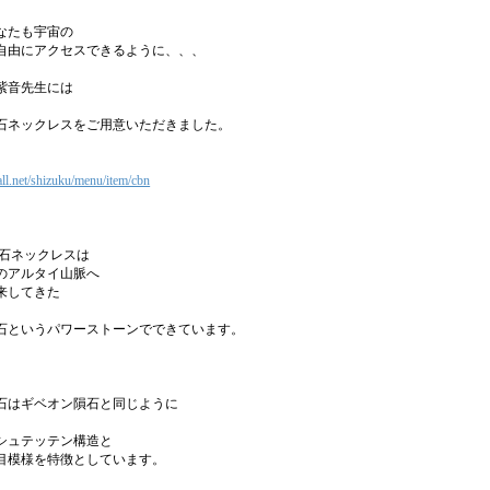
なたも宇宙の
自由にアクセスできるように、、、
紫音先生には
石ネックレスをご用意いただきました。
mall.net/shizuku/menu/item/cbn
隕石ネックレスは
のアルタイ山脈へ
来してきた
石というパワーストーンでできています。
石はギベオン隕石と同じように
シュテッテン構造と
目模様を特徴としています。