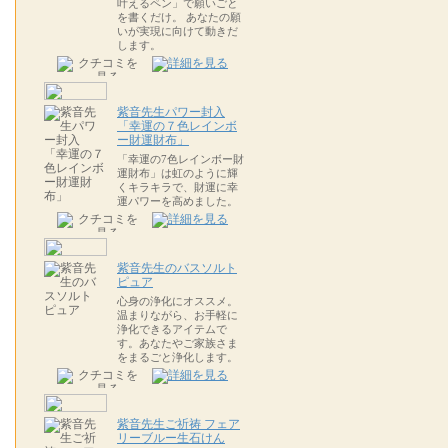
叶えるペン」で願いごと
を書くだけ。 あなたの願
いが実現に向けて動きだ
します。
紫音先生パワー封入
「幸運の７色レインボ
ー財運財布」
「幸運の7色レインボー財
運財布」は虹のように輝
くキラキラで、財運に幸
運パワーを高めました。
紫音先生のバスソルト
ピュア
心身の浄化にオススメ。
温まりながら、お手軽に
浄化できるアイテムで
す。あなたやご家族さま
をまるごと浄化します。
紫音先生ご祈祷 フェア
リーブルー生石けん