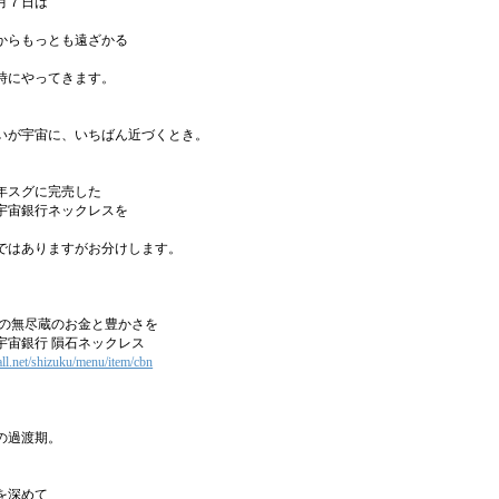
月７日は
からもっとも遠ざかる
時にやってきます。
いが宇宙に、いちばん近づくとき。
年スグに完売した
宇宙銀行ネックレスを
ではありますがお分けします。
行の無尽蔵のお金と豊かさを
宇宙銀行 隕石ネックレス
mall.net/shizuku/menu/item/cbn
の過渡期。
を深めて