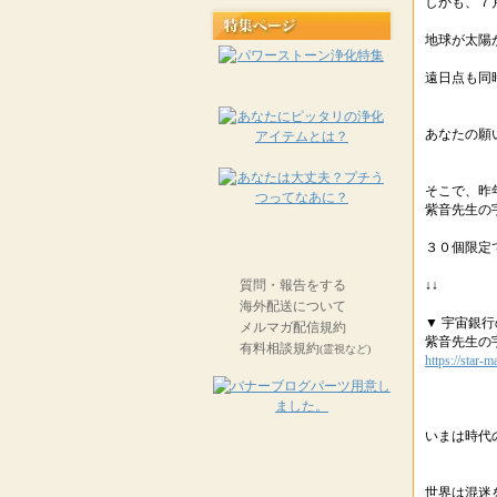
しかも、７
地球が太陽
遠日点も同
あなたの願
そこで、昨
紫音先生の
３０個限定
質問・報告をする
↓↓
海外配送について
▼ 宇宙銀
メルマガ配信規約
紫音先生の
有料相談規約
(霊視など)
https://star-
いまは時代
世界は混迷