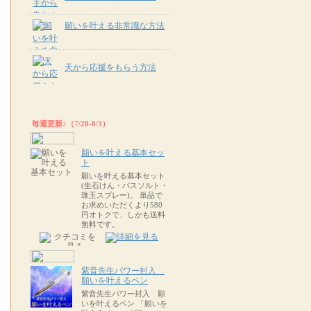
願いを叶える非常識な方法
天から応援をもらう方法
毎週更新♪（7/28-8/3）
願いを叶える基本セッ
ト
願いを叶える基本セット
(生石けん・バスソルト・
珠玉スプレー)。 単品で
お求めいただくより580
円オトクで、しかも送料
無料です。
紫音先生パワー封入
願いを叶えるペン
紫音先生パワー封入 願
いを叶えるペン 「願いを