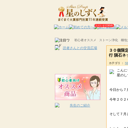
ただいま12385件
初心者オススメ
ストーン浄化
梱包
３０個限
行 隕石
カテゴリ ：
N
こんに
星のしず
今日から７
今年２０２
そして７月