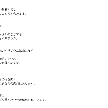
の隕石と異なり
ウムを多く含みます。
金。
メタルのなかでも
なイリジウム。
独のイリジウム鉱山はなく
0分の1もない
な金属なのです。
さの扉を開く
はあなたの内側にあります。
石に
ギを開くパワーが秘められています。