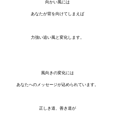
向かい風には
あなたが背を向けてしまえば
力強い追い風と変化します。
風向きの変化には
あなたへのメッセージが込められています。
正しき道、善き道が