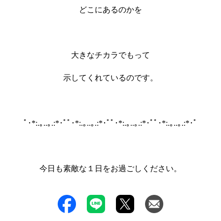
どこにあるのかを
大きなチカラでもって
示してくれているのです。
ﾟ･*:.｡..｡.:*･ﾟﾟ･*:.｡..｡.:*･ﾟﾟ･*:.｡..｡.:*･ﾟﾟ･*:.｡..｡.:*･ﾟ
今日も素敵な１日をお過ごしください。