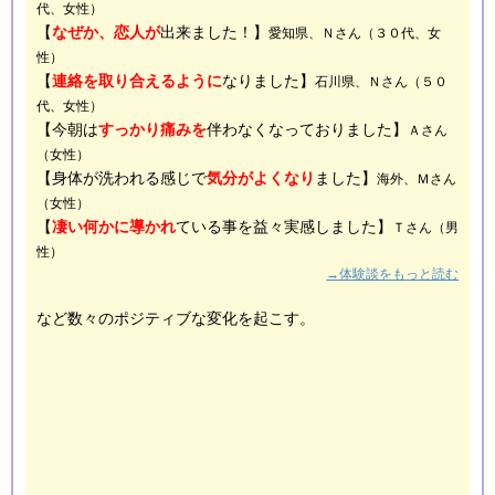
代、女性）
【
なぜか、恋人が
出来ました！】
愛知県、Ｎさん（３０代、女
性）
【
連絡を取り合えるように
なりました】
石川県、Ｎさん（５０
代、女性）
【今朝は
すっかり痛みを
伴わなくなっておりました】
Ａさん
（女性）
【身体が洗われる感じで
気分がよくなり
ました】
海外、Ｍさん
（女性）
【
凄い何かに導かれ
ている事を益々実感しました】
Ｔさん（男
性）
→体験談をもっと読む
など数々のポジティブな変化を起こす。