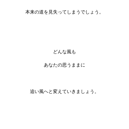
本来の道を見失ってしまうでしょう。
どんな風も
あなたの思うままに
追い風へと変えていきましょう。