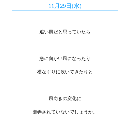
11月29日(水)
追い風だと思っていたら
急に向かい風になったり
横なぐりに吹いてきたりと
風向きの変化に
翻弄されていないでしょうか。