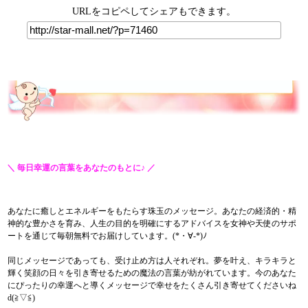
URLをコピペしてシェアもできます。
＼ 毎日幸運の言葉をあなたのもとに♪ ／
【毎日が奇跡】今日のメッセージ～
あなたに癒しとエネルギーをもたらす珠玉のメッセージ。あなたの経済的・精
神的な豊かさを育み、人生の目的を明確にするアドバイスを女神や天使のサポ
ートを通じて毎朝無料でお届けしています。(*・∀-*)ﾉ
同じメッセージであっても、受け止め方は人それぞれ。夢を叶え、キラキラと
輝く笑顔の日々を引き寄せるための魔法の言葉が紡がれています。今のあなた
にぴったりの幸運へと導くメッセージで幸せをたくさん引き寄せてくださいね
d(≧▽≦)