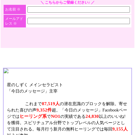
＼ こちらからご登録ください♪ ／
お名前
※
メールアド
レス
※
星のしずく メインセラピスト
「今日のメッセージ」主宰
87,519人
これまで
の潜在意識のブロックを解除。寄せ
9,352件
られた喜びの声
超。「今日のメッセージ」Facebookペー
ヒーリング系
NO1
24,830
ジでは
で
の実績である
以上のいいね!
を獲得。スピリチュアル分野でトップレベルの人気ページとし
9,155人
て注目される。毎月行う新月の無料ヒーリングでは毎回