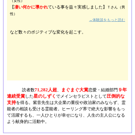
（女性）
【
凄い何かに導かれ
ている事を益々実感しました】
Ｔさん（男
性）
→体験談をもっと読む
など数々のポジティブな変化を起こす。
71,282人超
まぐまぐ大賞
９年
読者数
、
恋愛・結婚部門
連続受賞
星のしずく
圧倒的な
した
でメインセラピストとして
支持
を得る。紫音先生は大企業の重役や政治家のみならず、霊
能者の相談も受ける霊能者。ヒーリング界で絶大な影響をもっ
て活躍するも、一人ひとりが幸せになり、人生の主人公になる
よう献身的に活動中。