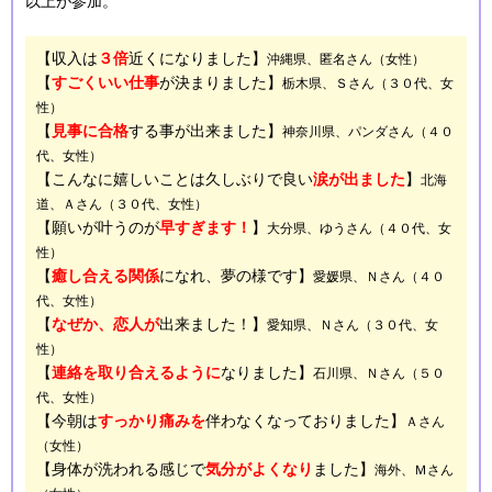
以上が参加。
【収入は
３倍
近くになりました】
沖縄県、匿名さん（女性）
【
すごくいい仕事
が決まりました】
栃木県、Ｓさん（３０代、女
性）
【
見事に合格
する事が出来ました】
神奈川県、パンダさん（４０
代、女性）
【こんなに嬉しいことは久しぶりで良い
涙が出ました
】
北海
道、Ａさん（３０代、女性）
【願いが叶うのが
早すぎます！
】
大分県、ゆうさん（４０代、女
性）
【
癒し合える関係
になれ、夢の様です】
愛媛県、Ｎさん（４０
代、女性）
【
なぜか、恋人が
出来ました！】
愛知県、Ｎさん（３０代、女
性）
【
連絡を取り合えるように
なりました】
石川県、Ｎさん（５０
代、女性）
【今朝は
すっかり痛みを
伴わなくなっておりました】
Ａさん
（女性）
【身体が洗われる感じで
気分がよくなり
ました】
海外、Ｍさん