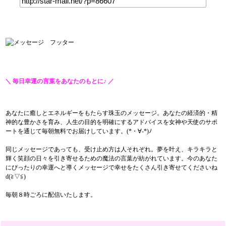
＼ 毎日幸運の言葉をあなたのもとに♪ ／
【毎日が奇跡】今日のメッセージ～
あなたに癒しとエネルギーをもたらす珠玉のメッセージ。あなたの経済的・精
神的な豊かさを育み、人生の目的を明確にするアドバイスを女神や天使のサポ
ートを通じて毎朝無料でお届けしています。(*・∀-*)ﾉ
同じメッセージであっても、受け止め方は人それぞれ。夢を叶え、キラキラと
輝く笑顔の日々を引き寄せるための魔法の言葉が紡がれています。今のあなた
にぴったりの幸運へと導くメッセージで幸せをたくさん引き寄せてくださいね
d(≧▽≦)
毎朝８時ごろに配信いたします。